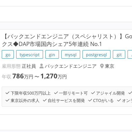
【バックエンドエンジニア（スペシャリスト）】Gol
クス◆DAP市場国内シェア5年連続 No.1
go
typescript
gin
mysql
postgresql
git
雇用形態
正社員
バックエンドエンジニア
東京
786
1,270
年収
万円
〜
万円
下限年収500万円以上
一部リモート可
アジャイル開発
東京以外の求人
自社サービスを開発
CTOがいる
オン