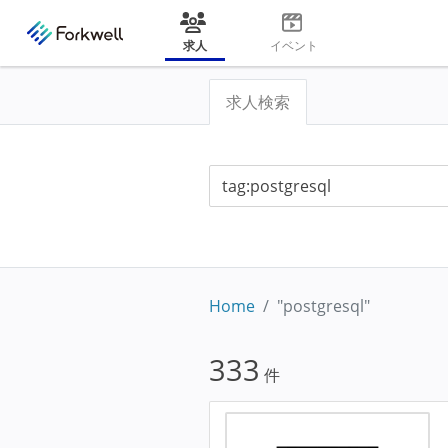
求人
イベント
求人検索
Home
"postgresql"
333
件