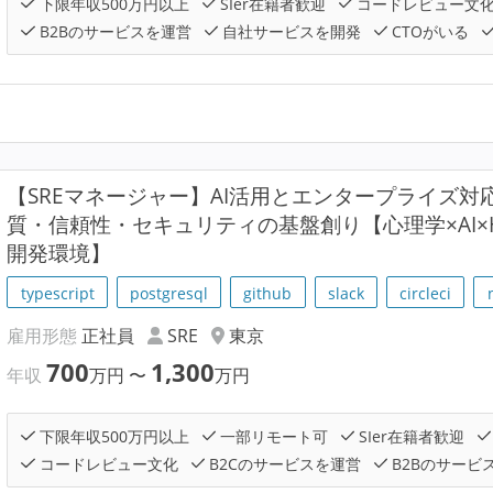
下限年収500万円以上
SIer在籍者歓迎
コードレビュー文
B2Bのサービスを運営
自社サービスを開発
CTOがいる
【SREマネージャー】AI活用とエンタープライズ
質・信頼性・セキュリティの基盤創り【心理学×AI×HR
開発環境】
typescript
postgresql
github
slack
circleci
雇用形態
正社員
SRE
東京
700
1,300
年収
万円
〜
万円
下限年収500万円以上
一部リモート可
SIer在籍者歓迎
コードレビュー文化
B2Cのサービスを運営
B2Bのサービ