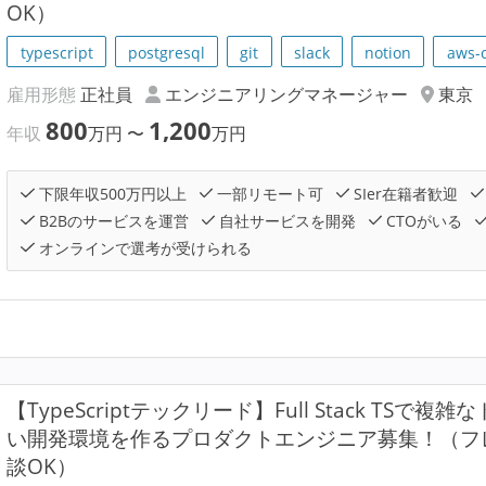
OK）
typescript
postgresql
git
slack
notion
aws-
雇用形態
正社員
エンジニアリングマネージャー
東京
800
1,200
年収
万円
〜
万円
下限年収500万円以上
一部リモート可
SIer在籍者歓迎
B2Bのサービスを運営
自社サービスを開発
CTOがいる
オンラインで選考が受けられる
【TypeScriptテックリード】Full Stack TS
い開発環境を作るプロダクトエンジニア募集！（フ
談OK）