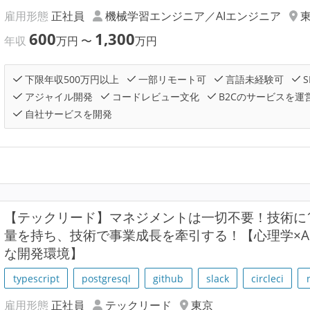
雇用形態
正社員
機械学習エンジニア／AIエンジニア
600
1,300
年収
万円
〜
万円
下限年収500万円以上
一部リモート可
言語未経験可
S
アジャイル開発
コードレビュー文化
B2Cのサービスを運
自社サービスを開発
【テックリード】マネジメントは一切不要！技術に1
量を持ち、技術で事業成長を牽引する！【心理学×AI×H
な開発環境】
typescript
postgresql
github
slack
circleci
雇用形態
正社員
テックリード
東京