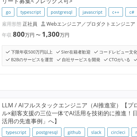
リード募集<フレックス可>
go
typescript
postgresql
javascript
c++
c#
雇用形態
正社員
Webエンジニア／プロダクトエンジニア
800
1,300
年収
万円
〜
万円
下限年収500万円以上
SIer在籍者歓迎
コードレビュー文
B2Bのサービスを運営
自社サービスを開発
CTOがいる
LLM / AIフルスタックエンジニア（AI推進室）【
ル×顧客支援の三位一体でAI活用を技術的に推進！日
活用の先進事例」へ】
typescript
postgresql
github
slack
circleci