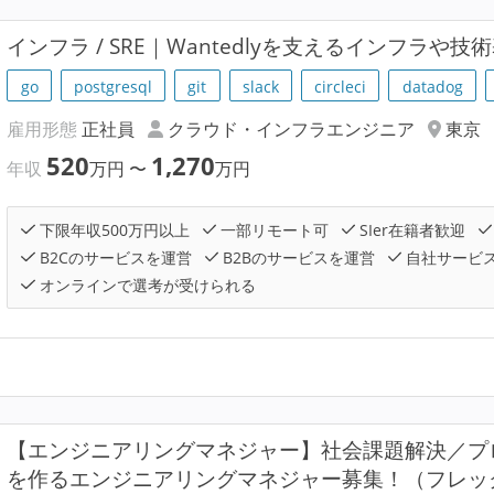
インフラ / SRE｜Wantedlyを支えるインフラや
go
postgresql
git
slack
circleci
datadog
雇用形態
正社員
クラウド・インフラエンジニア
東京
520
1,270
年収
万円
〜
万円
下限年収500万円以上
一部リモート可
SIer在籍者歓迎
B2Cのサービスを運営
B2Bのサービスを運営
自社サービ
オンラインで選考が受けられる
【エンジニアリングマネジャー】社会課題解決／プ
を作るエンジニアリングマネジャー募集！（フレッ