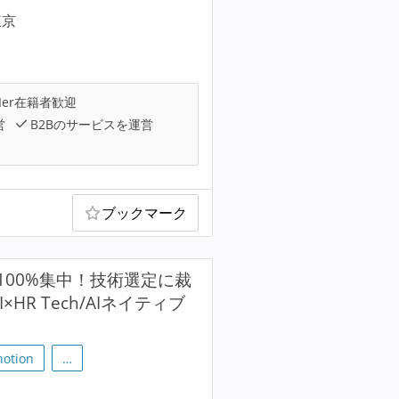
東京
Ier在籍者歓迎
営
B2Bのサービスを運営
ブックマーク
00%集中！技術選定に裁
R Tech/AIネイティブ
notion
…