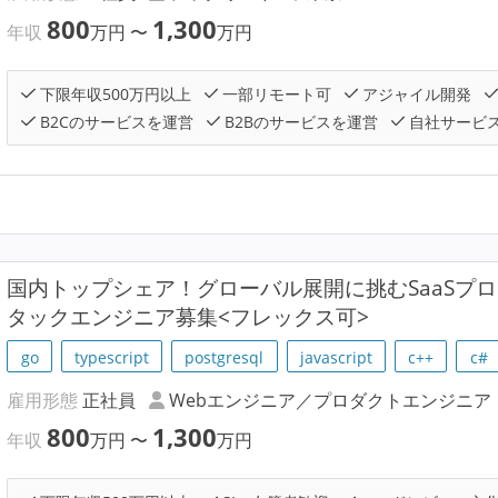
800
1,300
年収
万円
〜
万円
下限年収500万円以上
一部リモート可
アジャイル開発
B2Cのサービスを運営
B2Bのサービスを運営
自社サービ
国内トップシェア！グローバル展開に挑むSaaSプ
タックエンジニア募集<フレックス可>
go
typescript
postgresql
javascript
c++
c#
雇用形態
正社員
Webエンジニア／プロダクトエンジニア
800
1,300
年収
万円
〜
万円