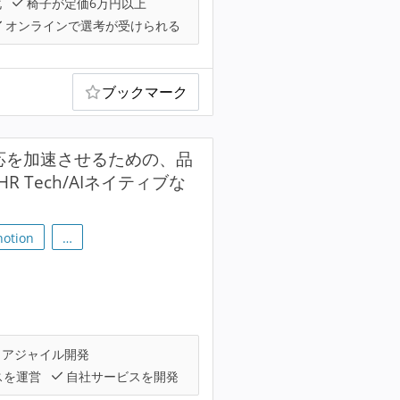
化
椅子が定価6万円以上
オンラインで選考が受けられる
ブックマーク
対応を加速させるための、品
 Tech/AIネイティブな
notion
…
アジャイル開発
スを運営
自社サービスを開発