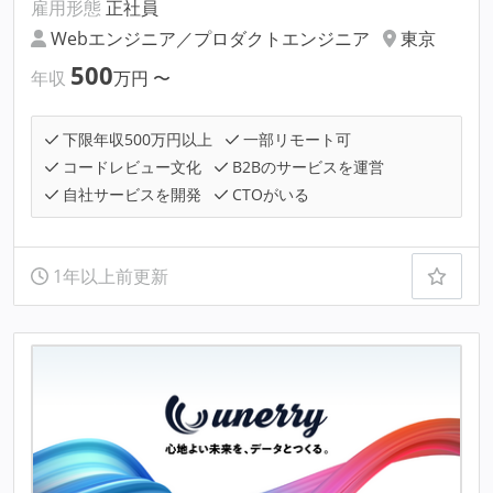
雇用形態
正社員
Webエンジニア／プロダクトエンジニア
東京
500
年収
万円
〜
下限年収500万円以上
一部リモート可
コードレビュー文化
B2Bのサービスを運営
自社サービスを開発
CTOがいる
1年以上前更新