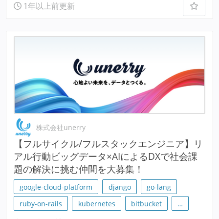
1年以上前更新
株式会社unerry
【フルサイクル/フルスタックエンジニア】リ
アル行動ビッグデータ×AIによるDXで社会課
題の解決に挑む仲間を大募集！
google-cloud-platform
django
go-lang
ruby-on-rails
kubernetes
bitbucket
…