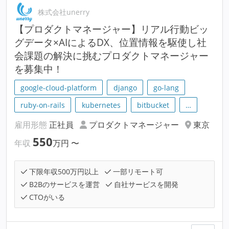
株式会社unerry
【プロダクトマネージャー】リアル行動ビッ
グデータ×AIによるDX、位置情報を駆使し社
会課題の解決に挑むプロダクトマネージャー
を募集中！
google-cloud-platform
django
go-lang
ruby-on-rails
kubernetes
bitbucket
…
雇用形態
正社員
プロダクトマネージャー
東京
550
年収
万円
〜
下限年収500万円以上
一部リモート可
B2Bのサービスを運営
自社サービスを開発
CTOがいる