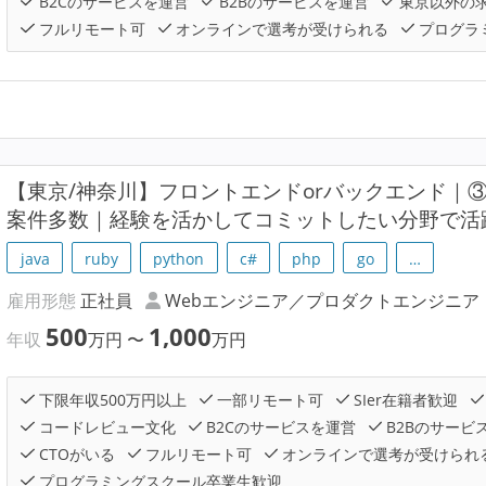
B2Cのサービスを運営
B2Bのサービスを運営
東京以外の
フルリモート可
オンラインで選考が受けられる
プログラ
【東京/神奈川】フロントエンドorバックエンド｜
案件多数｜経験を活かしてコミットしたい分野で活
java
ruby
python
c#
php
go
…
雇用形態
正社員
Webエンジニア／プロダクトエンジニア
500
1,000
年収
万円
〜
万円
下限年収500万円以上
一部リモート可
SIer在籍者歓迎
コードレビュー文化
B2Cのサービスを運営
B2Bのサービ
CTOがいる
フルリモート可
オンラインで選考が受けられ
プログラミングスクール卒業生歓迎