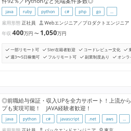
件92％／Pythonなど先端案件多数◎
java
ruby
python
c#
php
go
…
雇用形態
正社員
Webエンジニア／プロダクトエンジニア
400
1,050
年収
万円
〜
万円
一部リモート可
SIer在籍者歓迎
コードレビュー文化
週3〜5日稼働可
フルリモート可
副業制度あり
オンラ
◎前職給与保証・収入UPを全力サポート！上流か
プも実現可能！ JAVA経験者歓迎！
java
python
c#
javascript
.net
aws
…
雇用形態
正社員
バックエンドエンジニア
東京