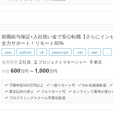
前職給与保証+入社祝い金で安心転職【さらにイン
全力サポート！リモート80%
java
python
c#
javascript
.net
aws
…
雇用形態
正社員
プロジェクトマネージャー
東京
600
1,000
年収
万円
〜
万円
下限年収500万円以上
一部リモート可
SIer在籍者歓迎
東京以外の求人
フルリモート可
オンラインで選考が受け
プログラミングスクール卒業生歓迎