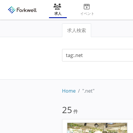
求人
イベント
求人検索
Home
".net"
25
件