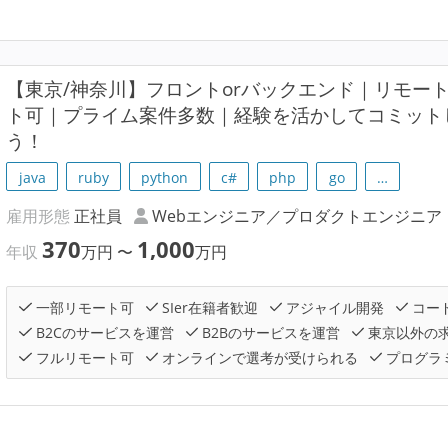
【東京/神奈川】フロントorバックエンド｜リモー
ト可｜プライム案件多数｜経験を活かしてコミット
う！
java
ruby
python
c#
php
go
…
雇用形態
正社員
Webエンジニア／プロダクトエンジニア
370
1,000
年収
万円
〜
万円
一部リモート可
SIer在籍者歓迎
アジャイル開発
コー
B2Cのサービスを運営
B2Bのサービスを運営
東京以外の
フルリモート可
オンラインで選考が受けられる
プログラ