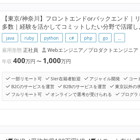
【東京/神奈川】フロントエンドorバックエンド｜
多数｜経験を活かしてコミットしたい分野で活躍し
java
ruby
python
c#
php
go
…
雇用形態
正社員
Webエンジニア／プロダクトエンジニア
400
1,000
年収
万円
〜
万円
一部リモート可
SIer在籍者歓迎
アジャイル開発
コー
B2Cのサービスを運営
B2Bのサービスを運営
東京以外の
フルリモート可
オンラインで選考が受けられる
プログラ