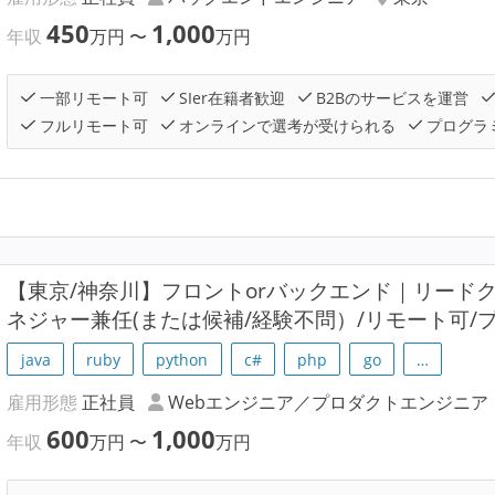
450
1,000
年収
万円
〜
万円
一部リモート可
SIer在籍者歓迎
B2Bのサービスを運営
フルリモート可
オンラインで選考が受けられる
プログラ
【東京/神奈川】フロントorバックエンド｜リード
ネジャー兼任(または候補/経験不問）/リモート可/
java
ruby
python
c#
php
go
…
雇用形態
正社員
Webエンジニア／プロダクトエンジニア
600
1,000
年収
万円
〜
万円