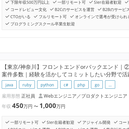
下限年収500万円以上
一部リモート可
SIer在籍者歓迎
コードレビュー文化
B2Cのサービスを運営
B2Bのサービ
CTOがいる
フルリモート可
オンラインで選考が受けられ
プログラミングスクール卒業生歓迎
【東京/神奈川】フロントエンドorバックエンド｜
案件多数｜経験を活かしてコミットしたい分野で活
java
ruby
python
c#
php
go
…
雇用形態
正社員
Webエンジニア／プロダクトエンジニア
450
1,000
年収
万円
〜
万円
一部リモート可
SIer在籍者歓迎
アジャイル開発
コー