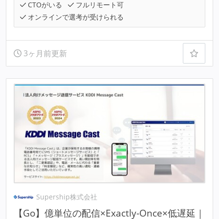
CTOがいる
フルリモート可
オンラインで選考が受けられる
3ヶ月前更新
Supership株式会社
【Go】億単位の配信×Exactly-Once×低遅延｜