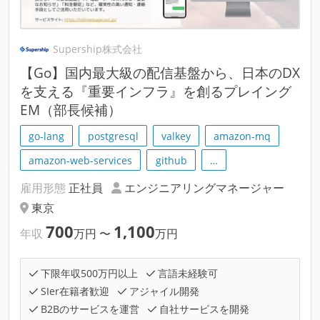
Supership株式会社
【Go】国内最大級の配信基盤から、日本のDX
を支える『重要インフラ』を創るプレイング
EM（部長候補）
go-lang
postgresql
valkey
amazon-mq
amazon-web-services
github
…
雇用形態
正社員
エンジニアリングマネージャー
東京
700
1,100
年収
万円
〜
万円
下限年収500万円以上
言語未経験可
SIer在籍者歓迎
アジャイル開発
B2Bのサービスを運営
自社サービスを開発