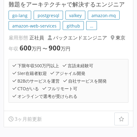
難題をアーキテクチャで解決するエンジニア
go-lang
postgresql
valkey
amazon-mq
amazon-web-services
github
…
雇用形態
正社員
バックエンドエンジニア
東京
600
900
年収
万円
〜
万円
下限年収500万円以上
言語未経験可
SIer在籍者歓迎
アジャイル開発
B2Bのサービスを運営
自社サービスを開発
CTOがいる
フルリモート可
オンラインで選考が受けられる
3ヶ月前更新