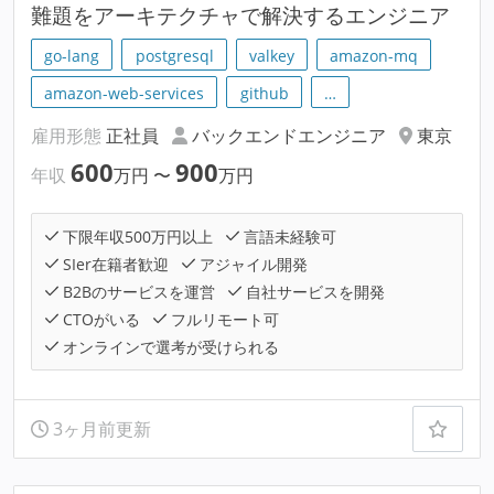
難題をアーキテクチャで解決するエンジニア
go-lang
postgresql
valkey
amazon-mq
amazon-web-services
github
…
雇用形態
正社員
バックエンドエンジニア
東京
600
900
年収
万円
〜
万円
下限年収500万円以上
言語未経験可
SIer在籍者歓迎
アジャイル開発
B2Bのサービスを運営
自社サービスを開発
CTOがいる
フルリモート可
オンラインで選考が受けられる
3ヶ月前更新