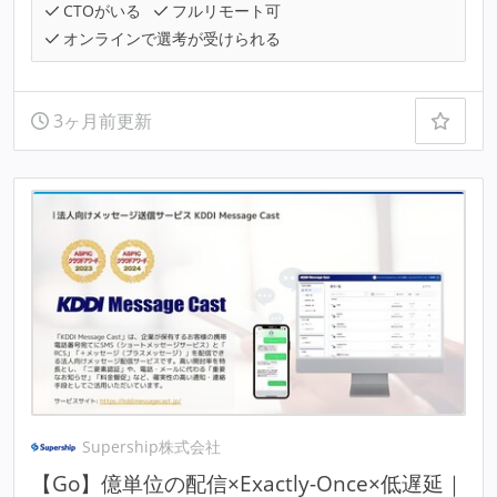
CTOがいる
フルリモート可
オンラインで選考が受けられる
3ヶ月前更新
Supership株式会社
【Go】億単位の配信×Exactly-Once×低遅延｜