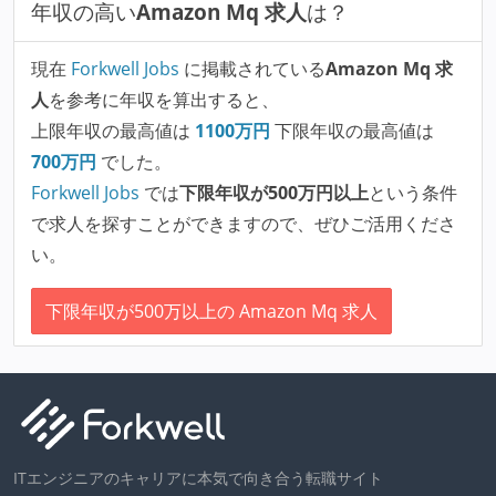
年収の高い
Amazon Mq 求人
は？
現在
Forkwell Jobs
に掲載されている
Amazon Mq 求
人
を参考に年収を算出すると、
上限年収の最高値は
1100
万円
下限年収の最高値は
700
万円
でした。
Forkwell Jobs
では
下限年収が500万円以上
という条件
で求人を探すことができますので、ぜひご活用くださ
い。
下限年収が500万以上の Amazon Mq 求人
ITエンジニアのキャリアに本気で向き合う転職サイト