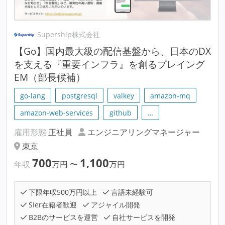
Supership株式会社
【Go】国内最大級の配信基盤から、日本のDX
を支える『重要インフラ』を創るプレイング
EM（部長候補）
go-lang
postgresql
valkey
amazon-mq
amazon-web-services
github
…
雇用形態
正社員
エンジニアリングマネージャー
東京
700
1,100
年収
万円
〜
万円
下限年収500万円以上
言語未経験可
SIer在籍者歓迎
アジャイル開発
B2Bのサービスを運営
自社サービスを開発