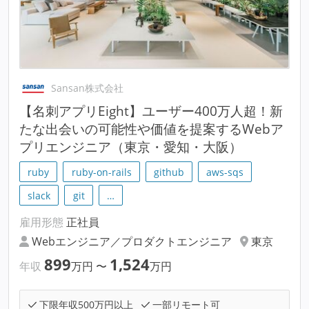
Sansan株式会社
【名刺アプリEight】ユーザー400万人超！新
たな出会いの可能性や価値を提案するWebア
プリエンジニア（東京・愛知・大阪）
ruby
ruby-on-rails
github
aws-sqs
slack
git
…
雇用形態
正社員
Webエンジニア／プロダクトエンジニア
東京
899
1,524
年収
万円
〜
万円
下限年収500万円以上
一部リモート可