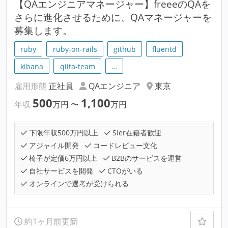
【QAエンジニアマネージャー】freeeのQAを
さらに進化させるために、QAマネージャーを
募集します。
ruby
ruby-on-rails
github
fluentd
kibana
qiita-team
…
雇用形態
正社員
QAエンジニア
東京
500
1,100
年収
万円
〜
万円
下限年収500万円以上
SIer在籍者歓迎
アジャイル開発
コードレビュー文化
椅子が定価6万円以上
B2Bのサービスを運営
自社サービスを開発
CTOがいる
オンラインで選考が受けられる
約1ヶ月前更新