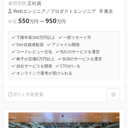
雇用形態
正社員
Webエンジニア／プロダクトエンジニア
東京
550
950
年収
万円
〜
万円
下限年収500万円以上
一部リモート可
SIer在籍者歓迎
アジャイル開発
コードレビュー文化
B2Cのサービスを運営
椅子が定価6万円以上
B2Bのサービスを運営
自社サービスを開発
CTOがいる
オンラインで選考が受けられる
約1ヶ月前更新