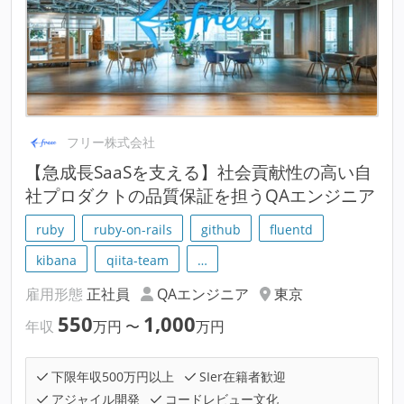
フリー株式会社
【急成長SaaSを支える】社会貢献性の高い自
社プロダクトの品質保証を担うQAエンジニア
ruby
ruby-on-rails
github
fluentd
kibana
qiita-team
…
雇用形態
正社員
QAエンジニア
東京
550
1,000
年収
万円
〜
万円
下限年収500万円以上
SIer在籍者歓迎
アジャイル開発
コードレビュー文化