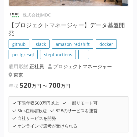
株式会社JMDC
【プロジェクトマネージャー】データ基盤開
発
github
slack
amazon-redshift
docker
postgresql
stepfunctions
…
雇用形態
正社員
プロジェクトマネージャー
東京
520
700
年収
万円
〜
万円
下限年収500万円以上
一部リモート可
SIer在籍者歓迎
B2Bのサービスを運営
自社サービスを開発
オンラインで選考が受けられる