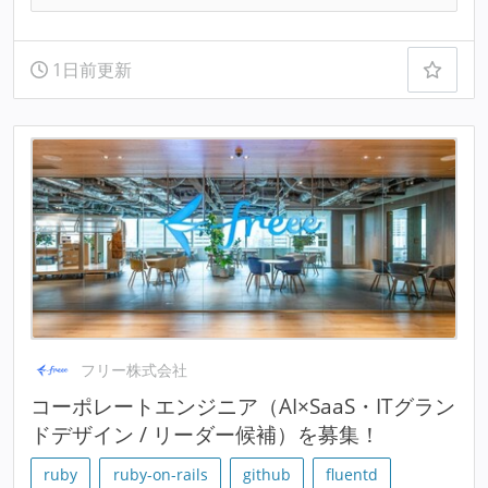
1日前更新
フリー株式会社
コーポレートエンジニア（AI×SaaS・ITグラン
ドデザイン / リーダー候補）を募集！
ruby
ruby-on-rails
github
fluentd