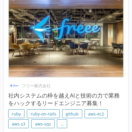
フリー株式会社
社内システムの枠を越えAIと技術の力で業務
をハックするリードエンジニア募集！
ruby
ruby-on-rails
github
aws-ec2
aws-s3
aws-sqs
…