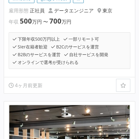
雇用形態
正社員
データエンジニア
東京
500
700
年収
万円
〜
万円
下限年収500万円以上
一部リモート可
SIer在籍者歓迎
B2Cのサービスを運営
B2Bのサービスを運営
自社サービスを開発
オンラインで選考が受けられる
4ヶ月前更新