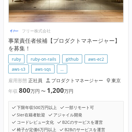
フリー株式会社
事業責任者候補【プロダクトマネージャー】
を募集！
ruby
ruby-on-rails
github
aws-ec2
aws-s3
aws-sqs
…
雇用形態
正社員
プロダクトマネージャー
東京
800
1,200
年収
万円
〜
万円
下限年収500万円以上
一部リモート可
SIer在籍者歓迎
アジャイル開発
コードレビュー文化
B2Cのサービスを運営
椅子が定価6万円以上
B2Bのサービスを運営