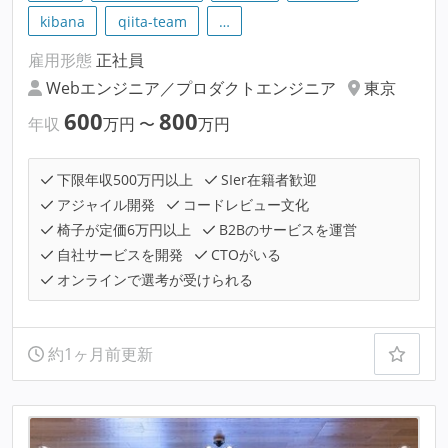
kibana
qiita-team
…
雇用形態
正社員
Webエンジニア／プロダクトエンジニア
東京
600
800
年収
万円
〜
万円
下限年収500万円以上
SIer在籍者歓迎
アジャイル開発
コードレビュー文化
椅子が定価6万円以上
B2Bのサービスを運営
自社サービスを開発
CTOがいる
オンラインで選考が受けられる
約1ヶ月前更新