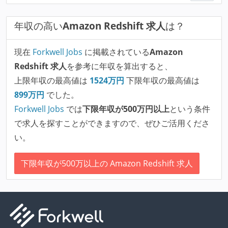
年収の高い
Amazon Redshift 求人
は？
現在
Forkwell Jobs
に掲載されている
Amazon
Redshift 求人
を参考に年収を算出すると、
上限年収の最高値は
1524
万円
下限年収の最高値は
899
万円
でした。
Forkwell Jobs
では
下限年収が500万円以上
という条件
で求人を探すことができますので、ぜひご活用くださ
い。
下限年収が500万以上の Amazon Redshift 求人