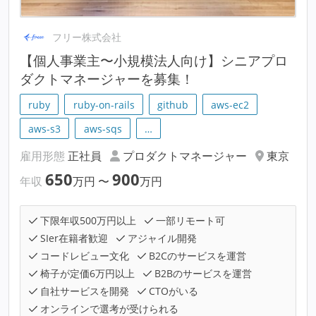
フリー株式会社
【個人事業主〜小規模法人向け】シニアプロ
ダクトマネージャーを募集！
ruby
ruby-on-rails
github
aws-ec2
aws-s3
aws-sqs
…
雇用形態
正社員
プロダクトマネージャー
東京
650
900
年収
万円
〜
万円
下限年収500万円以上
一部リモート可
SIer在籍者歓迎
アジャイル開発
コードレビュー文化
B2Cのサービスを運営
椅子が定価6万円以上
B2Bのサービスを運営
自社サービスを開発
CTOがいる
オンラインで選考が受けられる