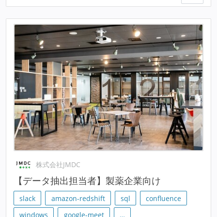
株式会社JMDC
【データ抽出担当者】製薬企業向け
slack
amazon-redshift
sql
confluence
windows
google-meet
…