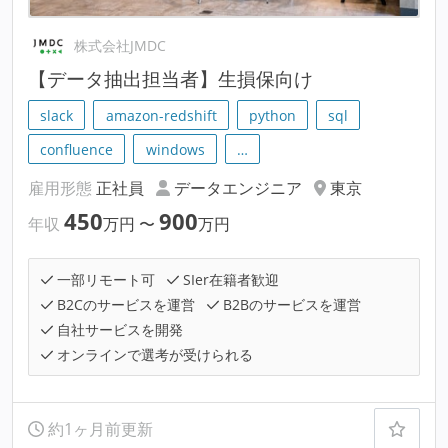
株式会社JMDC
【データ抽出担当者】生損保向け
slack
amazon-redshift
python
sql
confluence
windows
…
雇用形態
正社員
データエンジニア
東京
450
900
年収
万円
〜
万円
一部リモート可
SIer在籍者歓迎
B2Cのサービスを運営
B2Bのサービスを運営
自社サービスを開発
オンラインで選考が受けられる
約1ヶ月前更新