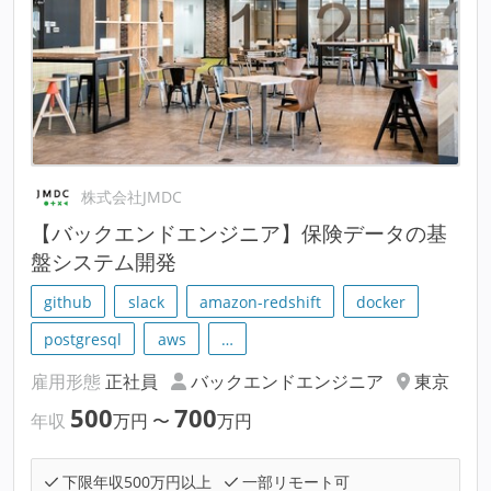
株式会社JMDC
【バックエンドエンジニア】保険データの基
盤システム開発
github
slack
amazon-redshift
docker
postgresql
aws
…
雇用形態
正社員
バックエンドエンジニア
東京
500
700
年収
万円
〜
万円
下限年収500万円以上
一部リモート可