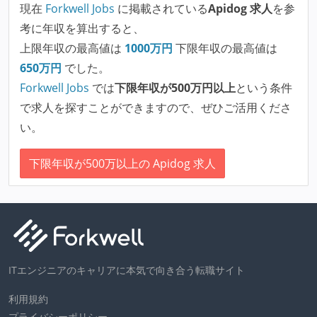
現在
Forkwell Jobs
に掲載されている
Apidog 求人
を参
考に年収を算出すると、
上限年収の最高値は
1000
万円
下限年収の最高値は
650
万円
でした。
Forkwell Jobs
では
下限年収が500万円以上
という条件
で求人を探すことができますので、ぜひご活用くださ
い。
下限年収が500万以上の Apidog 求人
ITエンジニアのキャリアに本気で向き合う転職サイト
利用規約
プライバシーポリシー