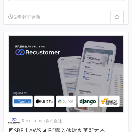
2年弱前更新
Recustomer株式会社
◤SRE┃AWS◢ EC購入体験を革新する