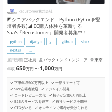
Recustomer株式会社
◤シニアバックエンド┃Python (PyConJP登
壇者多数)◢ EC購入体験を革新する
SaaS『Recustomer』開発者募集中！
python
django
git
github
slack
next.js
…
雇用形態
正社員
バックエンドエンジニア
東京
650
1,000
年収
万円
〜
万円
下限年収500万円以上
一部リモート可
SIer在籍者歓迎
アジャイル開発
コードレビュー文化
椅子が定価6万円以上
B2Bのサービスを運営
自社サービスを開発
CTOがいる
オンラインで選考が受けられる