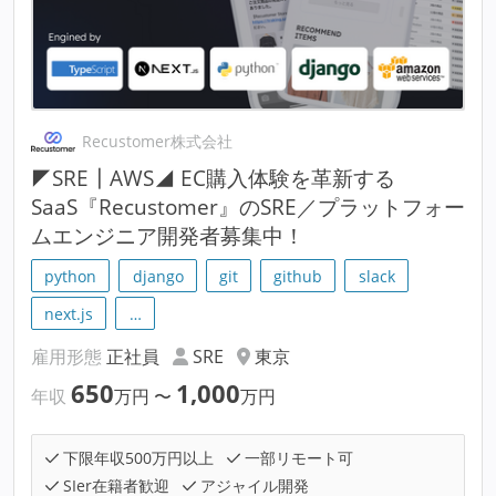
Recustomer株式会社
◤SRE┃AWS◢ EC購入体験を革新する
SaaS『Recustomer』のSRE／プラットフォー
ムエンジニア開発者募集中！
python
django
git
github
slack
next.js
…
雇用形態
正社員
SRE
東京
650
1,000
年収
万円
〜
万円
下限年収500万円以上
一部リモート可
SIer在籍者歓迎
アジャイル開発