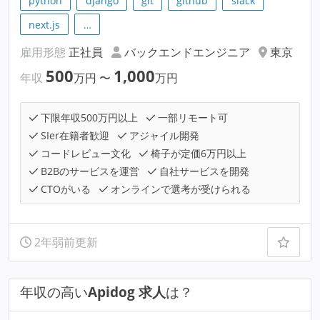
python
django
git
github
slack
next.js
…
雇用形態
正社員
バックエンドエンジニア
東京
500
1,000
年収
万円
〜
万円
下限年収500万円以上
一部リモート可
SIer在籍者歓迎
アジャイル開発
コードレビュー文化
椅子が定価6万円以上
B2Bのサービスを運営
自社サービスを開発
CTOがいる
オンラインで選考が受けられる
2年弱前更新
年収の高い
Apidog 求人
は？