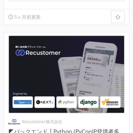
5ヶ月前更新
Recustomer株式会社
◤バックエンド┃Python (PyConJP登壇者多