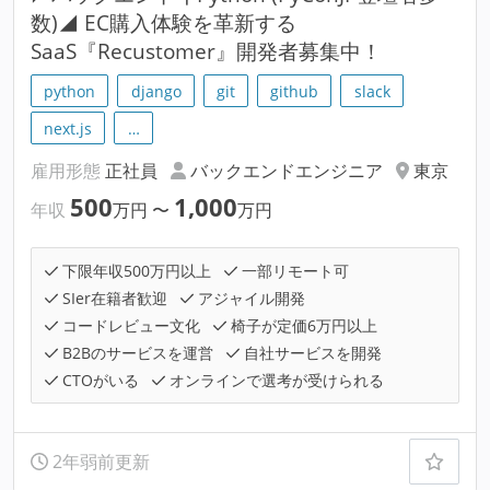
数)◢ EC購入体験を革新する
SaaS『Recustomer』開発者募集中！
python
django
git
github
slack
next.js
…
雇用形態
正社員
バックエンドエンジニア
東京
500
1,000
年収
万円
〜
万円
下限年収500万円以上
一部リモート可
SIer在籍者歓迎
アジャイル開発
コードレビュー文化
椅子が定価6万円以上
B2Bのサービスを運営
自社サービスを開発
CTOがいる
オンラインで選考が受けられる
2年弱前更新