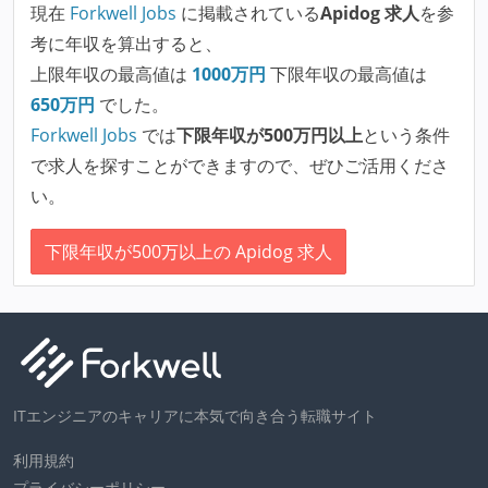
現在
Forkwell Jobs
に掲載されている
Apidog 求人
を参
考に年収を算出すると、
上限年収の最高値は
1000
万円
下限年収の最高値は
650
万円
でした。
Forkwell Jobs
では
下限年収が500万円以上
という条件
で求人を探すことができますので、ぜひご活用くださ
い。
下限年収が500万以上の Apidog 求人
ITエンジニアのキャリアに本気で向き合う転職サイト
利用規約
プライバシーポリシー