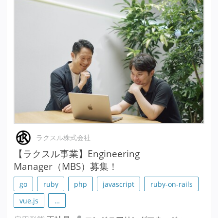
ラクスル株式会社
【ラクスル事業】Engineering
Manager（MBS）募集！
go
ruby
php
javascript
ruby-on-rails
vue.js
…