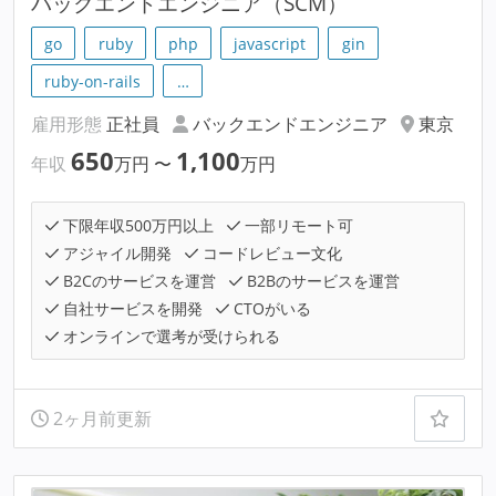
バックエンドエンジニア（SCM）
go
ruby
php
javascript
gin
ruby-on-rails
…
雇用形態
正社員
バックエンドエンジニア
東京
650
1,100
年収
万円
〜
万円
下限年収500万円以上
一部リモート可
アジャイル開発
コードレビュー文化
B2Cのサービスを運営
B2Bのサービスを運営
自社サービスを開発
CTOがいる
オンラインで選考が受けられる
2ヶ月前更新