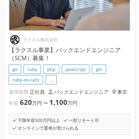
ラクスル株式会社
【ラクスル事業】バックエンドエンジニア
（SCM）募集！
go
ruby
php
javascript
gin
ruby-on-rails
…
雇用形態
正社員
バックエンドエンジニア
東京
620
1,100
年収
万円
〜
万円
下限年収500万円以上
一部リモート可
オンラインで選考が受けられる