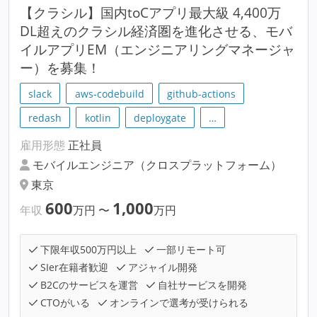
【クラシル】国内toCアプリ最大級 4,400万
DL超えのクラシル経済圏を進化させる、モバ
イルアプリEM（エンジニアリングマネージャ
ー）を募集！
slack
aws-codebuild
github-actions
redash
kotlin
deploygate
…
雇用形態
正社員
モバイルエンジニア（クロスプラットフォーム）
東京
600
1,000
年収
万円
〜
万円
下限年収500万円以上
一部リモート可
SIer在籍者歓迎
アジャイル開発
B2Cのサービスを運営
自社サービスを開発
CTOがいる
オンラインで選考が受けられる