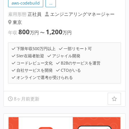
aws-codebuild
…
雇用形態
正社員
エンジニアリングマネージャー
東京
800
1,200
年収
万円
〜
万円
下限年収500万円以上
一部リモート可
SIer在籍者歓迎
アジャイル開発
コードレビュー文化
B2Bのサービスを運営
自社サービスを開発
CTOがいる
オンラインで選考が受けられる
8ヶ月前更新