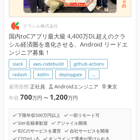
クラシル株式会社
国内toCアプリ最大級 4,400万DL超えのクラ
シル経済圏を進化させる、Android リードエ
ンジニア募集！
slack
aws-codebuild
github-actions
redash
kotlin
deploygate
…
雇用形態
正社員
Androidエンジニア
東京
700
1,200
年収
万円
〜
万円
下限年収500万円以上
一部リモート可
SIer在籍者歓迎
アジャイル開発
B2Cのサービスを運営
自社サービスを開発
CTOがいる
オンラインで選考が受けられる