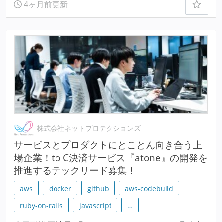
4ヶ月前更新
株式会社ネットプロテクションズ
サービスとプロダクトにとことん向き合う上
場企業！to C決済サービス『atone』の開発を
推進するテックリード募集！
aws
docker
github
aws-codebuild
ruby-on-rails
javascript
…