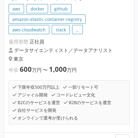
aws
docker
github
amazon-elastic-container-registry
aws-cloudwatch
slack
…
雇用形態
正社員
データサイエンティスト／データアナリスト
東京
600
1,000
年収
万円
〜
万円
下限年収500万円以上
一部リモート可
アジャイル開発
コードレビュー文化
B2Cのサービスを運営
B2Bのサービスを運営
自社サービスを開発
オンラインで選考が受けられる