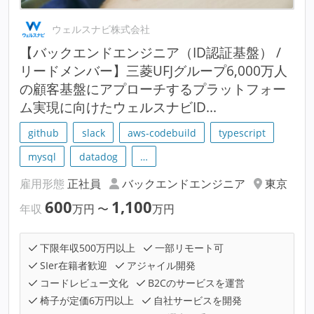
ウェルスナビ株式会社
【バックエンドエンジニア（ID認証基盤） /
リードメンバー】三菱UFJグループ6,000万人
の顧客基盤にアプローチするプラットフォー
ム実現に向けたウェルスナビID...
github
slack
aws-codebuild
typescript
mysql
datadog
…
雇用形態
正社員
バックエンドエンジニア
東京
600
1,100
年収
万円
〜
万円
下限年収500万円以上
一部リモート可
SIer在籍者歓迎
アジャイル開発
コードレビュー文化
B2Cのサービスを運営
椅子が定価6万円以上
自社サービスを開発