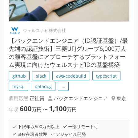
ウェルスナビ株式会社
【バックエンドエンジニア（ID認証基盤）/最
先端の認証技術】三菱UFJグループ6,000万人
の顧客基盤にアプローチするプラットフォー
ム実現に向けたウェルスナビIDの基盤構築
github
slack
aws-codebuild
typescript
mysql
datadog
…
雇用形態
正社員
バックエンドエンジニア
東京
600
1,100
年収
万円
〜
万円
下限年収500万円以上
一部リモート可
SIer在籍者歓迎
アジャイル開発