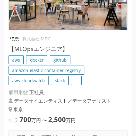
株式会社JMDC
【MLOpsエンジニア】
aws
docker
github
amazon-elastic-container-registry
aws-cloudwatch
slack
…
雇用形態
正社員
データサイエンティスト／データアナリスト
東京
700
2,500
年収
万円
〜
万円