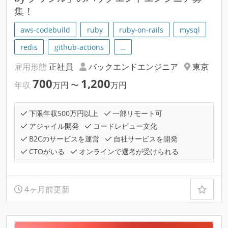
集！
aws-codebuild
ruby
ruby-on-rails
mysql
redis
github-actions
…
雇用形態
正社員
バックエンドエンジニア
東京
700
1,200
年収
万円
〜
万円
下限年収500万円以上
一部リモート可
アジャイル開発
コードレビュー文化
B2Cのサービスを運営
自社サービスを開発
CTOがいる
オンラインで選考が受けられる
4ヶ月前更新