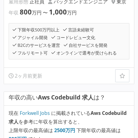
雇用形態
正社員
バックエンドエンジニア
東京
800
1,000
年収
万円
〜
万円
下限年収500万円以上
言語未経験可
アジャイル開発
コードレビュー文化
B2Cのサービスを運営
自社サービスを開発
フルリモート可
オンラインで選考が受けられる
2ヶ月前更新
年収の高い
Aws Codebuild 求人
は？
現在
Forkwell Jobs
に掲載されている
Aws Codebuild
求人
を参考に年収を算出すると、
上限年収の最高値は
2500
万円
下限年収の最高値は