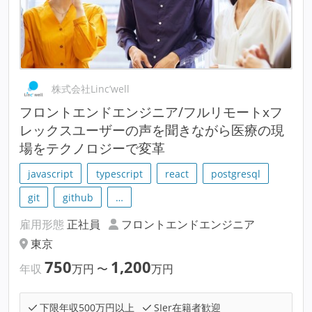
株式会社Linc’well
フロントエンドエンジニア/フルリモートxフ
レックスユーザーの声を聞きながら医療の現
場をテクノロジーで変革
javascript
typescript
react
postgresql
git
github
…
雇用形態
正社員
フロントエンドエンジニア
東京
750
1,200
年収
万円
〜
万円
下限年収500万円以上
SIer在籍者歓迎