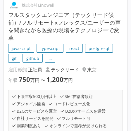
株式会社Linc’well
フルスタックエンジニア（テックリード候
補）/フルリモートxフレックス/ユーザーの声
を聞きながら医療の現場をテクノロジーで変
革
javascript
typescript
react
postgresql
git
github
…
雇用形態
正社員
テックリード
東京
750
1,200
年収
万円
〜
万円
下限年収500万円以上
SIer在籍者歓迎
アジャイル開発
コードレビュー文化
B2Cのサービスを運営
B2Bのサービスを運営
自社サービスを開発
フルリモート可
副業制度あり
オンラインで選考が受けられる