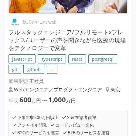
株式会社Linc’well
フルスタックエンジニア/フルリモートxフレ
ックス/ユーザーの声を聞きながら医療の現場
をテクノロジーで変革
javascript
typescript
react
postgresql
git
github
…
雇用形態
正社員
Webエンジニア／プロダクトエンジニア
東京
600
1,000
年収
万円
〜
万円
下限年収500万円以上
SIer在籍者歓迎
アジャイル開発
コードレビュー文化
B2Cのサービスを運営
B2Bのサービスを運営