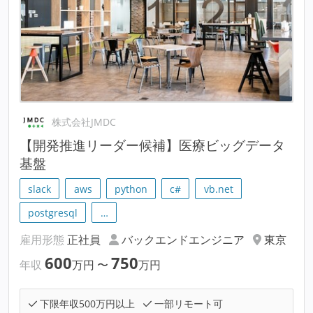
株式会社JMDC
【開発推進リーダー候補】医療ビッグデータ
基盤
slack
aws
python
c#
vb.net
postgresql
…
雇用形態
正社員
バックエンドエンジニア
東京
600
750
年収
万円
〜
万円
下限年収500万円以上
一部リモート可