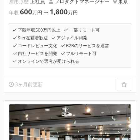
雇用形態
正社員
プロダクトマネージャー
東京
600
1,800
年収
万円
〜
万円
下限年収500万円以上
一部リモート可
SIer在籍者歓迎
アジャイル開発
コードレビュー文化
B2Bのサービスを運営
自社サービスを開発
フルリモート可
オンラインで選考が受けられる
3ヶ月前更新