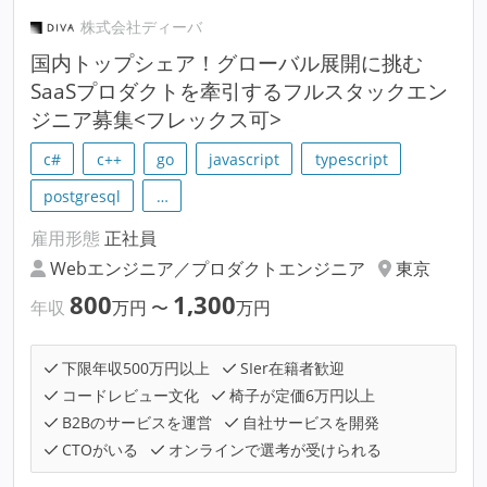
株式会社ディーバ
国内トップシェア！グローバル展開に挑む
SaaSプロダクトを牽引するフルスタックエン
ジニア募集<フレックス可>
c#
c++
go
javascript
typescript
postgresql
…
雇用形態
正社員
Webエンジニア／プロダクトエンジニア
東京
800
1,300
年収
万円
〜
万円
下限年収500万円以上
SIer在籍者歓迎
コードレビュー文化
椅子が定価6万円以上
B2Bのサービスを運営
自社サービスを開発
CTOがいる
オンラインで選考が受けられる