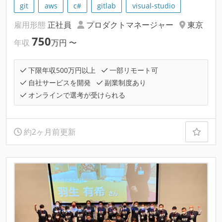
git
aws
c#
gitlab
visual-studio
雇用形態
正社員
プロダクトマネージャー
東京
750
年収
万円
〜
下限年収500万円以上
一部リモート可
自社サービスを開発
副業制度あり
オンラインで選考が受けられる
約2ヶ月前更新