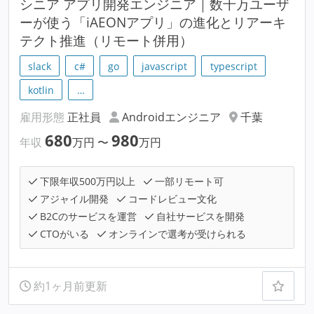
シニア アプリ開発エンジニア｜数千万ユーザ
ーが使う「iAEONアプリ」の進化とリアーキ
テクト推進（リモート併用）
slack
c#
go
javascript
typescript
kotlin
…
雇用形態
正社員
Androidエンジニア
千葉
680
980
年収
万円
〜
万円
下限年収500万円以上
一部リモート可
アジャイル開発
コードレビュー文化
B2Cのサービスを運営
自社サービスを開発
CTOがいる
オンラインで選考が受けられる
約1ヶ月前更新