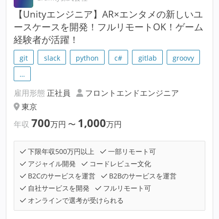
【Unityエンジニア】AR×エンタメの新しいユ
ースケースを開発！フルリモートOK！ゲーム
経験者が活躍！
git
slack
python
c#
gitlab
groovy
…
雇用形態
正社員
フロントエンドエンジニア
東京
700
1,000
年収
万円
〜
万円
下限年収500万円以上
一部リモート可
アジャイル開発
コードレビュー文化
B2Cのサービスを運営
B2Bのサービスを運営
自社サービスを開発
フルリモート可
オンラインで選考が受けられる