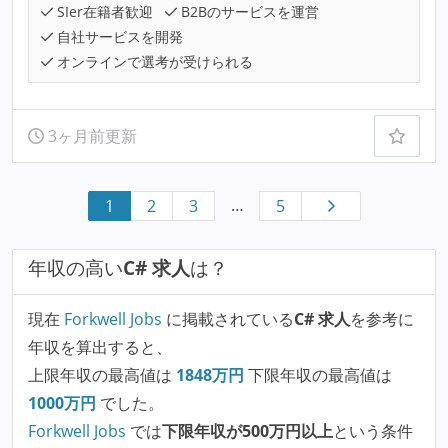
SIer在籍者歓迎
B2Bのサービスを運営
自社サービスを開発
オンラインで選考が受けられる
3ヶ月前更新
…
1
2
3
5
年収の高い
C# 求人
は？
現在
Forkwell Jobs
に掲載されている
C# 求人
を参考に
年収を算出すると、
上限年収の最高値は
1848
万円
下限年収の最高値は
1000
万円
でした。
Forkwell Jobs
では
下限年収が500万円以上
という条件