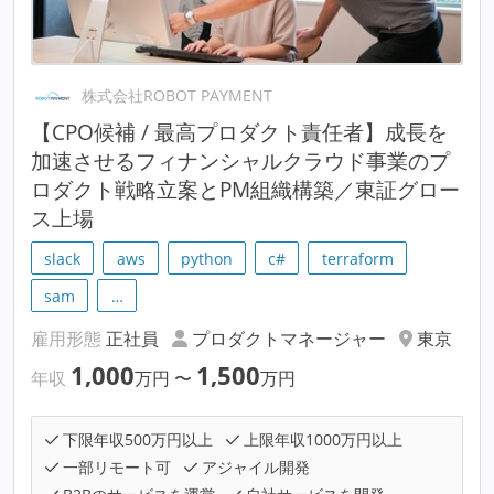
株式会社ROBOT PAYMENT
【CPO候補 / 最高プロダクト責任者】成長を
加速させるフィナンシャルクラウド事業のプ
ロダクト戦略立案とPM組織構築／東証グロー
ス上場
slack
aws
python
c#
terraform
sam
…
雇用形態
正社員
プロダクトマネージャー
東京
1,000
1,500
年収
万円
〜
万円
下限年収500万円以上
上限年収1000万円以上
一部リモート可
アジャイル開発