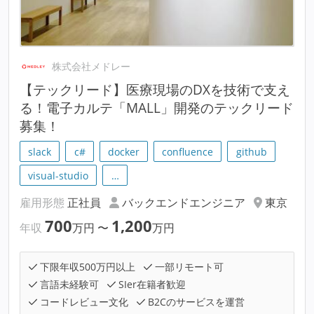
株式会社メドレー
【テックリード】医療現場のDXを技術で支え
る！電子カルテ「MALL」開発のテックリード
募集！
slack
c#
docker
confluence
github
visual-studio
…
雇用形態
正社員
バックエンドエンジニア
東京
700
1,200
年収
万円
〜
万円
下限年収500万円以上
一部リモート可
言語未経験可
SIer在籍者歓迎
コードレビュー文化
B2Cのサービスを運営