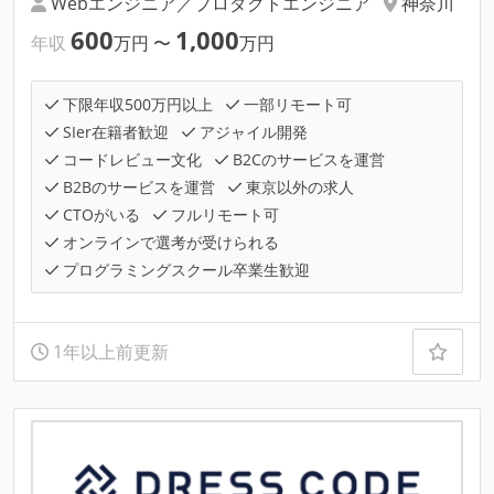
Webエンジニア／プロダクトエンジニア
神奈川
600
1,000
年収
万円
〜
万円
下限年収500万円以上
一部リモート可
SIer在籍者歓迎
アジャイル開発
コードレビュー文化
B2Cのサービスを運営
B2Bのサービスを運営
東京以外の求人
CTOがいる
フルリモート可
オンラインで選考が受けられる
プログラミングスクール卒業生歓迎
1年以上前更新