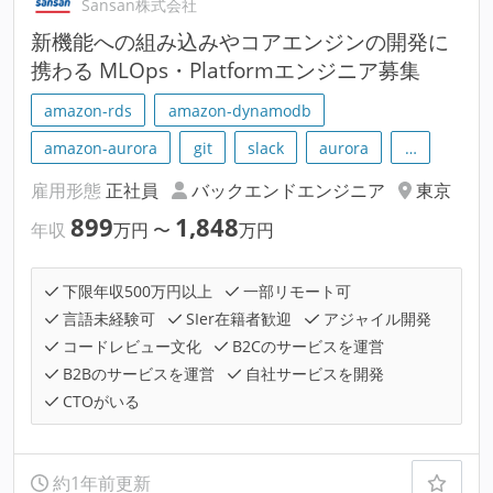
Sansan株式会社
新機能への組み込みやコアエンジンの開発に
携わる MLOps・Platformエンジニア募集
amazon-rds
amazon-dynamodb
amazon-aurora
git
slack
aurora
…
雇用形態
正社員
バックエンドエンジニア
東京
899
1,848
年収
万円
〜
万円
下限年収500万円以上
一部リモート可
言語未経験可
SIer在籍者歓迎
アジャイル開発
コードレビュー文化
B2Cのサービスを運営
B2Bのサービスを運営
自社サービスを開発
CTOがいる
約1年前更新