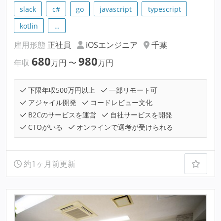
slack
c#
go
javascript
typescript
kotlin
…
雇用形態
正社員
iOSエンジニア
千葉
680
980
年収
万円
〜
万円
下限年収500万円以上
一部リモート可
アジャイル開発
コードレビュー文化
B2Cのサービスを運営
自社サービスを開発
CTOがいる
オンラインで選考が受けられる
約1ヶ月前更新