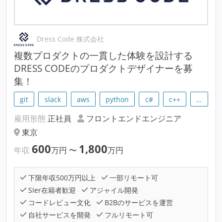
Dress Code 株式会社
複数プロダクトの一貫した体験を設計する
DRESS CODEのプロダクトデザイナーを募
集！
git
slack
aws
python
c#
c++
…
雇用形態
正社員
フロントエンドエンジニア
東京
600
1,800
年収
万円
〜
万円
下限年収500万円以上
一部リモート可
SIer在籍者歓迎
アジャイル開発
コードレビュー文化
B2Bのサービスを運営
自社サービスを開発
フルリモート可