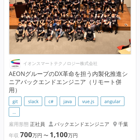
イオンスマートテクノロジー株式会社
AEONグループのDX革命を担う内製化推進シ
ニアバックエンドエンジニア（リモート併
用）
git
slack
c#
java
vue.js
angular
…
雇用形態
正社員
バックエンドエンジニア
千葉
700
1,100
年収
万円
〜
万円