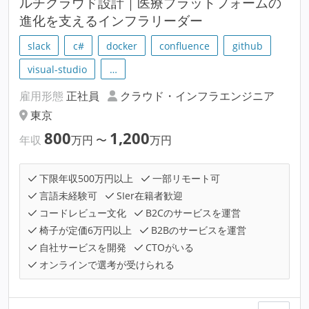
ルチクラウド設計｜医療プラットフォームの
進化を支えるインフラリーダー
slack
c#
docker
confluence
github
visual-studio
…
雇用形態
正社員
クラウド・インフラエンジニア
東京
800
1,200
年収
万円
〜
万円
下限年収500万円以上
一部リモート可
言語未経験可
SIer在籍者歓迎
コードレビュー文化
B2Cのサービスを運営
椅子が定価6万円以上
B2Bのサービスを運営
自社サービスを開発
CTOがいる
オンラインで選考が受けられる