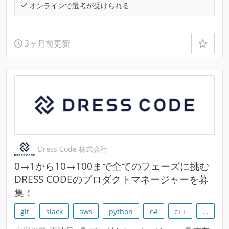
オンラインで選考が受けられる
3ヶ月前更新
Dress Code 株式会社
0→1から10→100まで全てのフェーズに挑む
DRESS CODEのプロダクトマネージャーを募
集！
git
slack
aws
python
c#
c++
…