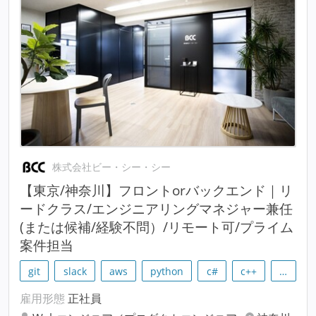
株式会社ビー・シー・シー
【東京/神奈川】フロントorバックエンド｜リ
ードクラス/エンジニアリングマネジャー兼任
(または候補/経験不問）/リモート可/プライム
案件担当
git
slack
aws
python
c#
c++
…
雇用形態
正社員