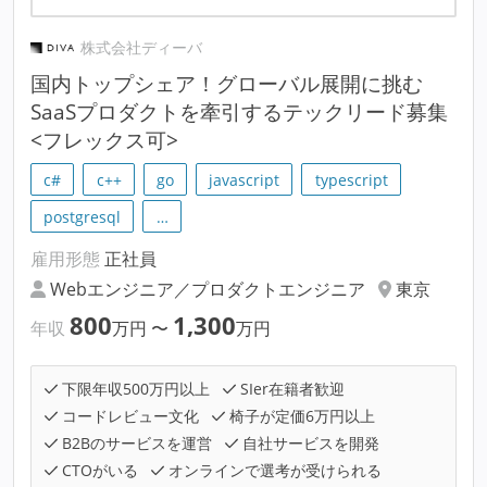
株式会社ディーバ
国内トップシェア！グローバル展開に挑む
SaaSプロダクトを牽引するテックリード募集
<フレックス可>
c#
c++
go
javascript
typescript
postgresql
…
雇用形態
正社員
Webエンジニア／プロダクトエンジニア
東京
800
1,300
年収
万円
〜
万円
下限年収500万円以上
SIer在籍者歓迎
コードレビュー文化
椅子が定価6万円以上
B2Bのサービスを運営
自社サービスを開発
CTOがいる
オンラインで選考が受けられる