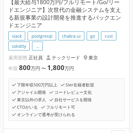
【最大給与1800万円/フルリモート/Go/リー
ドエンジニア】次世代の金融システムを支え
る新規事業の設計開発を推進するバックエン
ドエンジニア
slack
postgresql
chakra-ui
go
rust
solidity
…
雇用形態
正社員
テックリード
東京
800
1,800
年収
万円
〜
万円
下限年収500万円以上
SIer在籍者歓迎
アジャイル開発
コードレビュー文化
東京以外の求人
自社サービスを開発
CTOがいる
フルリモート可
オンラインで選考が受けられる