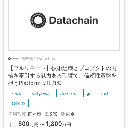
株式会社Datachain
【フルリモート】技術組織とプロダクトの両
輪を牽引する魅力ある環境で、信頼性基盤を
担うPlatform SRE募集
slack
postgresql
chakra-ui
go
rust
solidity
…
雇用形態
正社員
SRE
東京
800
1,800
年収
万円
〜
万円