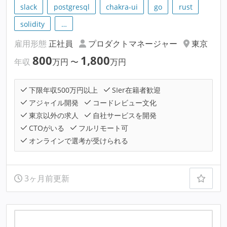
slack
postgresql
chakra-ui
go
rust
solidity
…
雇用形態
正社員
プロダクトマネージャー
東京
800
1,800
年収
万円
〜
万円
下限年収500万円以上
SIer在籍者歓迎
アジャイル開発
コードレビュー文化
東京以外の求人
自社サービスを開発
CTOがいる
フルリモート可
オンラインで選考が受けられる
3ヶ月前更新