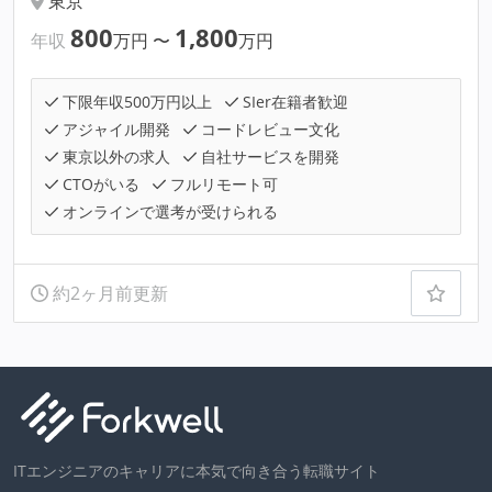
東京
800
1,800
年収
万円
〜
万円
下限年収500万円以上
SIer在籍者歓迎
アジャイル開発
コードレビュー文化
東京以外の求人
自社サービスを開発
CTOがいる
フルリモート可
オンラインで選考が受けられる
約2ヶ月前更新
ITエンジニアのキャリアに本気で向き合う転職サイト