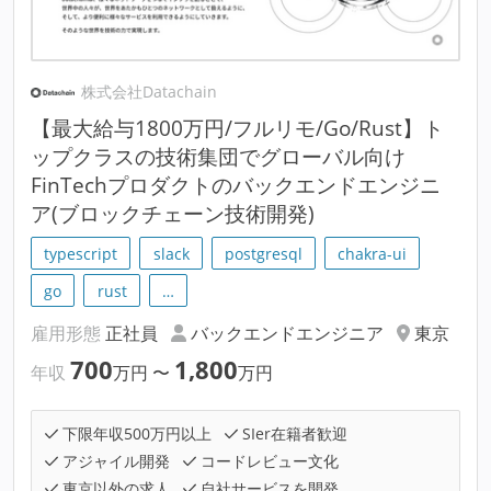
株式会社Datachain
【最大給与1800万円/フルリモ/Go/Rust】ト
ップクラスの技術集団でグローバル向け
FinTechプロダクトのバックエンドエンジニ
ア(ブロックチェーン技術開発)
typescript
slack
postgresql
chakra-ui
go
rust
…
雇用形態
正社員
バックエンドエンジニア
東京
700
1,800
年収
万円
〜
万円
下限年収500万円以上
SIer在籍者歓迎
アジャイル開発
コードレビュー文化
東京以外の求人
自社サービスを開発