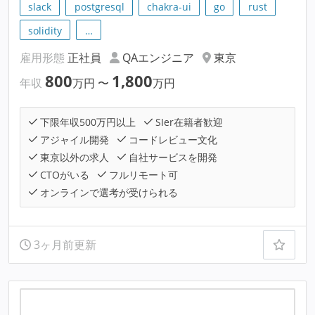
slack
postgresql
chakra-ui
go
rust
solidity
…
雇用形態
正社員
QAエンジニア
東京
800
1,800
年収
万円
〜
万円
下限年収500万円以上
SIer在籍者歓迎
アジャイル開発
コードレビュー文化
東京以外の求人
自社サービスを開発
CTOがいる
フルリモート可
オンラインで選考が受けられる
3ヶ月前更新