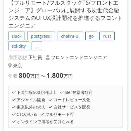
【フルリモート/フルスタックTS/フロントエ
ンジニア】グローバルに展開する次世代金融
システムのUI UX設計開発を推進するフロント
エンジニア
slack
postgresql
chakra-ui
go
rust
solidity
…
雇用形態
正社員
フロントエンドエンジニア
東京
800
1,800
年収
万円
〜
万円
下限年収500万円以上
SIer在籍者歓迎
アジャイル開発
コードレビュー文化
東京以外の求人
自社サービスを開発
CTOがいる
フルリモート可
オンラインで選考が受けられる