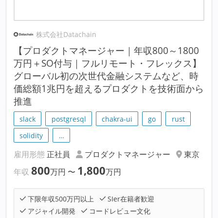
株式会社Datachain
【プロダクトマネージャー｜年収800～1800
万円＋SO付与｜フルリモート・フレックス】
グローバル初の次世代金融システムなど、時
価総額1兆円を超えるプロダクトを技術面から
推進
slack
postgresql
chakra-ui
go
rust
solidity
…
雇用形態
正社員
プロダクトマネージャー
東京
800
1,800
年収
万円
〜
万円
下限年収500万円以上
SIer在籍者歓迎
アジャイル開発
コードレビュー文化