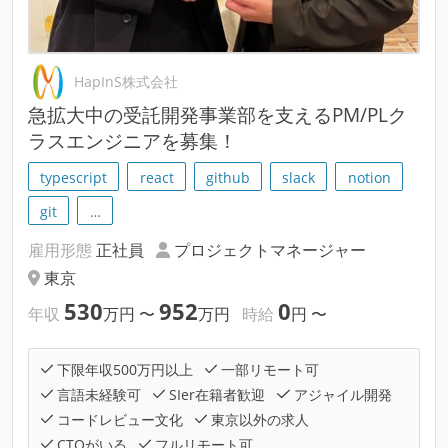
HapInS株式会社
急拡大中の受託開発事業部を支えるPM/PLク
ラスエンジニアを募集！
typescript
react
github
slack
notion
git
…
雇用形態
正社員
プロジェクトマネージャー
東京
530
952
0
年収
万円
〜
万円
時給
円
〜
下限年収500万円以上
一部リモート可
言語未経験可
SIer在籍者歓迎
アジャイル開発
コードレビュー文化
東京以外の求人
CTOがいる
フルリモート可