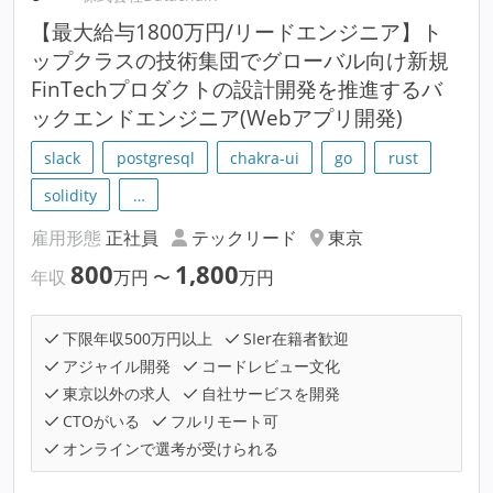
【最大給与1800万円/リードエンジニア】ト
ップクラスの技術集団でグローバル向け新規
FinTechプロダクトの設計開発を推進するバ
ックエンドエンジニア(Webアプリ開発)
slack
postgresql
chakra-ui
go
rust
solidity
…
雇用形態
正社員
テックリード
東京
800
1,800
年収
万円
〜
万円
下限年収500万円以上
SIer在籍者歓迎
アジャイル開発
コードレビュー文化
東京以外の求人
自社サービスを開発
CTOがいる
フルリモート可
オンラインで選考が受けられる