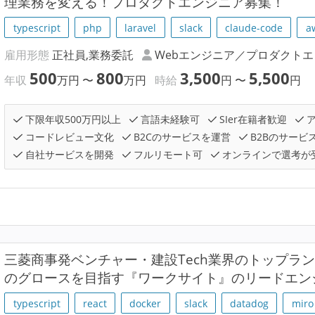
理業務を変える！プロダクトエンジニア募集！
typescript
php
laravel
slack
claude-code
a
雇用形態
正社員,業務委託
Webエンジニア／プロダクト
500
800
3,500
5,500
年収
万円
〜
万円
時給
円
〜
円
下限年収500万円以上
言語未経験可
SIer在籍者歓迎
ア
コードレビュー文化
B2Cのサービスを運営
B2Bのサービ
自社サービスを開発
フルリモート可
オンラインで選考が
三菱商事発ベンチャー・建設Tech業界のトップラン
のグロースを目指す『ワークサイト』のリードエン
typescript
react
docker
slack
datadog
miro