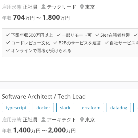
雇用形態
正社員
テックリード
東京
704
1,800
年収
万円
〜
万円
下限年収500万円以上
一部リモート可
SIer在籍者歓迎
コードレビュー文化
B2Bのサービスを運営
自社サービス
オンラインで選考が受けられる
Software Architect / Tech Lead
typescript
docker
slack
terraform
datadog
雇用形態
正社員
アーキテクト
東京
1,400
2,000
年収
万円
〜
万円