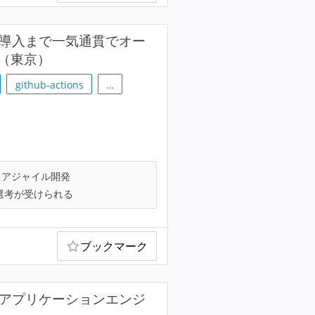
ら本番導入まで一気通貫でオー
！（東京）
github-actions
…
アジャイル開発
選考が受けられる
ブックマーク
bアプリケーションエンジ