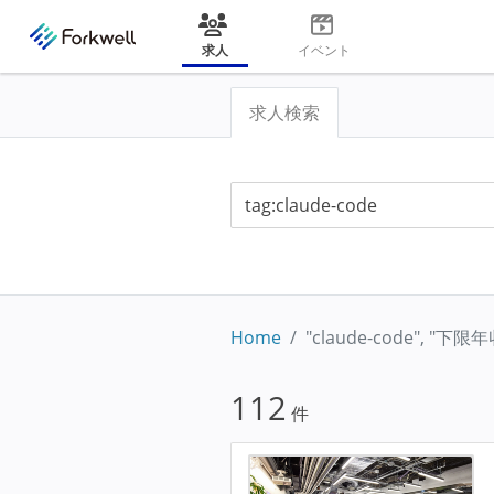
求人
イベント
求人検索
Home
"claude-code", "下
112
件