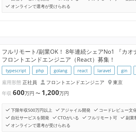
オンラインで選考が受けられる
フルリモート/副業OK！ 8年連続シェアNo1 『カ
フロントエンドエンジニア（React）募集！
typescript
php
golang
react
laravel
gin
雇用形態
正社員
フロントエンドエンジニア
東京
600
1,200
年収
万円
〜
万円
下限年収500万円以上
アジャイル開発
コードレビュー文
自社サービスを開発
CTOがいる
フルリモート可
副業
オンラインで選考が受けられる