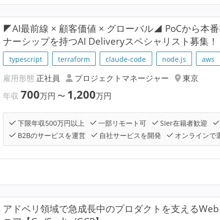
◤AI最前線 × 顧客価値 × グローバル◢ PoCか
ナーシップを持つAI Deliveryスペシャリスト募集
typescript
terraform
claude-code
node.js
aws
雇用形態
正社員
プロジェクトマネージャー
東京
700
1,200
年収
万円
〜
万円
下限年収500万円以上
一部リモート可
SIer在籍者歓迎
B2Bのサービスを運営
自社サービスを開発
オンラインで
アドベリ領域で急成長中のプロダクトを支えるWe