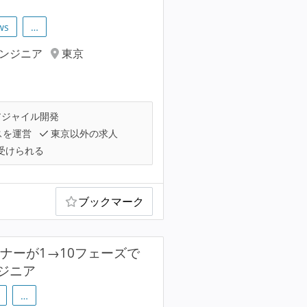
ws
…
エンジニア
東京
ジャイル開発
スを運営
東京以外の求人
受けられる
ブックマーク
ナーが1→10フェーズで
ジニア
…