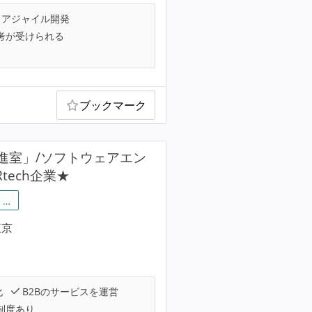
アジャイル開発
考が受けられる
ブックマーク
推進室」/ソフトウェアエン
tech企業★
…
東京
化
B2Bのサービスを運営
制度あり