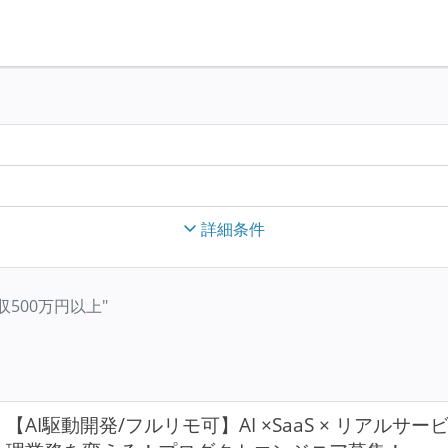
詳細条件
限年収500万円以上"
【AI駆動開発/フルリモ可】AI ×SaaS × リアル