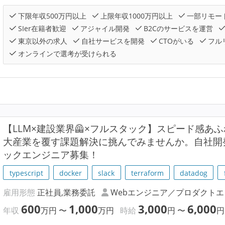
下限年収500万円以上
上限年収1000万円以上
一部リモー
SIer在籍者歓迎
アジャイル開発
B2Cのサービスを運営
東京以外の求人
自社サービスを開発
CTOがいる
フル
オンラインで選考が受けられる
【LLM×建設業界🦺×フルスタック】スピード感あ
大産業を覆す課題解決に挑んでみませんか。自社開
ックエンジニア募集！
typescript
docker
slack
terraform
datadog
雇用形態
正社員,業務委託
Webエンジニア／プロダクト
600
1,000
3,000
6,000
年収
万円
〜
万円
時給
円
〜
円