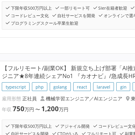
下限年収500万円以上
一部リモート可
SIer在籍者歓迎
コードレビュー文化
自社サービスを開発
オンラインで選
プログラミングスクール卒業生歓迎
【フルリモート/副業OK】 新規立ち上げ部署「AI
ジニア★8年連続シェアNo1 『カオナビ』/急成長HR
typescript
php
golang
react
laravel
gin
雇用形態
正社員
機械学習エンジニア／AIエンジニア
750
1,200
年収
万円
〜
万円
下限年収500万円以上
アジャイル開発
コードレビュー文
自社サービスを開発
CTOがいる
フルリモート可
副業