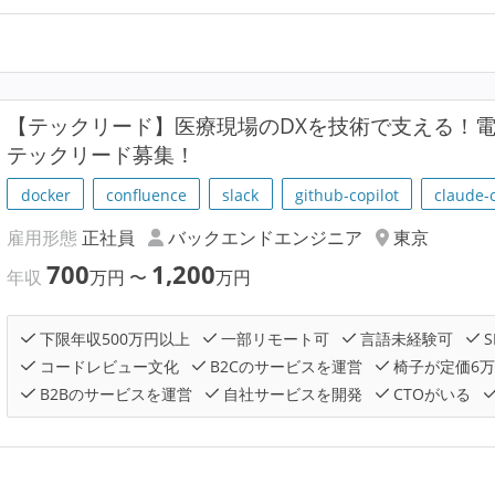
【テックリード】医療現場のDXを技術で支える！電
テックリード募集！
docker
confluence
slack
github-copilot
claude-
雇用形態
正社員
バックエンドエンジニア
東京
700
1,200
年収
万円
〜
万円
下限年収500万円以上
一部リモート可
言語未経験可
S
コードレビュー文化
B2Cのサービスを運営
椅子が定価6
B2Bのサービスを運営
自社サービスを開発
CTOがいる