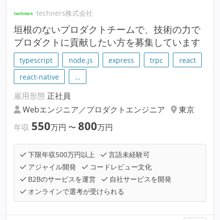
techners株式会社
垣根のないプロダクトチームで、技術の力で
プロダクトに貢献したい方を募集しています
typescript
node.js
express
trpc
react
react-native
…
雇用形態
正社員
Webエンジニア／プロダクトエンジニア
東京
550
800
年収
万円
〜
万円
下限年収500万円以上
言語未経験可
アジャイル開発
コードレビュー文化
B2Bのサービスを運営
自社サービスを開発
オンラインで選考が受けられる