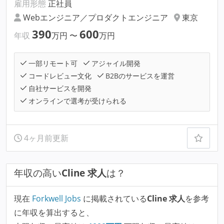
雇用形態
正社員
Webエンジニア／プロダクトエンジニア
東京
390
600
年収
万円
〜
万円
一部リモート可
アジャイル開発
コードレビュー文化
B2Bのサービスを運営
自社サービスを開発
オンラインで選考が受けられる
4ヶ月前更新
年収の高い
Cline 求人
は？
現在
Forkwell Jobs
に掲載されている
Cline 求人
を参考
に年収を算出すると、