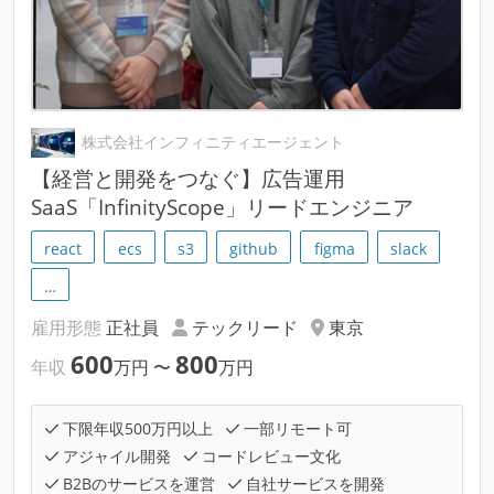
株式会社インフィニティエージェント
【経営と開発をつなぐ】広告運用
SaaS「InfinityScope」リードエンジニア
react
ecs
s3
github
figma
slack
…
雇用形態
正社員
テックリード
東京
600
800
年収
万円
〜
万円
下限年収500万円以上
一部リモート可
アジャイル開発
コードレビュー文化
B2Bのサービスを運営
自社サービスを開発