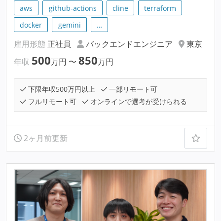
aws
github-actions
cline
terraform
docker
gemini
…
雇用形態
正社員
バックエンドエンジニア
東京
500
850
年収
万円
〜
万円
下限年収500万円以上
一部リモート可
フルリモート可
オンラインで選考が受けられる
2ヶ月前更新