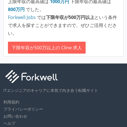
上限年収の最高値は
1000
万円
下限年収の最高値は
800
万円
でした。
Forkwell Jobs
では
下限年収が500万円以上
という条件
で求人を探すことができますので、ぜひご活用くださ
い。
下限年収が500万以上の Cline 求人
ITエンジニアのキャリアに本気で向き合う転職サイト
利用規約
プライバシーポリシー
お問い合わせ
ヘルプ