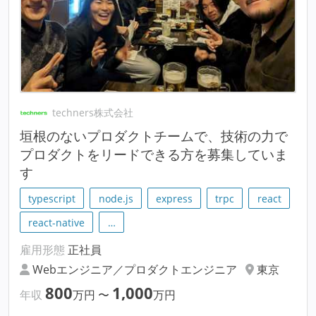
techners株式会社
垣根のないプロダクトチームで、技術の力で
プロダクトをリードできる方を募集していま
す
typescript
node.js
express
trpc
react
react-native
…
雇用形態
正社員
Webエンジニア／プロダクトエンジニア
東京
800
1,000
年収
万円
〜
万円