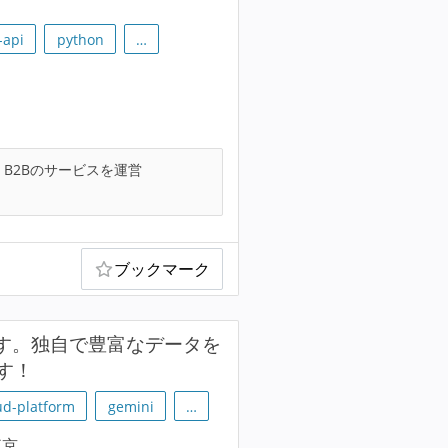
-api
python
…
B2Bのサービスを運営
ブックマーク
ます。独自で豊富なデータを
す！
ud-platform
gemini
…
東京