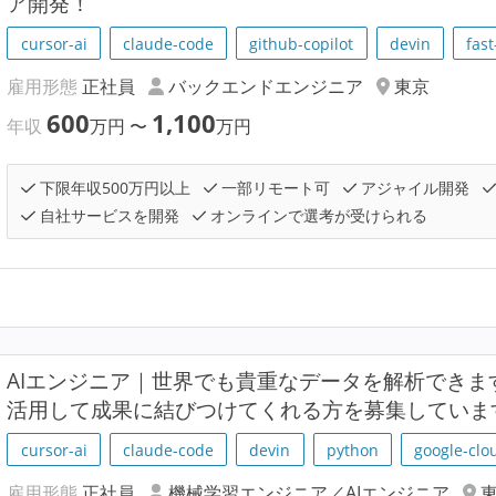
ア開発！
cursor-ai
claude-code
github-copilot
devin
fast
雇用形態
正社員
バックエンドエンジニア
東京
600
1,100
年収
万円
〜
万円
下限年収500万円以上
一部リモート可
アジャイル開発
自社サービスを開発
オンラインで選考が受けられる
AIエンジニア｜世界でも貴重なデータを解析でき
活用して成果に結びつけてくれる方を募集していま
cursor-ai
claude-code
devin
python
google-clo
雇用形態
正社員
機械学習エンジニア／AIエンジニア