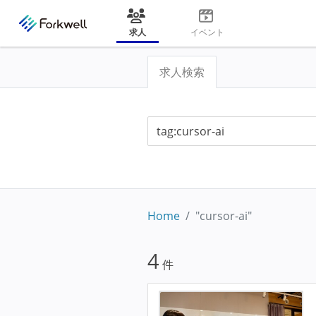
求人
イベント
求人検索
Home
"cursor-ai"
4
件