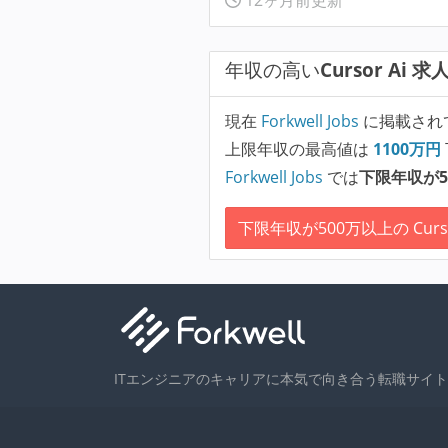
年収の高い
Cursor Ai 求
現在
Forkwell Jobs
に掲載され
上限年収の最高値は
1100
万円
Forkwell Jobs
では
下限年収が5
下限年収が500万以上の Curso
ITエンジニアのキャリアに本気で向き合う転職サイト