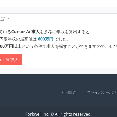
人
は？
ている
Cursor Ai 求人
を参考に年収を算出すると、
下限年収の最高値は
600
万円
でした。
00万円以上
という条件で求人を探すことができますので、ぜ
r Ai 求人
利用規約
プライバシーポリ
Forkwell Inc. © All rights reserved.