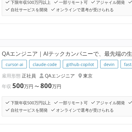
下限年収500万円以上
一部リモート可
アジャイル開発
自社サービスを開発
オンラインで選考が受けられる
QAエンジニア｜AIテックカンパニーで、最先端の生
cursor-ai
claude-code
github-copilot
devin
fast
雇用形態
正社員
QAエンジニア
東京
500
800
年収
万円
〜
万円
下限年収500万円以上
一部リモート可
アジャイル開発
自社サービスを開発
オンラインで選考が受けられる