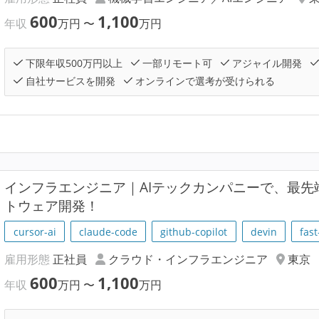
600
1,100
年収
万円
〜
万円
下限年収500万円以上
一部リモート可
アジャイル開発
自社サービスを開発
オンラインで選考が受けられる
インフラエンジニア｜AIテックカンパニーで、最先
トウェア開発！
cursor-ai
claude-code
github-copilot
devin
fast
雇用形態
正社員
クラウド・インフラエンジニア
東京
600
1,100
年収
万円
〜
万円