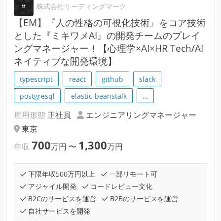
株式会社リーディングマーク
【EM】『人の性格の可視化技術』をコア技術
とした『ミキワメAI』の開発チームのプレイ
ングマネージャー！【心理学×AI×HR Tech/AI
ネイティブな開発環境】
typescript
react
github
slack
postgresql
elastic-beanstalk
…
雇用形態
正社員
エンジニアリングマネージャー
東京
700
1,300
年収
万円
〜
万円
下限年収500万円以上
一部リモート可
アジャイル開発
コードレビュー文化
B2Cのサービスを運営
B2Bのサービスを運営
自社サービスを開発