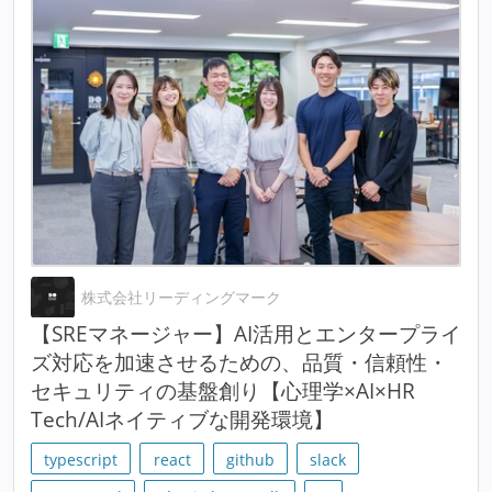
株式会社リーディングマーク
【SREマネージャー】AI活用とエンタープライ
ズ対応を加速させるための、品質・信頼性・
セキュリティの基盤創り【心理学×AI×HR
Tech/AIネイティブな開発環境】
typescript
react
github
slack