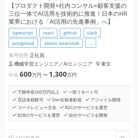
【プロダクト開発×社内コンサル×顧客支援の
三位一体でAI活用を技術的に推進！日本のHR
業界における「AI活用の先進事例」へ】
typescript
react
github
slack
postgresql
elastic-beanstalk
…
雇用形態
正社員
機械学習エンジニア／AIエンジニア
東京
600
1,300
年収
万円
〜
万円
下限年収500万円以上
一部リモート可
言語未経験可
SIer在籍者歓迎
アジャイル開発
コードレビュー文化
B2Cのサービスを運営
B2Bのサービスを運営
自社サービスを開発
23日前更新