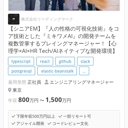
株式会社リーディングマーク
【シニアEM】『人の性格の可視化技術』をコ
ア技術とした『ミキワメAI』の開発チームを
複数管掌するプレイングマネージャー！【心
理学×AI×HR Tech/AIネイティブな開発環境】
typescript
react
github
slack
postgresql
elastic-beanstalk
…
雇用形態
正社員
エンジニアリングマネージャー
東京
800
1,500
年収
万円
〜
万円
下限年収500万円以上
一部リモート可
アジャイル開発
コードレビュー文化