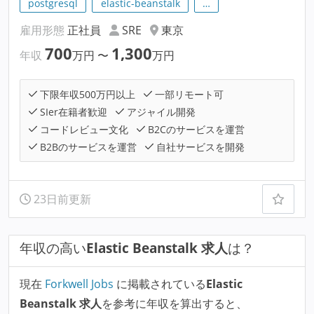
postgresql
elastic-beanstalk
…
雇用形態
正社員
SRE
東京
700
1,300
年収
万円
〜
万円
下限年収500万円以上
一部リモート可
SIer在籍者歓迎
アジャイル開発
コードレビュー文化
B2Cのサービスを運営
B2Bのサービスを運営
自社サービスを開発
23日前更新
年収の高い
Elastic Beanstalk 求人
は？
現在
Forkwell Jobs
に掲載されている
Elastic
Beanstalk 求人
を参考に年収を算出すると、