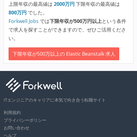
上限年収の最高値は
2000
万円
下限年収の最高値は
800
万円
でした。
Forkwell Jobs
では
下限年収が500万円以上
という条件
で求人を探すことができますので、ぜひご活用くださ
い。
下限年収が500万以上の Elastic Beanstalk 求人
ITエンジニアのキャリアに本気で向き合う転職サイト
利用規約
プライバシーポリシー
お問い合わせ
ヘルプ