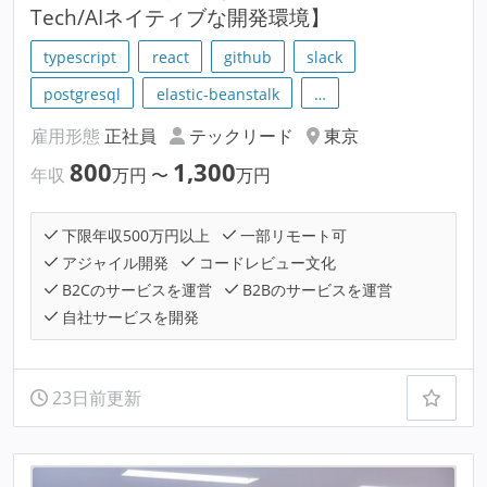
Tech/AIネイティブな開発環境】
typescript
react
github
slack
postgresql
elastic-beanstalk
…
雇用形態
正社員
テックリード
東京
800
1,300
年収
万円
〜
万円
下限年収500万円以上
一部リモート可
アジャイル開発
コードレビュー文化
B2Cのサービスを運営
B2Bのサービスを運営
自社サービスを開発
23日前更新