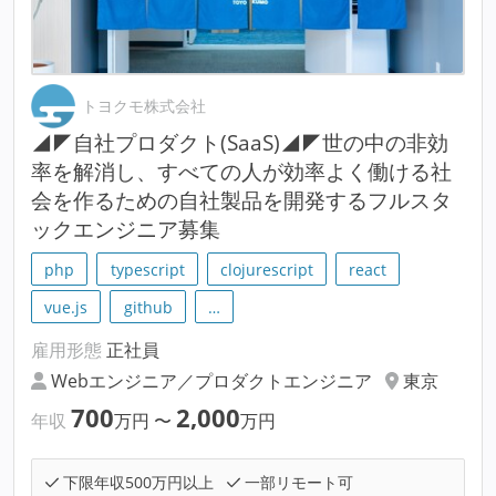
トヨクモ株式会社
◢◤自社プロダクト(SaaS)◢◤世の中の非効
率を解消し、すべての人が効率よく働ける社
会を作るための自社製品を開発するフルスタ
ックエンジニア募集
php
typescript
clojurescript
react
vue.js
github
…
雇用形態
正社員
Webエンジニア／プロダクトエンジニア
東京
700
2,000
年収
万円
〜
万円
下限年収500万円以上
一部リモート可