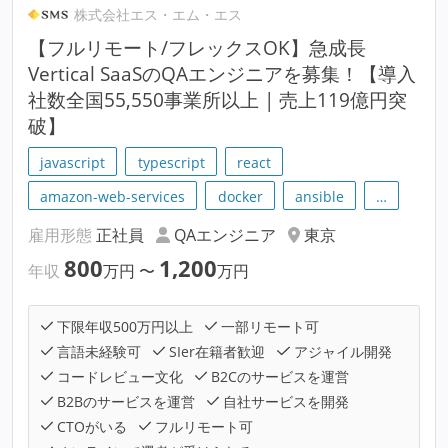
株式会社エス・エム・エス
【フルリモート/フレックスOK】急成長
Vertical SaaSのQAエンジニアを募集！【導入
社数全国55,550事業所以上 | 売上119億円突
破】
javascript
typescript
react
amazon-web-services
docker
ansible
…
雇用形態
正社員
QAエンジニア
東京
800
1,200
年収
万円
〜
万円
下限年収500万円以上
一部リモート可
言語未経験可
SIer在籍者歓迎
アジャイル開発
コードレビュー文化
B2Cのサービスを運営
B2Bのサービスを運営
自社サービスを開発
CTOがいる
フルリモート可