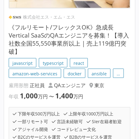
株式会社エス・エム・エス
《フルリモート/フレックスOK》急成長
Vertical SaaSのQAエンジニアを募集！【導入
社数全国55,550事業所以上 | 売上119億円突
破】
javascript
typescript
react
amazon-web-services
docker
ansible
…
雇用形態
正社員
QAエンジニア
東京
1,000
1,400
年収
万円
〜
万円
下限年収500万円以上
上限年収1000万円以上
一部リモート可
言語未経験可
SIer在籍者歓迎
アジャイル開発
コードレビュー文化
B2Cのサービスを運営
B2Bのサービスを運営