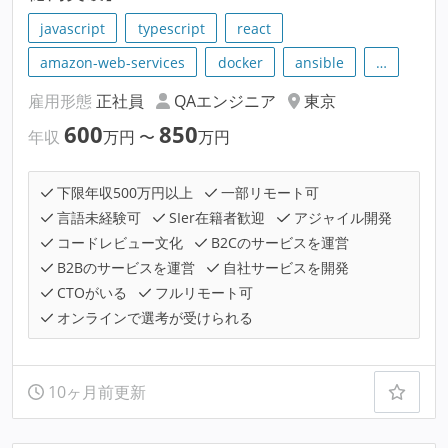
javascript
typescript
react
amazon-web-services
docker
ansible
…
雇用形態
正社員
QAエンジニア
東京
600
850
年収
万円
〜
万円
下限年収500万円以上
一部リモート可
言語未経験可
SIer在籍者歓迎
アジャイル開発
コードレビュー文化
B2Cのサービスを運営
B2Bのサービスを運営
自社サービスを開発
CTOがいる
フルリモート可
オンラインで選考が受けられる
10ヶ月前更新