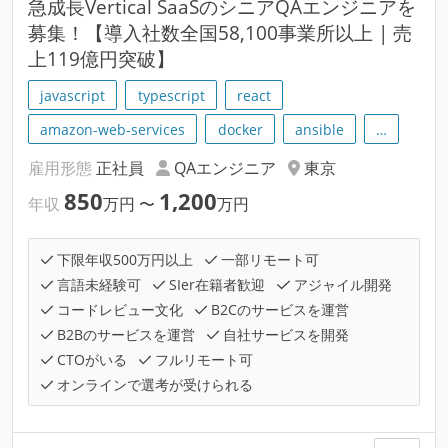
急成長Vertical SaaSのシニアQAエンジニアを
募集！【導入社数全国58,100事業所以上 | 売
上119億円突破】
javascript
typescript
react
amazon-web-services
docker
ansible
…
雇用形態
正社員
QAエンジニア
東京
850
1,200
年収
万円
〜
万円
下限年収500万円以上
一部リモート可
言語未経験可
SIer在籍者歓迎
アジャイル開発
コードレビュー文化
B2Cのサービスを運営
B2Bのサービスを運営
自社サービスを開発
CTOがいる
フルリモート可
オンラインで選考が受けられる