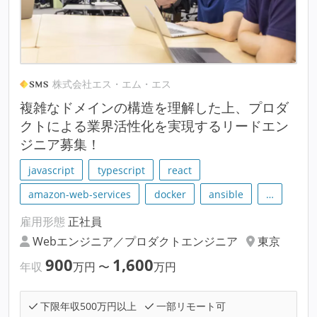
株式会社エス・エム・エス
複雑なドメインの構造を理解した上、プロダ
クトによる業界活性化を実現するリードエン
ジニア募集！
javascript
typescript
react
amazon-web-services
docker
ansible
…
雇用形態
正社員
Webエンジニア／プロダクトエンジニア
東京
900
1,600
年収
万円
〜
万円
下限年収500万円以上
一部リモート可