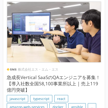
株式会社エス・エム・エス
急成長Vertical SaaSのQAエンジニアを募集！
【導入社数全国58,100事業所以上 | 売上119
億円突破】
javascript
typescript
react
amazon-web-services
docker
ansible
…