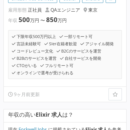
雇用形態
正社員
QAエンジニア
東京
500
850
年収
万円
〜
万円
下限年収500万円以上
一部リモート可
言語未経験可
SIer在籍者歓迎
アジャイル開発
コードレビュー文化
B2Cのサービスを運営
B2Bのサービスを運営
自社サービスを開発
CTOがいる
フルリモート可
オンラインで選考が受けられる
9ヶ月前更新
年収の高い
Elixir 求人
は？
現在
Forkwell Jobs
に掲載されている
Elixir 求人
を参考