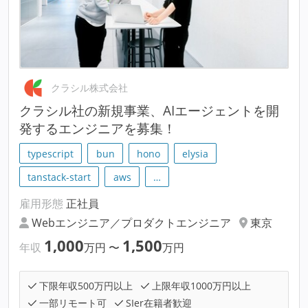
クラシル株式会社
クラシル社の新規事業、AIエージェントを開
発するエンジニアを募集！
typescript
bun
hono
elysia
tanstack-start
aws
…
雇用形態
正社員
Webエンジニア／プロダクトエンジニア
東京
1,000
1,500
年収
万円
〜
万円
下限年収500万円以上
上限年収1000万円以上
一部リモート可
SIer在籍者歓迎