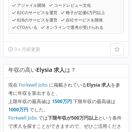
アジャイル開発
コードレビュー文化
B2Cのサービスを運営
椅子が定価6万円以上
B2Bのサービスを運営
自社サービスを開発
CTOがいる
オンラインで選考が受けられる
3ヶ月前更新
年収の高い
Elysia 求人
は？
現在
Forkwell Jobs
に掲載されている
Elysia 求人
を参
考に年収を算出すると、
上限年収の最高値は
1500
万円
下限年収の最高値は
1000
万円
でした。
Forkwell Jobs
では
下限年収が500万円以上
という条件
で求人を探すことができますので、ぜひご活用くださ