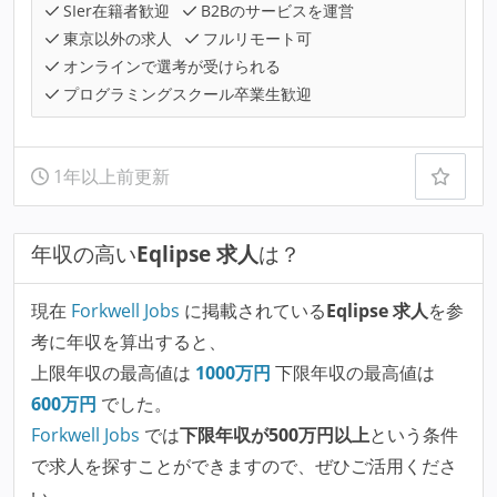
SIer在籍者歓迎
B2Bのサービスを運営
東京以外の求人
フルリモート可
オンラインで選考が受けられる
プログラミングスクール卒業生歓迎
1年以上前更新
年収の高い
Eqlipse 求人
は？
現在
Forkwell Jobs
に掲載されている
Eqlipse 求人
を参
考に年収を算出すると、
上限年収の最高値は
1000
万円
下限年収の最高値は
600
万円
でした。
Forkwell Jobs
では
下限年収が500万円以上
という条件
で求人を探すことができますので、ぜひご活用くださ
い。