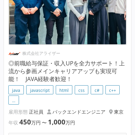
株式会社アライザー
◎前職給与保証・収入UPを全力サポート！上
流から参画メインキャリアアップも実現可
能！ JAVA経験者歓迎！
java
javascript
html
css
c#
c++
…
雇用形態
正社員
バックエンドエンジニア
東京
450
1,000
年収
万円
〜
万円