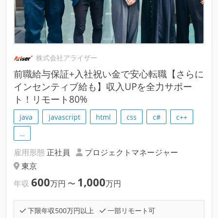
株式会社アライザー
前職給与保証+入社祝い金で安心転職【さらに
インセンティブ給も】収入UPを全力サポー
ト！リモート80%
java
javascript
html
css
c#
c++
…
雇用形態
正社員
プロジェクトマネージャー
東京
600
1,000
年収
万円
〜
万円
下限年収500万円以上
一部リモート可