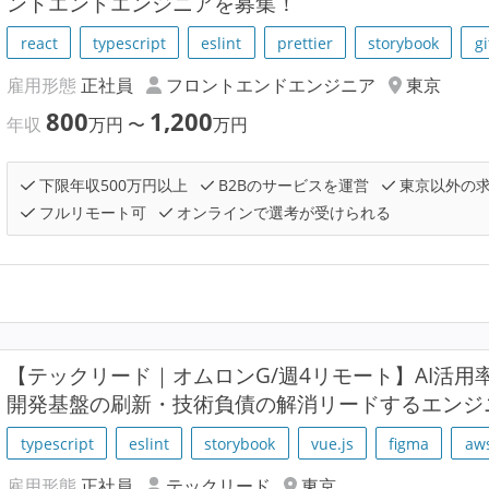
ントエンドエンジニアを募集！
react
typescript
eslint
prettier
storybook
gi
雇用形態
正社員
フロントエンドエンジニア
東京
800
1,200
年収
万円
〜
万円
下限年収500万円以上
B2Bのサービスを運営
東京以外の
フルリモート可
オンラインで選考が受けられる
【テックリード｜オムロンG/週4リモート】AI活用率
開発基盤の刷新・技術負債の解消リードするエンジ
typescript
eslint
storybook
vue.js
figma
aw
雇用形態
正社員
テックリード
東京