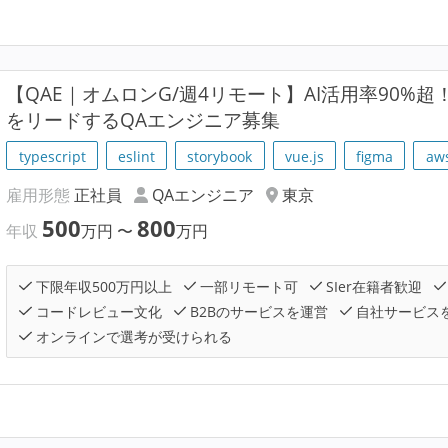
【QAE｜オムロンG/週4リモート】AI活用率90%超
をリードするQAエンジニア募集
typescript
eslint
storybook
vue.js
figma
aw
雇用形態
正社員
QAエンジニア
東京
500
800
年収
万円
〜
万円
下限年収500万円以上
一部リモート可
SIer在籍者歓迎
コードレビュー文化
B2Bのサービスを運営
自社サービス
オンラインで選考が受けられる