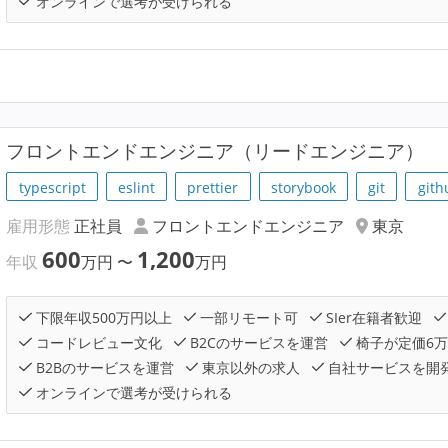
オンラインで選考が受けられる
フロントエンドエンジニア（リードエンジニア）
typescript
eslint
prettier
storybook
git
gith
雇用形態
正社員
フロントエンドエンジニア
東京
600
1,200
年収
万円
〜
万円
下限年収500万円以上
一部リモート可
SIer在籍者歓迎
コードレビュー文化
B2Cのサービスを運営
椅子が定価6
B2Bのサービスを運営
東京以外の求人
自社サービスを開
オンラインで選考が受けられる