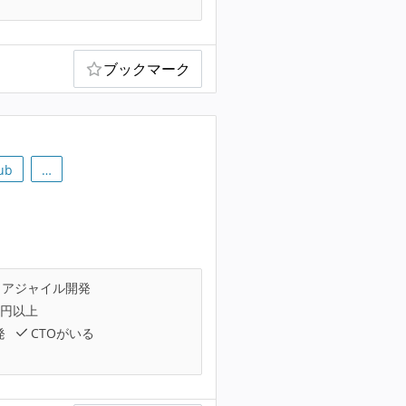
ブックマーク
ub
…
アジャイル開発
万円以上
発
CTOがいる