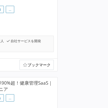
t
…
求人
自社サービスを開発
ブックマーク
90%超！健康管理SaaS｜
ニア
s
…