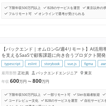
下限年収500万円以上
B2Bのサービスを運営
東京以外の
フルリモート可
オンラインで選考が受けられる
【バックエンド｜オムロンG/週4リモート】AI活用
を支えるSaaSで顧客課題に向き合うプロダクト開発
typescript
eslint
storybook
vue.js
figma
aw
雇用形態
正社員
バックエンドエンジニア
東京
600
800
年収
万円
〜
万円
下限年収500万円以上
一部リモート可
SIer在籍者歓迎
コードレビュー文化
B2Bのサービスを運営
自社サービス