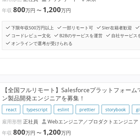
800
1,200
年収
万円
〜
万円
下限年収500万円以上
一部リモート可
SIer在籍者歓迎
コードレビュー文化
B2Bのサービスを運営
自社サービス
オンラインで選考が受けられる
【全国フルリモート】Salesforceプラットフォ
ン製品開発エンジニアを募集！
react
typescript
eslint
prettier
storybook
gi
雇用形態
正社員
Webエンジニア／プロダクトエンジニア
800
1,200
年収
万円
〜
万円