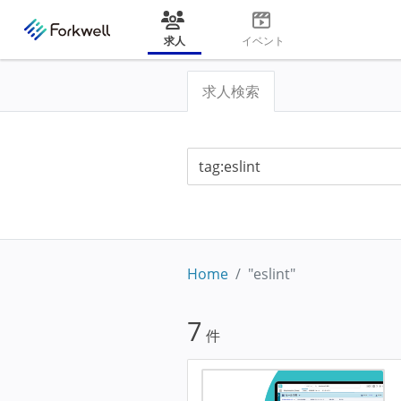
求人
イベント
求人検索
Home
"eslint"
7
件