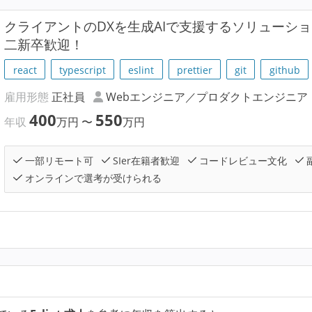
クライアントのDXを生成AIで支援するソリューシ
二新卒歓迎！
react
typescript
eslint
prettier
git
github
雇用形態
正社員
Webエンジニア／プロダクトエンジニア
400
550
年収
万円
〜
万円
一部リモート可
SIer在籍者歓迎
コードレビュー文化
オンラインで選考が受けられる
？