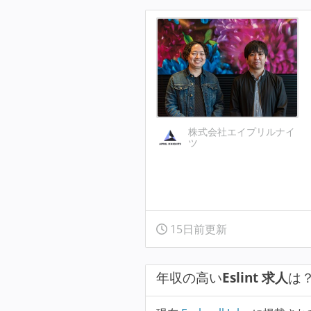
株式会社エイプリルナイ
ツ
15日前更新
年収の高い
Eslint 求人
は