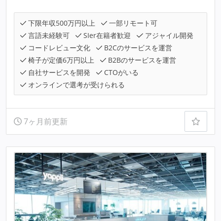
下限年収500万円以上
一部リモート可
言語未経験可
SIer在籍者歓迎
アジャイル開発
コードレビュー文化
B2Cのサービスを運営
椅子が定価6万円以上
B2Bのサービスを運営
自社サービスを開発
CTOがいる
オンラインで選考が受けられる
7ヶ月前更新