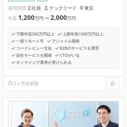
雇用形態
正社員
テックリード
東京
1,200
2,000
年収
万円
〜
万円
下限年収500万円以上
上限年収1000万円以上
一部リモート可
アジャイル開発
コードレビュー文化
B2Bのサービスを運営
自社サービスを開発
CTOがいる
オンラインで選考が受けられる
3ヶ月前更新