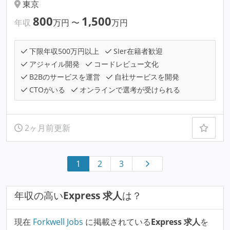
東京
800
1,500
年収
万円
〜
万円
下限年収500万円以上
SIer在籍者歓迎
アジャイル開発
コードレビュー文化
B2Bのサービスを運営
自社サービスを開発
CTOがいる
オンラインで選考が受けられる
2ヶ月前更新
1
2
3
年収の高い
Express 求人
は？
現在
Forkwell Jobs
に掲載されている
Express 求人
を