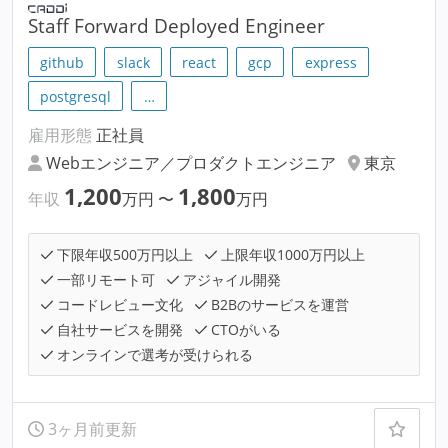
Staff Forward Deployed Engineer
github
slack
react
gcp
express
postgresql
…
雇用形態
正社員
Webエンジニア／プロダクトエンジニア
東京
1,200
1,800
年収
万円
〜
万円
下限年収500万円以上
上限年収1000万円以上
一部リモート可
アジャイル開発
コードレビュー文化
B2Bのサービスを運営
自社サービスを開発
CTOがいる
オンラインで選考が受けられる
3ヶ月前更新