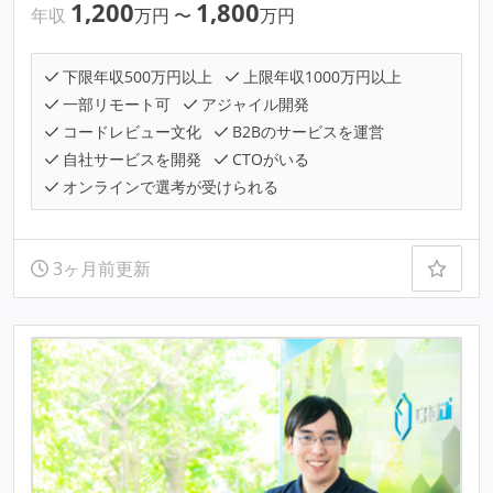
1,200
1,800
年収
万円
〜
万円
下限年収500万円以上
上限年収1000万円以上
一部リモート可
アジャイル開発
コードレビュー文化
B2Bのサービスを運営
自社サービスを開発
CTOがいる
オンラインで選考が受けられる
3ヶ月前更新