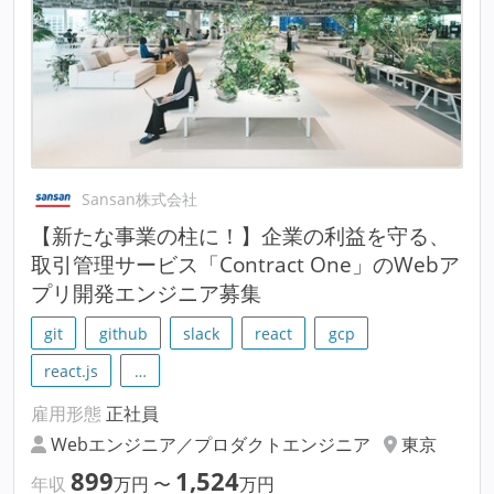
Sansan株式会社
【新たな事業の柱に！】企業の利益を守る、
取引管理サービス「Contract One」のWebア
プリ開発エンジニア募集
git
github
slack
react
gcp
react.js
…
雇用形態
正社員
Webエンジニア／プロダクトエンジニア
東京
899
1,524
年収
万円
〜
万円