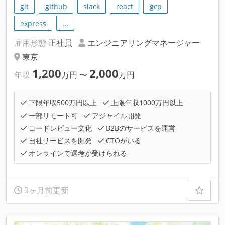
git
github
slack
react
gcp
express
…
雇用形態
正社員
エンジニアリングマネージャー
東京
1,200
2,000
年収
万円
〜
万円
下限年収500万円以上
上限年収1000万円以上
一部リモート可
アジャイル開発
コードレビュー文化
B2Bのサービスを運営
自社サービスを開発
CTOがいる
オンラインで選考が受けられる
3ヶ月前更新