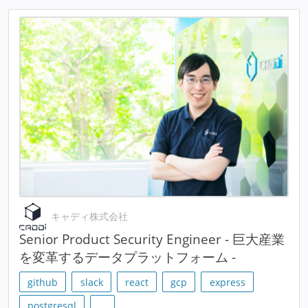
キャディ株式会社
Senior Product Security Engineer - 巨大産業
を変革するデータプラットフォーム -
github
slack
react
gcp
express
postgresql
…