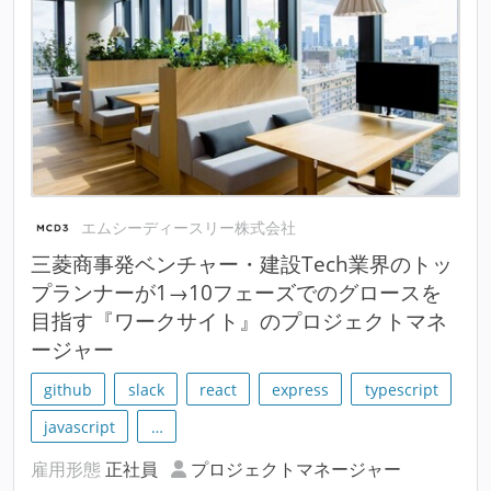
エムシーディースリー株式会社
三菱商事発ベンチャー・建設Tech業界のトッ
プランナーが1→10フェーズでのグロースを
目指す『ワークサイト』のプロジェクトマネ
ージャー
github
slack
react
express
typescript
javascript
…
雇用形態
正社員
プロジェクトマネージャー