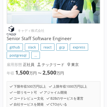
キャディ株式会社
Senior Staff Software Engineer
github
slack
react
gcp
express
postgresql
…
雇用形態
正社員
テックリード
東京
1,500
2,500
年収
万円
〜
万円
下限年収500万円以上
上限年収1000万円以上
一部リモート可
アジャイル開発
コードレビュー文化
B2Bのサービスを運営
自社サービスを開発
CTOがいる