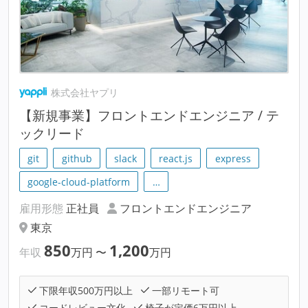
株式会社ヤプリ
【新規事業】フロントエンドエンジニア / テ
ックリード
git
github
slack
react.js
express
google-cloud-platform
…
雇用形態
正社員
フロントエンドエンジニア
東京
850
1,200
年収
万円
〜
万円
下限年収500万円以上
一部リモート可
コードレビュー文化
椅子が定価6万円以上