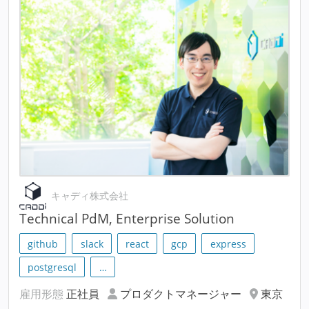
キャディ株式会社
Technical PdM, Enterprise Solution
github
slack
react
gcp
express
postgresql
…
雇用形態
正社員
プロダクトマネージャー
東京