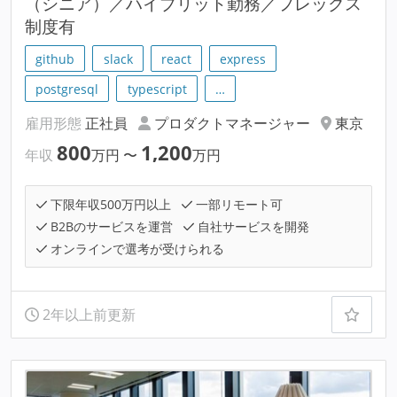
（シニア）／ハイブリット勤務／フレックス
制度有
github
slack
react
express
postgresql
typescript
…
雇用形態
正社員
プロダクトマネージャー
東京
800
1,200
年収
万円
〜
万円
下限年収500万円以上
一部リモート可
B2Bのサービスを運営
自社サービスを開発
オンラインで選考が受けられる
2年以上前更新