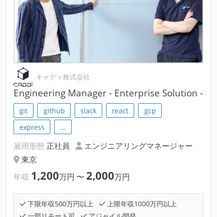
キャディ株式会社
Engineering Manager - Enterprise Solution -
git
github
slack
react
gcp
express
…
雇用形態
正社員
エンジニアリングマネージャー
東京
1,200
2,000
年収
万円
〜
万円
下限年収500万円以上
上限年収1000万円以上
一部リモート可
アジャイル開発