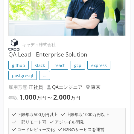
キャディ株式会社
QA Lead - Enterprise Solution -
github
slack
react
gcp
express
postgresql
…
雇用形態
正社員
QAエンジニア
東京
1,000
2,000
年収
万円
〜
万円
下限年収500万円以上
上限年収1000万円以上
一部リモート可
アジャイル開発
コードレビュー文化
B2Bのサービスを運営