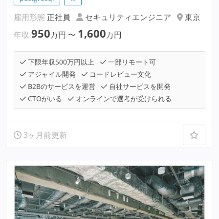
雇用形態
正社員
セキュリティエンジニア
東京
950
1,600
年収
万円
〜
万円
下限年収500万円以上
一部リモート可
アジャイル開発
コードレビュー文化
B2Bのサービスを運営
自社サービスを開発
CTOがいる
オンラインで選考が受けられる
3ヶ月前更新