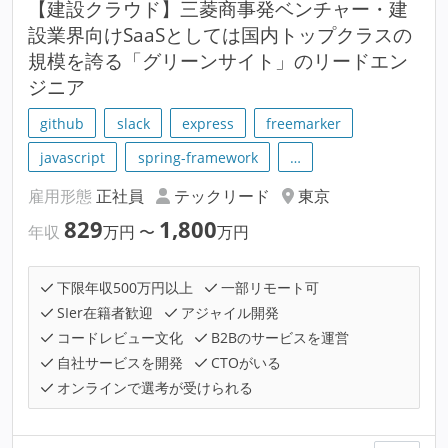
【建設クラウド】三菱商事発ベンチャー・建
設業界向けSaaSとしては国内トップクラスの
規模を誇る「グリーンサイト」のリードエン
ジニア
github
slack
express
freemarker
javascript
spring-framework
…
雇用形態
正社員
テックリード
東京
829
1,800
年収
万円
〜
万円
下限年収500万円以上
一部リモート可
SIer在籍者歓迎
アジャイル開発
コードレビュー文化
B2Bのサービスを運営
自社サービスを開発
CTOがいる
オンラインで選考が受けられる