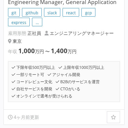
Engineering Manager, General Application
git
github
slack
react
gcp
express
…
雇用形態
正社員
エンジニアリングマネージャー
東京
1,000
1,400
年収
万円
〜
万円
下限年収500万円以上
上限年収1000万円以上
一部リモート可
アジャイル開発
コードレビュー文化
B2Bのサービスを運営
自社サービスを開発
CTOがいる
オンラインで選考が受けられる
4ヶ月前更新