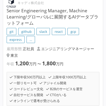
キャディ株式会社
Senior Engineering Manager, Machine
Learning/グローバルに展開するAIデータプラ
ットフォーム
git
github
slack
react
gcp
express
…
雇用形態
正社員
エンジニアリングマネージャー
東京
1,200
1,800
年収
万円
〜
万円
下限年収500万円以上
上限年収1000万円以上
一部リモート可
アジャイル開発
コードレビュー文化
B2Bのサービスを運営
自社サービスを開発
CTOがいる
オンラインで選考が受けられる