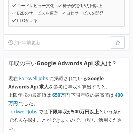
コードレビュー文化
椅子が定価6万円以上
B2Bのサービスを運営
自社サービスを開発
CTOがいる
約2年前更新
年収の高い
Google Adwords Api 求人
は？
現在
Forkwell Jobs
に掲載されている
Google
Adwords Api 求人
を参考に年収を算出すると、
上限年収の最高値は
650
万円
下限年収の最高値は
400
万円
でした。
Forkwell Jobs
では
下限年収が500万円以上
という条件
で求人を探すことができますので、ぜひご活用くださ
い。