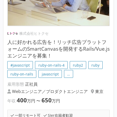
株式会社ヒトクセ
人に好かれる広告を！リッチ広告プラットフ
ォームのSmartCanvasを開発するRails/Vue.js
エンジニアを募集！
#javascript
ruby-on-rails-4
ruby2
ruby
ruby-on-rails
javascript
…
雇用形態
正社員
Webエンジニア／プロダクトエンジニア
東京
400
650
年収
万円
〜
万円
一部リモート可
SIer在籍者歓迎