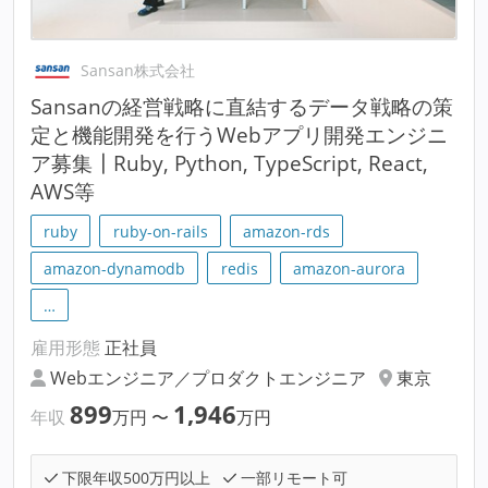
Sansan株式会社
Sansanの経営戦略に直結するデータ戦略の策
定と機能開発を行うWebアプリ開発エンジニ
ア募集┃Ruby, Python, TypeScript, React,
AWS等
ruby
ruby-on-rails
amazon-rds
amazon-dynamodb
redis
amazon-aurora
…
雇用形態
正社員
Webエンジニア／プロダクトエンジニア
東京
899
1,946
年収
万円
〜
万円
下限年収500万円以上
一部リモート可