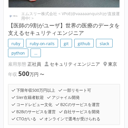
エムスリー株式会社 < VPoE(@vaaaaanquish)が直接運
用中! >
【医師の9割がユーザ】世界の医療のデータを
支えるセキュリティエンジニア
ruby
ruby-on-rails
git
github
slack
python
…
雇用形態
正社員
セキュリティエンジニア
東京
500
年収
万円
〜
下限年収500万円以上
一部リモート可
SIer在籍者歓迎
アジャイル開発
コードレビュー文化
B2Cのサービスを運営
B2Bのサービスを運営
自社サービスを開発
CTOがいる
オンラインで選考が受けられる