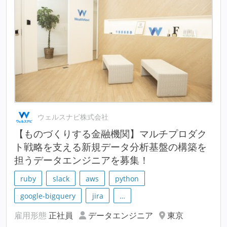
ウェルスナビ株式会社
【ものづくりする金融機関】マルチプロダク
ト戦略を支える新規データ分析基盤の構築を
担うデータエンジニアを募集！
ruby
slack
aws
python
google-bigquery
jira
…
雇用形態
正社員
データエンジニア
東京