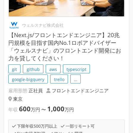
ウェルスナビ株式会社
【Next.js/フロントエンドエンジニア】20兆
円規模を目指す国内No.1ロボアドバイザー
「ウェルスナビ」のフロントエンド開発にお
力を貸してください！
git
github
aws
typescript
google-bigquery
trello
…
雇用形態
正社員
フロントエンドエンジニア
東京
600
1,000
年収
万円
〜
万円
下限年収500万円以上
一部リモート可