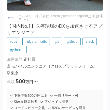
エムスリー株式会社 < VPoE(@vaaaaanquish)が直接運
用中! >
【国内No.1】医療現場のDXを加速させるアプ
リエンジニア
ruby
ruby-on-rails
git
github
slack
python
…
雇用形態
正社員
モバイルエンジニア（クロスプラットフォーム）
東京
500
年収
万円
〜
下限年収500万円以上
一部リモート可
SIer在籍者歓迎
アジャイル開発
コードレビュー文化
B2Cのサービスを運営