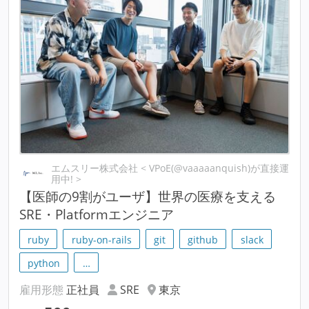
エムスリー株式会社 < VPoE(@vaaaaanquish)が直接運
用中! >
【医師の9割がユーザ】世界の医療を支える
SRE・Platformエンジニア
ruby
ruby-on-rails
git
github
slack
python
…
雇用形態
正社員
SRE
東京