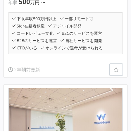
500
年収
万円
〜
下限年収500万円以上
一部リモート可
SIer在籍者歓迎
アジャイル開発
コードレビュー文化
B2Cのサービスを運営
B2Bのサービスを運営
自社サービスを開発
CTOがいる
オンラインで選考が受けられる
2年弱前更新