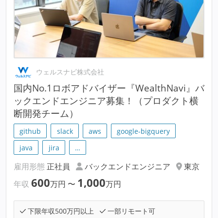
ウェルスナビ株式会社
国内No.1ロボアドバイザー『WealthNavi』バ
ックエンドエンジニア募集！（プロダクト横
断開発チーム）
github
slack
aws
google-bigquery
java
jira
…
雇用形態
正社員
バックエンドエンジニア
東京
600
1,000
年収
万円
〜
万円
下限年収500万円以上
一部リモート可