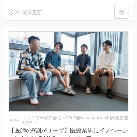
2年弱前更新
エムスリー株式会社 < VPoE(@vaaaaanquish)が直接運
用中! >
【医師の9割がユーザ】医療業界にイノベーシ