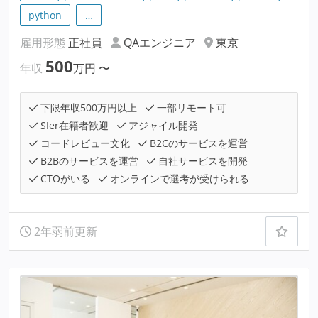
python
…
雇用形態
正社員
QAエンジニア
東京
500
年収
万円
〜
下限年収500万円以上
一部リモート可
SIer在籍者歓迎
アジャイル開発
コードレビュー文化
B2Cのサービスを運営
B2Bのサービスを運営
自社サービスを開発
CTOがいる
オンラインで選考が受けられる
2年弱前更新