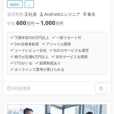
kotlin
…
雇用形態
正社員
Androidエンジニア
東京
600
1,000
年収
万円
〜
万円
下限年収500万円以上
一部リモート可
SIer在籍者歓迎
アジャイル開発
コードレビュー文化
B2Cのサービスを運営
椅子が定価6万円以上
自社サービスを開発
CTOがいる
副業制度あり
オンラインで選考が受けられる
8日前更新