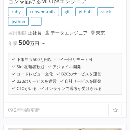
ョンを届けるMLOpsエンジニア
ruby
ruby-on-rails
git
github
slack
python
…
雇用形態
正社員
データエンジニア
東京
500
年収
万円
〜
下限年収500万円以上
一部リモート可
SIer在籍者歓迎
アジャイル開発
コードレビュー文化
B2Cのサービスを運営
B2Bのサービスを運営
自社サービスを開発
CTOがいる
オンラインで選考が受けられる
2年弱前更新