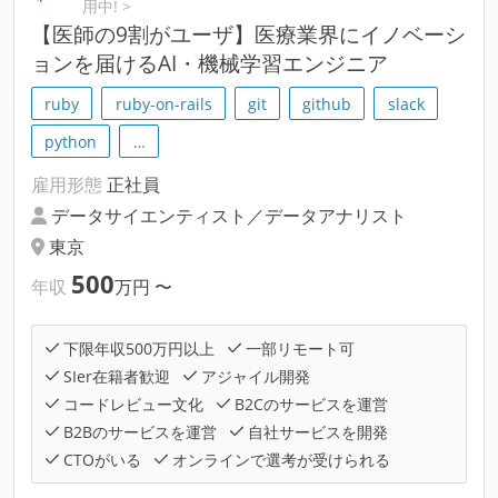
用中! >
【医師の9割がユーザ】医療業界にイノベーシ
ョンを届けるAI・機械学習エンジニア
ruby
ruby-on-rails
git
github
slack
python
…
雇用形態
正社員
データサイエンティスト／データアナリスト
東京
500
年収
万円
〜
下限年収500万円以上
一部リモート可
SIer在籍者歓迎
アジャイル開発
コードレビュー文化
B2Cのサービスを運営
B2Bのサービスを運営
自社サービスを開発
CTOがいる
オンラインで選考が受けられる