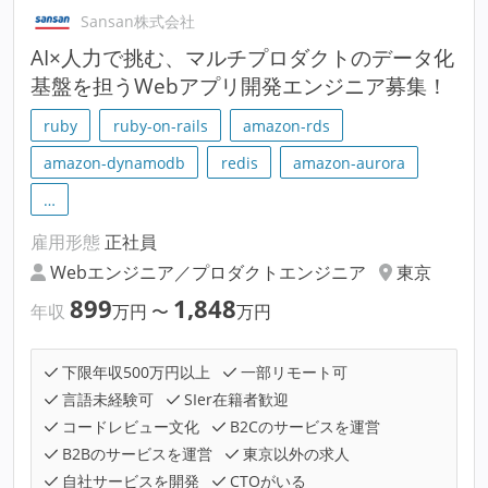
Sansan株式会社
AI×人力で挑む、マルチプロダクトのデータ化
基盤を担うWebアプリ開発エンジニア募集！
ruby
ruby-on-rails
amazon-rds
amazon-dynamodb
redis
amazon-aurora
…
雇用形態
正社員
Webエンジニア／プロダクトエンジニア
東京
899
1,848
年収
万円
〜
万円
下限年収500万円以上
一部リモート可
言語未経験可
SIer在籍者歓迎
コードレビュー文化
B2Cのサービスを運営
B2Bのサービスを運営
東京以外の求人
自社サービスを開発
CTOがいる