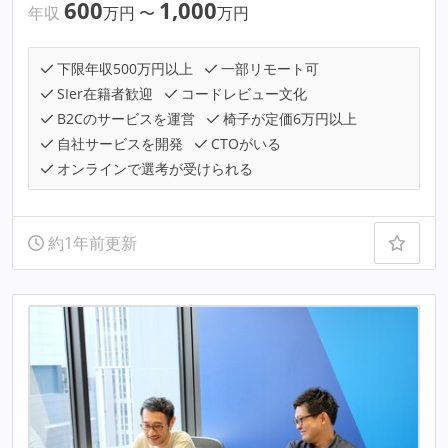
600
1,000
年収
万円
〜
万円
下限年収500万円以上
一部リモート可
SIer在籍者歓迎
コードレビュー文化
B2Cのサービスを運営
椅子が定価6万円以上
自社サービスを開発
CTOがいる
オンラインで選考が受けられる
約1年前更新