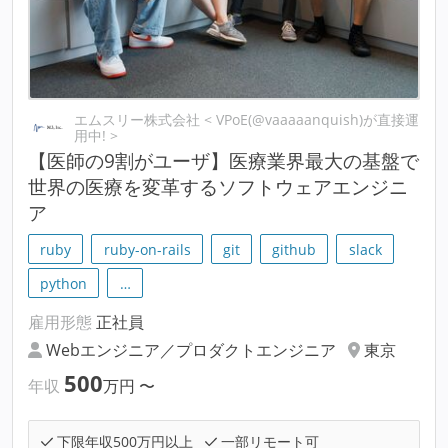
エムスリー株式会社 < VPoE(@vaaaaanquish)が直接運
用中! >
【医師の9割がユーザ】医療業界最大の基盤で
世界の医療を変革するソフトウェアエンジニ
ア
ruby
ruby-on-rails
git
github
slack
python
…
雇用形態
正社員
Webエンジニア／プロダクトエンジニア
東京
500
年収
万円
〜
下限年収500万円以上
一部リモート可