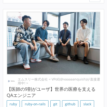
エムスリー株式会社 < VPoE(@vaaaaanquish)が直接運
用中! >
【医師の9割がユーザ】世界の医療を支える
QAエンジニア
ruby
ruby-on-rails
git
github
slack