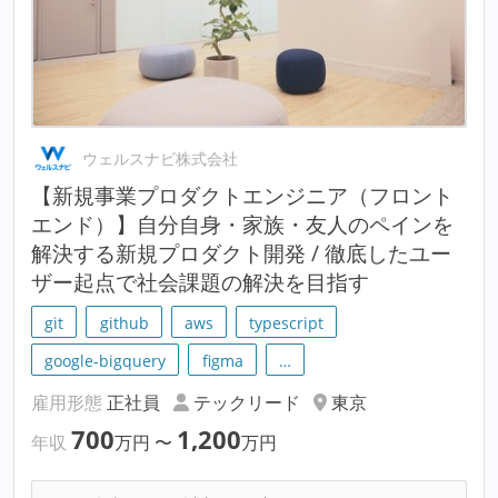
ウェルスナビ株式会社
【新規事業プロダクトエンジニア（フロント
エンド）】自分自身・家族・友人のペインを
解決する新規プロダクト開発 / 徹底したユー
ザー起点で社会課題の解決を目指す
git
github
aws
typescript
google-bigquery
figma
…
雇用形態
正社員
テックリード
東京
700
1,200
年収
万円
〜
万円