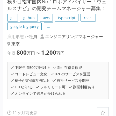
模を目指す国内No.1ロボアドバイザー『ウェ
ルスナビ』の開発チームマネージャー募集！
git
github
aws
typescript
react
google-bigquery
…
雇用形態
正社員
エンジニアリングマネージャー
東京
800
1,200
年収
万円
〜
万円
下限年収500万円以上
SIer在籍者歓迎
コードレビュー文化
B2Cのサービスを運営
椅子が定価6万円以上
自社サービスを開発
CTOがいる
フルリモート可
副業制度あり
オンラインで選考が受けられる
11ヶ月前更新