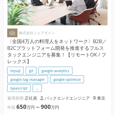
株式会社シェアダイン
〈全国4万人の料理人をネットワーク〉B2B／
B2Cプラットフォーム開発を推進するフルス
タックエンジニアを募集！【リモートOK / フ
レックス】
mysql
git
google-analytics
google-tag-manager
google-optimize
typescript
…
雇用形態
正社員
バックエンドエンジニア
東京
650
900
年収
万円
〜
万円