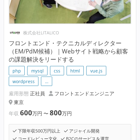
株式会社LITALICO
フロントエンド・テクニカルディレクター
（EM/PdM候補）｜Webサイト戦略から顧客
の課題解決をリードする
php
mysql
css
html
vue.js
wordpress
…
雇用形態
正社員
フロントエンドエンジニア
東京
600
800
年収
万円
〜
万円
下限年収500万円以上
アジャイル開発
コードレビュー文化
B2Cのサービスを運営