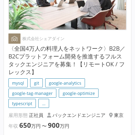
株式会社シェアダイン
〈全国4万人の料理人をネットワーク〉B2B／
B2Cプラットフォーム開発を推進するフルス
タックエンジニアを募集！【リモートOK / フ
レックス】
mysql
git
google-analytics
google-tag-manager
google-optimize
typescript
…
雇用形態
正社員
バックエンドエンジニア
東京
650
900
年収
万円
〜
万円