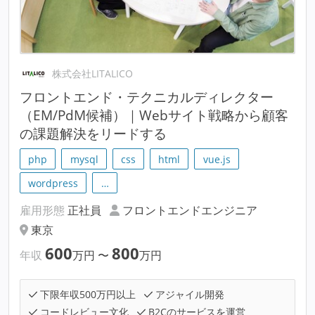
株式会社LITALICO
フロントエンド・テクニカルディレクター
（EM/PdM候補）｜Webサイト戦略から顧客
の課題解決をリードする
php
mysql
css
html
vue.js
wordpress
…
雇用形態
正社員
フロントエンドエンジニア
東京
600
800
年収
万円
〜
万円
下限年収500万円以上
アジャイル開発
コードレビュー文化
B2Cのサービスを運営