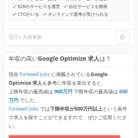
B2Bのサービスを運営
自社サービスを開発
CTOがいる
オンラインで選考が受けられる
6ヶ月前更新
年収の高い
Google Optimize 求人
は？
現在
Forkwell Jobs
に掲載されている
Google
Optimize 求人
を参考に年収を算出すると、
上限年収の最高値は
900
万円
下限年収の最高値は
650
万円
でした。
Forkwell Jobs
では
下限年収が500万円以上
という条件
で求人を探すことができますので、ぜひご活用くださ
い。