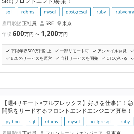
SRE(フロントエンド)募集！
sql
rdbms
mysql
postgresql
ruby
rubyonra
雇用形態
正社員
SRE
東京
600
1,200
年収
万円
〜
万円
下限年収500万円以上
一部リモート可
アジャイル開発
B2Cのサービスを運営
自社サービスを開発
CTOがいる
【週4リモート×フルフレックス】好きを仕事に！
開発をリードするフロントエンドエンジニア募集！
python
sql
rdbms
mysql
postgresql
ruby
雇用形態
正社員
フロントエンドエンジニア
東京