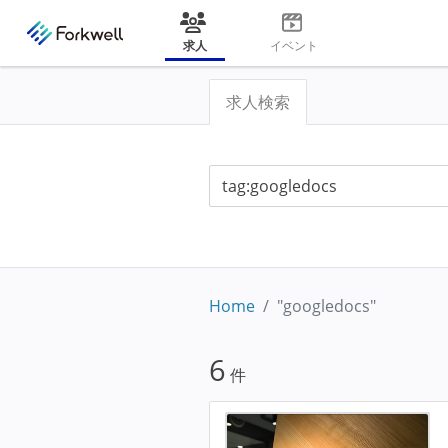
求人
イベント
求人検索
Home
"googledocs"
6
件