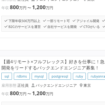
800
1,200
年収
万円
〜
万円
下限年収500万円以上
一部リモート可
アジャイル開発
B2Cのサービスを運営
自社サービスを開発
CTOがいる
【週4リモート×フルフレックス】好きを仕事に！
開発をリードするバックエンドエンジニア募集！
sql
rdbms
mysql
postgresql
ruby
rubyonra
雇用形態
正社員
バックエンドエンジニア
東京
800
1,200
年収
万円
〜
万円