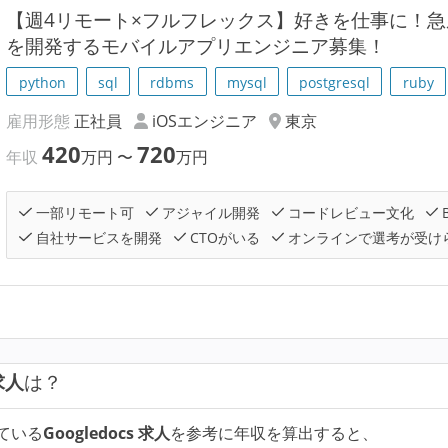
【週4リモート×フルフレックス】好きを仕事に！
を開発するモバイルアプリエンジニア募集！
python
sql
rdbms
mysql
postgresql
ruby
雇用形態
正社員
iOSエンジニア
東京
420
720
年収
万円
〜
万円
一部リモート可
アジャイル開発
コードレビュー文化
自社サービスを開発
CTOがいる
オンラインで選考が受け
 求人
は？
ている
Googledocs 求人
を参考に年収を算出すると、