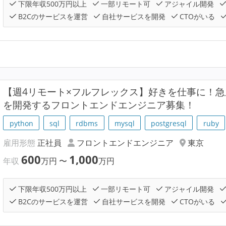
下限年収500万円以上
一部リモート可
アジャイル開発
B2Cのサービスを運営
自社サービスを開発
CTOがいる
【週4リモート×フルフレックス】好きを仕事に！
を開発するフロントエンドエンジニア募集！
python
sql
rdbms
mysql
postgresql
ruby
雇用形態
正社員
フロントエンドエンジニア
東京
600
1,000
年収
万円
〜
万円
下限年収500万円以上
一部リモート可
アジャイル開発
B2Cのサービスを運営
自社サービスを開発
CTOがいる