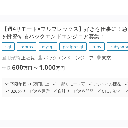
【週4リモート×フルフレックス】好きを仕事に！
を開発するバックエンドエンジニア募集！
sql
rdbms
mysql
postgresql
ruby
rubyonra
雇用形態
正社員
バックエンドエンジニア
東京
600
1,000
年収
万円
〜
万円
下限年収500万円以上
一部リモート可
アジャイル開発
B2Cのサービスを運営
自社サービスを開発
CTOがいる