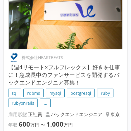
株式会社HEARTBEATS
【週4リモート×フルフレックス】好きを仕事
に！急成長中のファンサービスを開発するバ
ックエンドエンジニア募集！
sql
rdbms
mysql
postgresql
ruby
rubyonrails
…
雇用形態
正社員
バックエンドエンジニア
東京
600
1,000
年収
万円
〜
万円