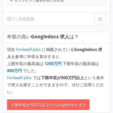
オンラインで選考が受けられる
7ヶ月前更新
年収の高い
Googledocs 求人
は？
現在
Forkwell Jobs
に掲載されている
Googledocs 求
人
を参考に年収を算出すると、
上限年収の最高値は
1200
万円
下限年収の最高値は
800
万円
でした。
Forkwell Jobs
では
下限年収が500万円以上
という条件
で求人を探すことができますので、ぜひご活用くださ
い。
下限年収が500万以上の Googledocs 求人