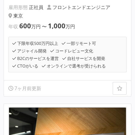
雇用形態
正社員
フロントエンドエンジニア
東京
600
1,000
年収
万円
〜
万円
下限年収500万円以上
一部リモート可
アジャイル開発
コードレビュー文化
B2Cのサービスを運営
自社サービスを開発
CTOがいる
オンラインで選考が受けられる
7ヶ月前更新