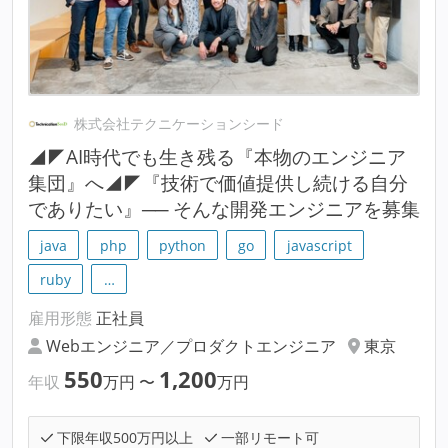
株式会社テクニケーションシード
◢◤AI時代でも生き残る『本物のエンジニア
集団』へ◢◤『技術で価値提供し続ける自分
でありたい』── そんな開発エンジニアを募集
java
php
python
go
javascript
ruby
…
雇用形態
正社員
Webエンジニア／プロダクトエンジニア
東京
550
1,200
年収
万円
〜
万円
下限年収500万円以上
一部リモート可