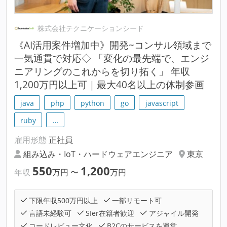
株式会社テクニケーションシード
《AI活用案件増加中》開発~コンサル領域まで
一気通貫で対応◇ 「変化の最先端で、エンジ
ニアリングのこれからを切り拓く」 年収
1,200万円以上可｜最大40名以上の体制参画
java
php
python
go
javascript
ruby
…
雇用形態
正社員
組み込み・IoT・ハードウェアエンジニア
東京
550
1,200
年収
万円
〜
万円
下限年収500万円以上
一部リモート可
言語未経験可
SIer在籍者歓迎
アジャイル開発
コードレビュー文化
B2Cのサービスを運営