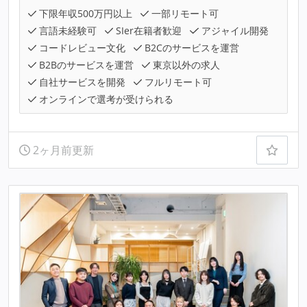
下限年収500万円以上
一部リモート可
言語未経験可
SIer在籍者歓迎
アジャイル開発
コードレビュー文化
B2Cのサービスを運営
B2Bのサービスを運営
東京以外の求人
自社サービスを開発
フルリモート可
オンラインで選考が受けられる
2ヶ月前更新