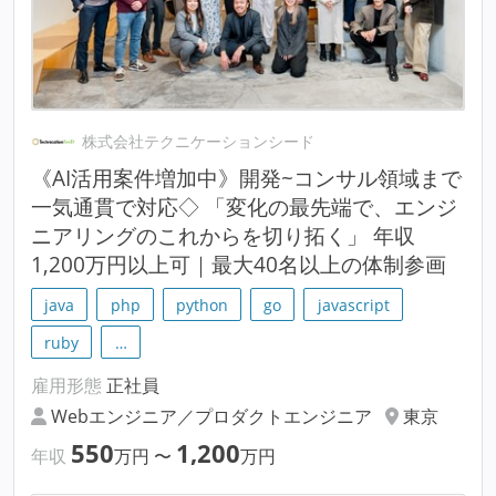
株式会社テクニケーションシード
《AI活用案件増加中》開発~コンサル領域まで
一気通貫で対応◇ 「変化の最先端で、エンジ
ニアリングのこれからを切り拓く」 年収
1,200万円以上可｜最大40名以上の体制参画
java
php
python
go
javascript
ruby
…
雇用形態
正社員
Webエンジニア／プロダクトエンジニア
東京
550
1,200
年収
万円
〜
万円