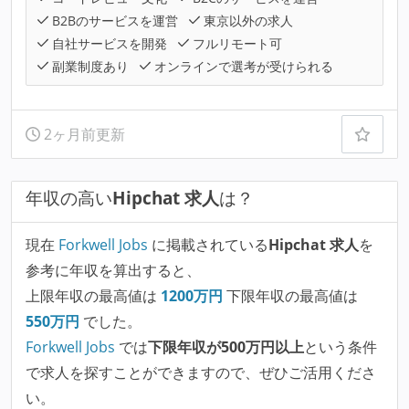
B2Bのサービスを運営
東京以外の求人
自社サービスを開発
フルリモート可
副業制度あり
オンラインで選考が受けられる
2ヶ月前更新
年収の高い
Hipchat 求人
は？
現在
Forkwell Jobs
に掲載されている
Hipchat 求人
を
参考に年収を算出すると、
上限年収の最高値は
1200
万円
下限年収の最高値は
550
万円
でした。
Forkwell Jobs
では
下限年収が500万円以上
という条件
で求人を探すことができますので、ぜひご活用くださ
い。