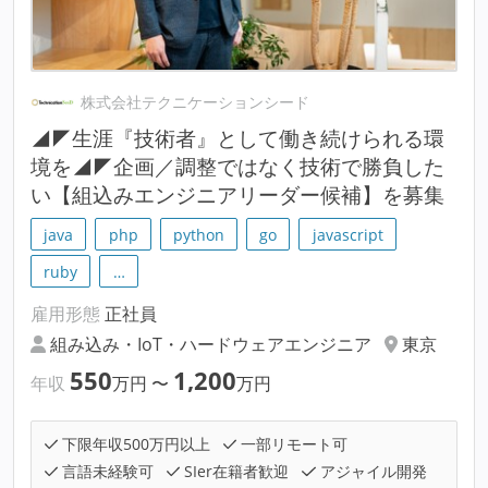
株式会社テクニケーションシード
◢◤生涯『技術者』として働き続けられる環
境を◢◤企画／調整ではなく技術で勝負した
い【組込みエンジニアリーダー候補】を募集
java
php
python
go
javascript
ruby
…
雇用形態
正社員
組み込み・IoT・ハードウェアエンジニア
東京
550
1,200
年収
万円
〜
万円
下限年収500万円以上
一部リモート可
言語未経験可
SIer在籍者歓迎
アジャイル開発