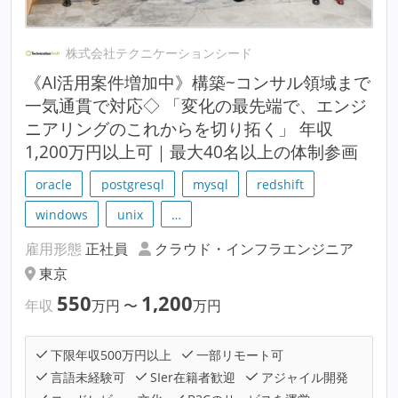
株式会社テクニケーションシード
《AI活用案件増加中》構築~コンサル領域まで
一気通貫で対応◇ 「変化の最先端で、エンジ
ニアリングのこれからを切り拓く」 年収
1,200万円以上可｜最大40名以上の体制参画
oracle
postgresql
mysql
redshift
windows
unix
…
雇用形態
正社員
クラウド・インフラエンジニア
東京
550
1,200
年収
万円
〜
万円
下限年収500万円以上
一部リモート可
言語未経験可
SIer在籍者歓迎
アジャイル開発