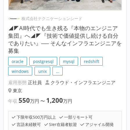
株式会社テクニケーションシード
◢◤AI時代でも生き残る『本物のエンジニア
集団』へ◢◤『技術で価値提供し続ける自分
でありたい』── そんなインフラエンジニアを
募集
oracle
postgresql
mysql
redshift
windows
unix
…
雇用形態
正社員
クラウド・インフラエンジニア
東京
550
1,200
年収
万円
〜
万円
下限年収500万円以上
一部リモート可
言語未経験可
SIer在籍者歓迎
アジャイル開発