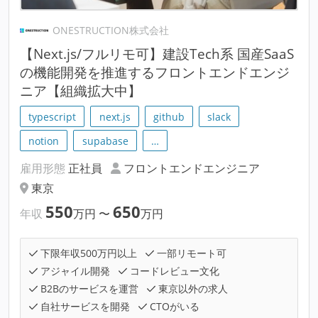
ONESTRUCTION株式会社
【Next.js/フルリモ可】建設Tech系 国産SaaS
の機能開発を推進するフロントエンドエンジ
ニア【組織拡大中】
typescript
next.js
github
slack
notion
supabase
…
雇用形態
正社員
フロントエンドエンジニア
東京
550
650
年収
万円
〜
万円
下限年収500万円以上
一部リモート可
アジャイル開発
コードレビュー文化
B2Bのサービスを運営
東京以外の求人
自社サービスを開発
CTOがいる