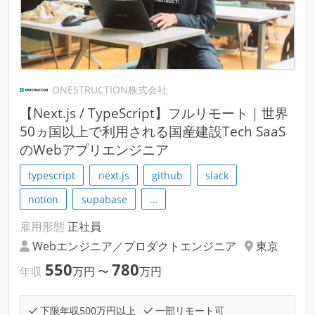
ONESTRUCTION株式会社
【Next.js / TypeScript】フルリモート｜世界
50ヵ国以上で利用される国産建設Tech SaaS
のWebアプリエンジニア
typescript
next.js
github
slack
notion
supabase
…
雇用形態
正社員
Webエンジニア／プロダクトエンジニア
東京
550
780
年収
万円
〜
万円
下限年収500万円以上
一部リモート可