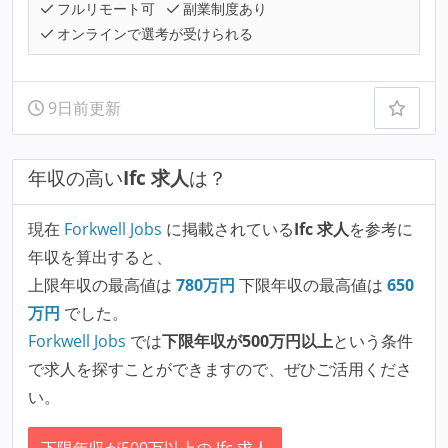
フルリモート可
副業制度あり
オンラインで選考が受けられる
9日前更新
年収の高い
Ifc 求人
は？
現在
Forkwell Jobs
に掲載されている
Ifc 求人
を参考に
年収を算出すると、
上限年収の最高値は
780
万円
下限年収の最高値は
650
万円
でした。
Forkwell Jobs
では
下限年収が500万円以上
という条件
で求人を探すことができますので、ぜひご活用くださ
い。
下限年収が500万以上の Ifc 求人