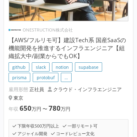
ONESTRUCTION株式会社
【AWS/フルリモ可】建設Tech系 国産SaaSの
機能開発を推進するインフラエンジニア【組
織拡大中/副業からでもOK】
github
slack
notion
supabase
prisma
protobuf
…
雇用形態
正社員
クラウド・インフラエンジニア
東京
650
780
年収
万円
〜
万円
下限年収500万円以上
一部リモート可
アジャイル開発
コードレビュー文化