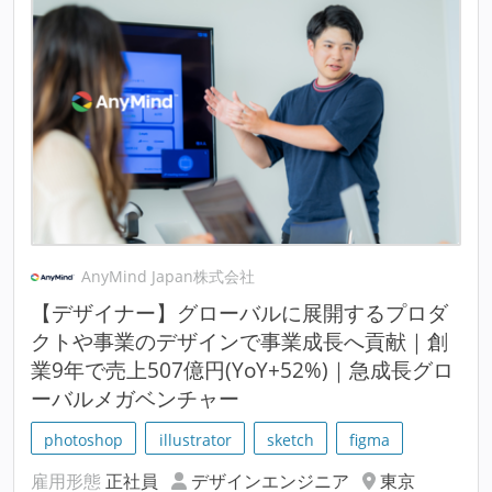
AnyMind Japan株式会社
【デザイナー】グローバルに展開するプロダ
クトや事業のデザインで事業成長へ貢献｜創
業9年で売上507億円(YoY+52%)｜急成長グロ
ーバルメガベンチャー
photoshop
illustrator
sketch
figma
雇用形態
正社員
デザインエンジニア
東京