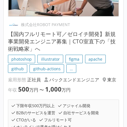
株式会社ROBOT PAYMENT
【国内フルリモート可／ゼロイチ開発】新規
事業開発エンジニア募集｜CTO室直下の「技
術戦略家」へ
photoshop
illustrator
figma
apache
github
github-actions
…
雇用形態
正社員
バックエンドエンジニア
東京
500
1,000
年収
万円
〜
万円
下限年収500万円以上
アジャイル開発
B2Bのサービスを運営
自社サービスを開発
CTOがいる
フルリモート可
オンラインで選考が受けられる