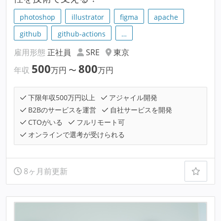
photoshop
illustrator
figma
apache
github
github-actions
…
雇用形態
正社員
SRE
東京
500
800
年収
万円
〜
万円
下限年収500万円以上
アジャイル開発
B2Bのサービスを運営
自社サービスを開発
CTOがいる
フルリモート可
オンラインで選考が受けられる
8ヶ月前更新