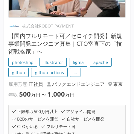
株式会社ROBOT PAYMENT
【国内フルリモート可／ゼロイチ開発】新規
事業開発エンジニア募集｜CTO室直下の「技
術戦略家」へ
photoshop
illustrator
figma
apache
github
github-actions
…
雇用形態
正社員
バックエンドエンジニア
東京
500
1,000
年収
万円
〜
万円
下限年収500万円以上
アジャイル開発
B2Bのサービスを運営
自社サービスを開発
CTOがいる
フルリモート可
オンラインで選考が受けられる