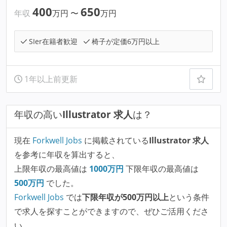
400
650
年収
万円
〜
万円
SIer在籍者歓迎
椅子が定価6万円以上
1年以上前更新
年収の高い
Illustrator 求人
は？
現在
Forkwell Jobs
に掲載されている
Illustrator 求人
を参考に年収を算出すると、
上限年収の最高値は
1000
万円
下限年収の最高値は
500
万円
でした。
Forkwell Jobs
では
下限年収が500万円以上
という条件
で求人を探すことができますので、ぜひご活用くださ
い。