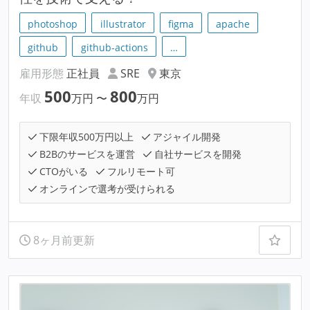
photoshop
illustrator
figma
apache
github
github-actions
…
雇用形態
正社員
SRE
東京
500
800
年収
万円
〜
万円
下限年収500万円以上
アジャイル開発
B2Bのサービスを運営
自社サービスを開発
CTOがいる
フルリモート可
オンラインで選考が受けられる
8ヶ月前更新