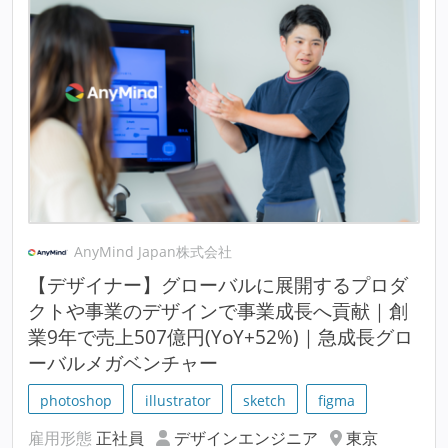
AnyMind Japan株式会社
【デザイナー】グローバルに展開するプロダ
クトや事業のデザインで事業成長へ貢献｜創
業9年で売上507億円(YoY+52%)｜急成長グロ
ーバルメガベンチャー
photoshop
illustrator
sketch
figma
雇用形態
正社員
デザインエンジニア
東京