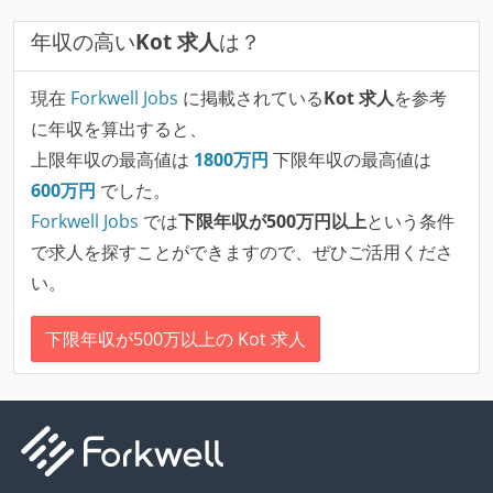
年収の高い
Kot 求人
は？
現在
Forkwell Jobs
に掲載されている
Kot 求人
を参考
に年収を算出すると、
上限年収の最高値は
1800
万円
下限年収の最高値は
600
万円
でした。
Forkwell Jobs
では
下限年収が500万円以上
という条件
で求人を探すことができますので、ぜひご活用くださ
い。
下限年収が500万以上の Kot 求人