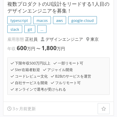
複数プロダクトのUI設計をリードする1人目の
デザインエンジニアを募集！
typescript
macos
aws
google-cloud
slack
git
…
雇用形態
正社員
デザインエンジニア
東京
600
1,800
年収
万円
〜
万円
下限年収500万円以上
一部リモート可
SIer在籍者歓迎
アジャイル開発
コードレビュー文化
B2Bのサービスを運営
自社サービスを開発
フルリモート可
オンラインで選考が受けられる
3ヶ月前更新