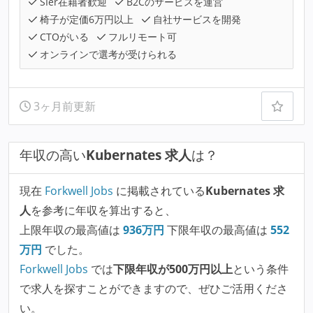
SIer在籍者歓迎
B2Cのサービスを運営
椅子が定価6万円以上
自社サービスを開発
CTOがいる
フルリモート可
オンラインで選考が受けられる
3ヶ月前更新
年収の高い
Kubernates 求人
は？
現在
Forkwell Jobs
に掲載されている
Kubernates 求
人
を参考に年収を算出すると、
上限年収の最高値は
936
万円
下限年収の最高値は
552
万円
でした。
Forkwell Jobs
では
下限年収が500万円以上
という条件
で求人を探すことができますので、ぜひご活用くださ
い。