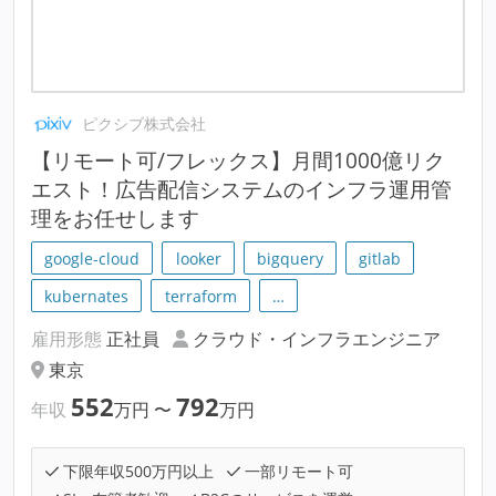
ピクシブ株式会社
【リモート可/フレックス】月間1000億リク
エスト！広告配信システムのインフラ運用管
理をお任せします
google-cloud
looker
bigquery
gitlab
kubernates
terraform
…
雇用形態
正社員
クラウド・インフラエンジニア
東京
552
792
年収
万円
〜
万円
下限年収500万円以上
一部リモート可