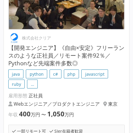
株式会社クリア
【開発エンジニア】《自由×安定》フリーラン
スのような正社員／リモート案件92％／
Pythonなど先端案件多数◎
java
python
c#
php
javascript
ruby
…
雇用形態
正社員
Webエンジニア／プロダクトエンジニア
東京
400
1,050
年収
万円
〜
万円
一部リモート可
SIer在籍者歓迎