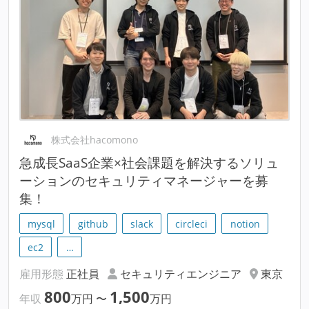
株式会社hacomono
急成長SaaS企業×社会課題を解決するソリュ
ーションのセキュリティマネージャーを募
集！
mysql
github
slack
circleci
notion
ec2
…
雇用形態
正社員
セキュリティエンジニア
東京
800
1,500
年収
万円
〜
万円