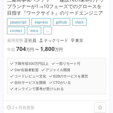
プランナーが1→10フェーズでのグロースを
目指す『ワークサイト』のリードエンジニア
javascript
express
github
slack
circleci
miro
…
雇用形態
正社員
テックリード
東京
704
1,800
年収
万円
〜
万円
下限年収500万円以上
一部リモート可
SIer在籍者歓迎
アジャイル開発
コードレビュー文化
B2Bのサービスを運営
自社サービスを開発
CTOがいる
オンラインで選考が受けられる
2ヶ月前更新