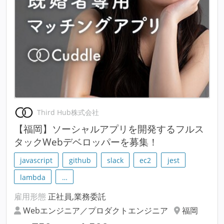
Third Hub株式会社
【福岡】ソーシャルアプリを開発するフルス
タックWebデベロッパーを募集！
javascript
github
slack
ec2
jest
lambda
…
雇用形態
正社員,業務委託
Webエンジニア／プロダクトエンジニア
福岡