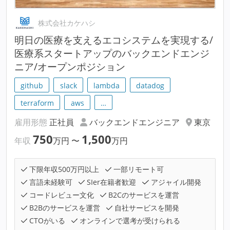
株式会社カケハシ
明⽇の医療を支えるエコシステムを実現する/
医療系スタートアップのバックエンドエンジ
ニア/オープンポジション
github
slack
lambda
datadog
terraform
aws
…
雇用形態
正社員
バックエンドエンジニア
東京
750
1,500
年収
万円
〜
万円
下限年収500万円以上
一部リモート可
言語未経験可
SIer在籍者歓迎
アジャイル開発
コードレビュー文化
B2Cのサービスを運営
B2Bのサービスを運営
自社サービスを開発
CTOがいる
オンラインで選考が受けられる