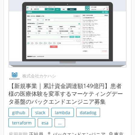
株式会社カケハシ
【新規事業 | 累計資金調達額149億円】患者
様の医療体験を変革するマーケティングデー
タ基盤のバックエンドエンジニア募集
github
slack
lambda
datadog
terraform
esa
…
雇用形態
正社員
バックエンドエンジニア
東京