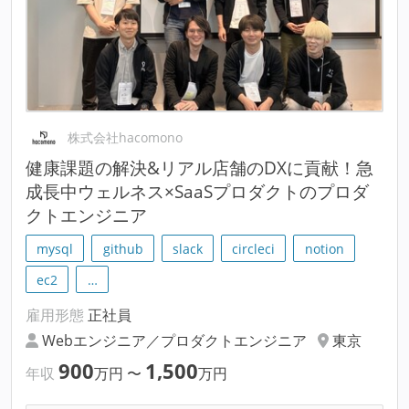
株式会社hacomono
健康課題の解決&リアル店舗のDXに貢献！急
成長中ウェルネス×SaaSプロダクトのプロダ
クトエンジニア
mysql
github
slack
circleci
notion
ec2
…
雇用形態
正社員
Webエンジニア／プロダクトエンジニア
東京
900
1,500
年収
万円
〜
万円