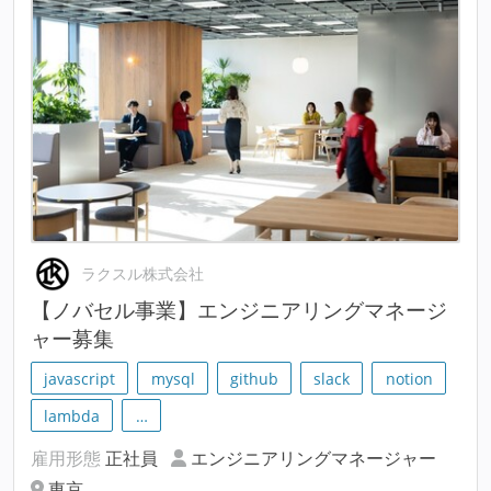
ラクスル株式会社
【ノバセル事業】エンジニアリングマネージ
ャー募集
javascript
mysql
github
slack
notion
lambda
…
雇用形態
正社員
エンジニアリングマネージャー
東京