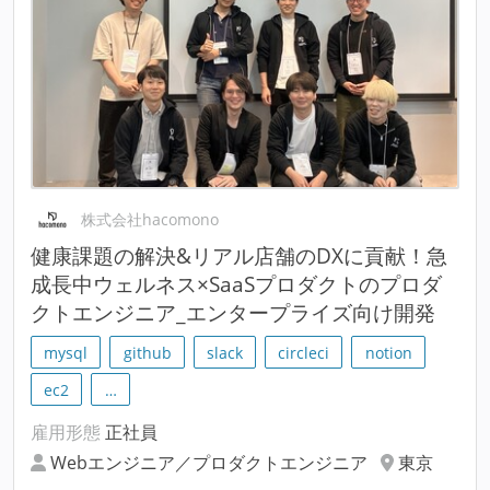
株式会社hacomono
健康課題の解決&リアル店舗のDXに貢献！急
成長中ウェルネス×SaaSプロダクトのプロダ
クトエンジニア_エンタープライズ向け開発
mysql
github
slack
circleci
notion
ec2
…
雇用形態
正社員
Webエンジニア／プロダクトエンジニア
東京