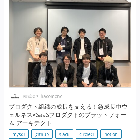
株式会社hacomono
プロダクト組織の成長を支える！急成長中ウ
ェルネス×SaaSプロダクトのプラットフォー
ム アーキテクト
mysql
github
slack
circleci
notion