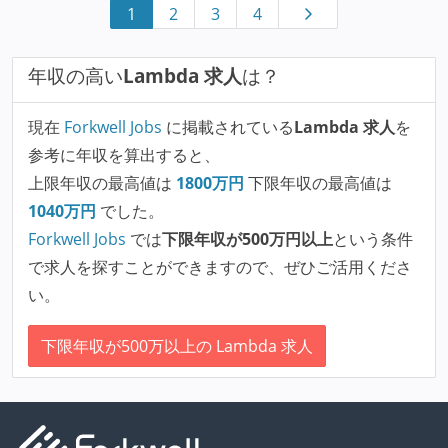
1
2
3
4
年収の高い
Lambda 求人
は？
現在
Forkwell Jobs
に掲載されている
Lambda 求人
を
参考に年収を算出すると、
上限年収の最高値は
1800
万円
下限年収の最高値は
1040
万円
でした。
Forkwell Jobs
では
下限年収が500万円以上
という条件
で求人を探すことができますので、ぜひご活用くださ
い。
下限年収が500万以上の Lambda 求人