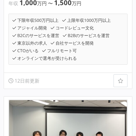
1,000
1,500
年収
万円
〜
万円
下限年収500万円以上
上限年収1000万円以上
アジャイル開発
コードレビュー文化
B2Cのサービスを運営
B2Bのサービスを運営
東京以外の求人
自社サービスを開発
CTOがいる
フルリモート可
オンラインで選考が受けられる
12日前更新