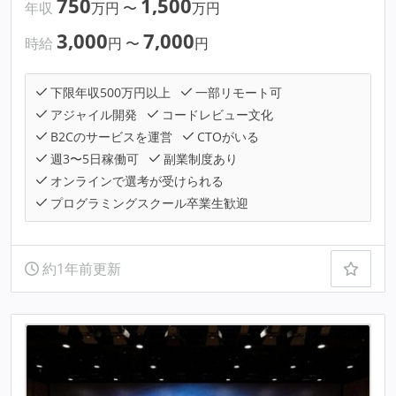
750
1,500
年収
万円
〜
万円
3,000
7,000
時給
円
〜
円
下限年収500万円以上
一部リモート可
アジャイル開発
コードレビュー文化
B2Cのサービスを運営
CTOがいる
週3〜5日稼働可
副業制度あり
オンラインで選考が受けられる
プログラミングスクール卒業生歓迎
約1年前更新