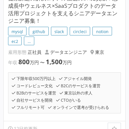
成長中ウェルネス×SaaSプロダクトのデータ
活用プロジェクトを支えるシニアデータエン
ジニア募集！
mysql
github
slack
circleci
notion
ec2
…
雇用形態
正社員
データエンジニア
東京
800
1,500
年収
万円
〜
万円
下限年収500万円以上
アジャイル開発
コードレビュー文化
B2Cのサービスを運営
B2Bのサービスを運営
東京以外の求人
自社サービスを開発
CTOがいる
フルリモート可
オンラインで選考が受けられる
12日前更新