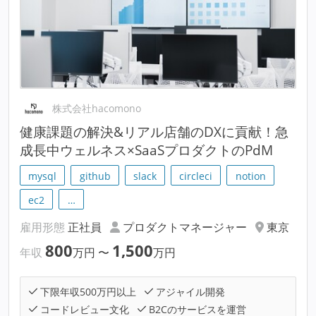
株式会社hacomono
健康課題の解決&リアル店舗のDXに貢献！急
成長中ウェルネス×SaaSプロダクトのPdM
mysql
github
slack
circleci
notion
ec2
…
雇用形態
正社員
プロダクトマネージャー
東京
800
1,500
年収
万円
〜
万円
下限年収500万円以上
アジャイル開発
コードレビュー文化
B2Cのサービスを運営