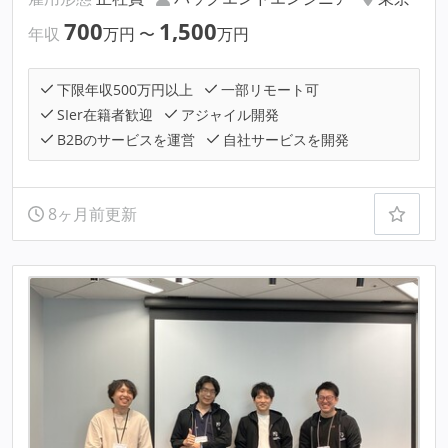
700
1,500
年収
万円
〜
万円
下限年収500万円以上
一部リモート可
SIer在籍者歓迎
アジャイル開発
B2Bのサービスを運営
自社サービスを開発
8ヶ月前更新