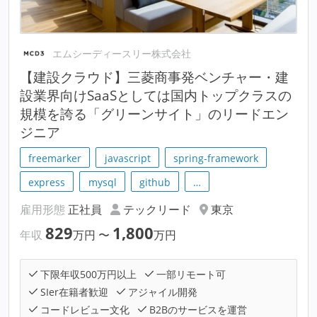
エムシーディースリー株式会社
【建設クラウド】三菱商事発ベンチャー・建
設業界向けSaaSとしては国内トップクラスの
規模を誇る「グリーンサイト」のリードエン
ジニア
freemarker
javascript
spring-framework
express
mysql
github
…
雇用形態
正社員
テックリード
東京
829
1,800
年収
万円
〜
万円
下限年収500万円以上
一部リモート可
SIer在籍者歓迎
アジャイル開発
コードレビュー文化
B2Bのサービスを運営