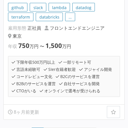
github
slack
lambda
datadog
terraform
databricks
…
雇用形態
正社員
フロントエンドエンジニア
東京
750
1,500
年収
万円
〜
万円
下限年収500万円以上
一部リモート可
言語未経験可
SIer在籍者歓迎
アジャイル開発
コードレビュー文化
B2Cのサービスを運営
B2Bのサービスを運営
自社サービスを開発
CTOがいる
オンラインで選考が受けられる
8ヶ月前更新