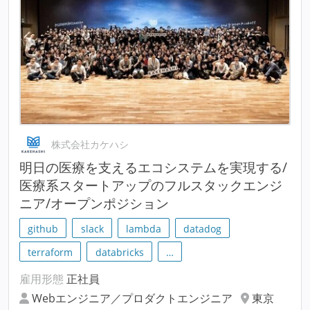
株式会社カケハシ
明⽇の医療を支えるエコシステムを実現する/
医療系スタートアップのフルスタックエンジ
ニア/オープンポジション
github
slack
lambda
datadog
terraform
databricks
…
雇用形態
正社員
Webエンジニア／プロダクトエンジニア
東京