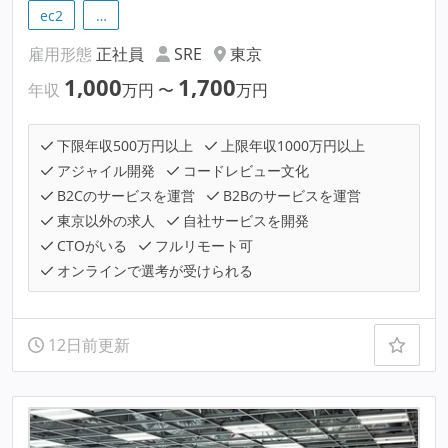
ec2
…
雇用形態
正社員
SRE
東京
1,000
1,700
年収
万円
〜
万円
下限年収500万円以上
上限年収1000万円以上
アジャイル開発
コードレビュー文化
B2Cのサービスを運営
B2Bのサービスを運営
東京以外の求人
自社サービスを開発
CTOがいる
フルリモート可
オンラインで選考が受けられる
12日前更新