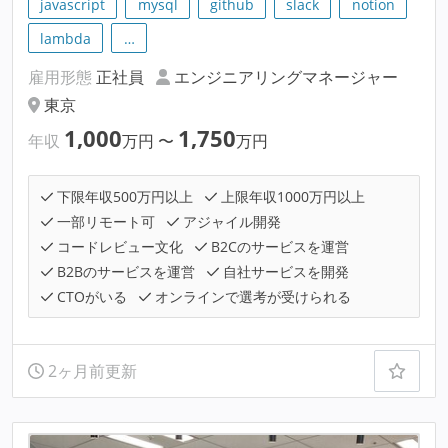
javascript
mysql
github
slack
notion
lambda
…
雇用形態
正社員
エンジニアリングマネージャー
東京
1,000
1,750
年収
万円
〜
万円
下限年収500万円以上
上限年収1000万円以上
一部リモート可
アジャイル開発
コードレビュー文化
B2Cのサービスを運営
B2Bのサービスを運営
自社サービスを開発
CTOがいる
オンラインで選考が受けられる
2ヶ月前更新