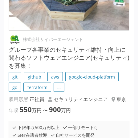
株式会社サイバーエージェント
グループ各事業のセキュリティ維持・向上に
関わるソフトウェアエンジニア(セキュリティ)
を募集！
git
github
aws
google-cloud-platform
go
terraform
…
雇用形態
正社員
セキュリティエンジニア
東京
550
900
年収
万円
〜
万円
下限年収500万円以上
一部リモート可
SIer在籍者歓迎
自社サービスを開発