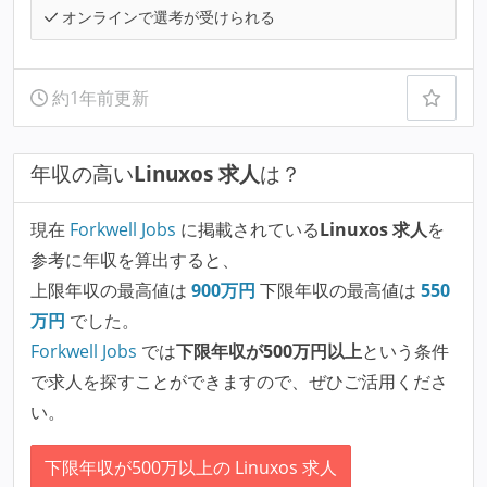
オンラインで選考が受けられる
約1年前更新
年収の高い
Linuxos 求人
は？
現在
Forkwell Jobs
に掲載されている
Linuxos 求人
を
参考に年収を算出すると、
上限年収の最高値は
900
万円
下限年収の最高値は
550
万円
でした。
Forkwell Jobs
では
下限年収が500万円以上
という条件
で求人を探すことができますので、ぜひご活用くださ
い。
下限年収が500万以上の Linuxos 求人