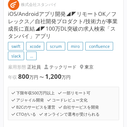
株式会社スタンバイ
iOS/Androidアプリ開発◢◤リモートOK／フ
レックス／自社開発プロダクト/技術力が事業
成長に直結◢◤100万DL突破の求人検索「ス
タンバイ」アプリ
swift
xcode
scrum
miro
confluence
slack
…
雇用形態
正社員
テックリード
東京
800
1,200
年収
万円
〜
万円
下限年収500万円以上
一部リモート可
アジャイル開発
コードレビュー文化
B2Cのサービスを運営
自社サービスを開発
CTOがいる
オンラインで選考が受けられる