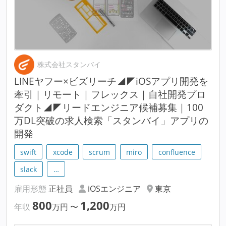
株式会社スタンバイ
LINEヤフー×ビズリーチ◢◤iOSアプリ開発を
牽引｜リモート｜フレックス｜自社開発プロ
ダクト◢◤リードエンジニア候補募集｜100
万DL突破の求人検索「スタンバイ」アプリの
開発
swift
xcode
scrum
miro
confluence
slack
…
雇用形態
正社員
iOSエンジニア
東京
800
1,200
年収
万円
〜
万円