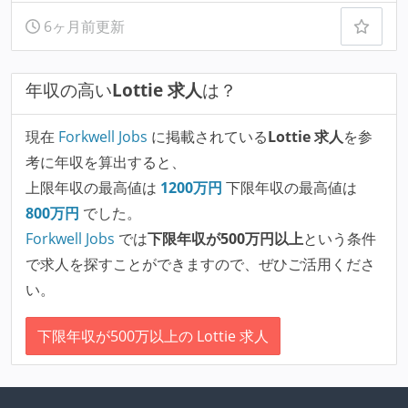
6ヶ月前更新
年収の高い
Lottie 求人
は？
現在
Forkwell Jobs
に掲載されている
Lottie 求人
を参
考に年収を算出すると、
上限年収の最高値は
1200
万円
下限年収の最高値は
800
万円
でした。
Forkwell Jobs
では
下限年収が500万円以上
という条件
で求人を探すことができますので、ぜひご活用くださ
い。
下限年収が500万以上の Lottie 求人