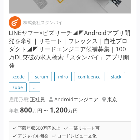
株式会社スタンバイ
LINEヤフー×ビズリーチ◢◤Androidアプリ開
発を牽引｜リモート｜フレックス｜自社プロ
ダクト◢◤リードエンジニア候補募集｜100
万DL突破の求人検索「スタンバイ」アプリ開
発
xcode
scrum
miro
confluence
slack
zube
…
雇用形態
正社員
Androidエンジニア
東京
800
1,200
年収
万円
〜
万円
下限年収500万円以上
一部リモート可
アジャイル開発
コードレビュー文化