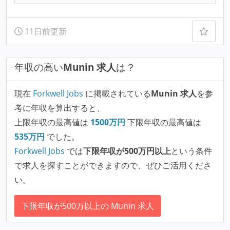
11日前更新
年収の高い
Munin 求人
は？
現在
Forkwell Jobs
に掲載されている
Munin 求人
を参
考に年収を算出すると、
上限年収の最高値は
1500
万円
下限年収の最高値は
535
万円
でした。
Forkwell Jobs
では
下限年収が500万円以上
という条件
で求人を探すことができますので、ぜひご活用くださ
い。
下限年収が500万以上の Munin 求人