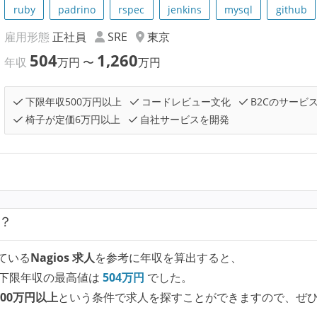
ruby
padrino
rspec
jenkins
mysql
github
雇用形態
正社員
SRE
東京
504
1,260
年収
万円
〜
万円
下限年収500万円以上
コードレビュー文化
B2Cのサービ
椅子が定価6万円以上
自社サービスを開発
？
ている
Nagios 求人
を参考に年収を算出すると、
下限年収の最高値は
504
万円
でした。
00万円以上
という条件で求人を探すことができますので、ぜ