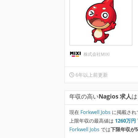
株式会社MIXI
6年以上前更新
年収の高い
Nagios 求人
は
現在
Forkwell Jobs
に掲載され
上限年収の最高値は
1260
万円
Forkwell Jobs
では
下限年収が5