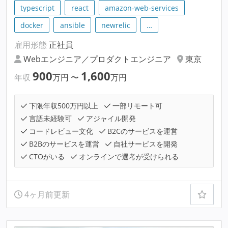
typescript
react
amazon-web-services
docker
ansible
newrelic
…
雇用形態
正社員
Webエンジニア／プロダクトエンジニア
東京
900
1,600
年収
万円
〜
万円
下限年収500万円以上
一部リモート可
言語未経験可
アジャイル開発
コードレビュー文化
B2Cのサービスを運営
B2Bのサービスを運営
自社サービスを開発
CTOがいる
オンラインで選考が受けられる
4ヶ月前更新