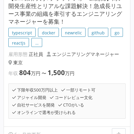
開発生産性とリアルな課題解決！急成長リユ
ース事業の組織を牽引するエンジニアリング
マネージャーを募集！
typescript
docker
newrelic
github
go
reactjs
…
雇用形態
正社員
エンジニアリングマネージャー
東京
804
1,500
年収
万円
〜
万円
下限年収500万円以上
一部リモート可
アジャイル開発
コードレビュー文化
自社サービスを開発
CTOがいる
オンラインで選考が受けられる