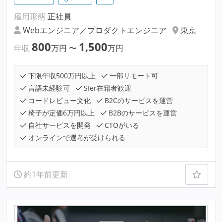
雇用形態
正社員
Webエンジニア／プロダクトエンジニア
東京
800
1,500
年収
万円
〜
万円
下限年収500万円以上
一部リモート可
言語未経験可
SIer在籍者歓迎
コードレビュー文化
B2Cのサービスを運営
椅子が定価6万円以上
B2Bのサービスを運営
自社サービスを開発
CTOがいる
オンラインで選考が受けられる
約1年前更新