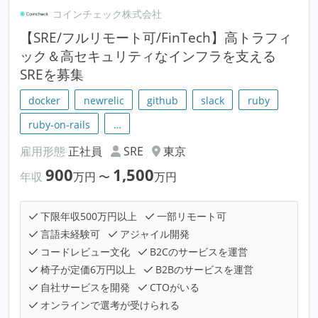
コインチェック株式会社
【SRE/フルリモート可/FinTech】高トラフィ
ック＆高セキュリティなインフラを支える
SREを募集
docker
newrelic
github
slack
ruby
ruby-on-rails
…
雇用形態
正社員
SRE
東京
900
1,500
年収
万円
〜
万円
下限年収500万円以上
一部リモート可
言語未経験可
アジャイル開発
コードレビュー文化
B2Cのサービスを運営
椅子が定価6万円以上
B2Bのサービスを運営
自社サービスを開発
CTOがいる
オンラインで選考が受けられる