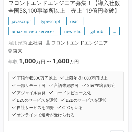
フロントエンドエンジニア募集！【導入社数
全国58,100事業所以上 | 売上119億円突破】
javascript
typescript
react
amazon-web-services
newrelic
github
…
雇用形態
正社員
フロントエンドエンジニア
東京
1,000
1,600
年収
万円
〜
万円
下限年収500万円以上
上限年収1000万円以上
一部リモート可
言語未経験可
SIer在籍者歓迎
アジャイル開発
コードレビュー文化
B2Cのサービスを運営
B2Bのサービスを運営
自社サービスを開発
CTOがいる
オンラインで選考が受けられる