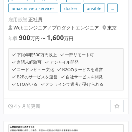
amazon-web-services
docker
ansible
…
雇用形態
正社員
Webエンジニア／プロダクトエンジニア
東京
900
1,600
年収
万円
〜
万円
下限年収500万円以上
一部リモート可
言語未経験可
アジャイル開発
コードレビュー文化
B2Cのサービスを運営
B2Bのサービスを運営
自社サービスを開発
CTOがいる
オンラインで選考が受けられる
4ヶ月前更新