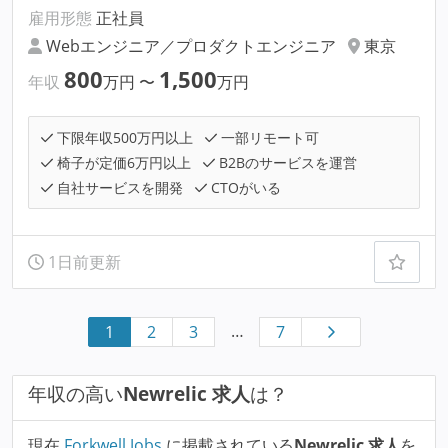
雇用形態
正社員
Webエンジニア／プロダクトエンジニア
東京
800
1,500
年収
万円
〜
万円
下限年収500万円以上
一部リモート可
椅子が定価6万円以上
B2Bのサービスを運営
自社サービスを開発
CTOがいる
1日前更新
…
1
2
3
7
年収の高い
Newrelic 求人
は？
現在
Forkwell Jobs
に掲載されている
Newrelic 求人
を