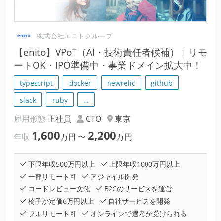
株式会社エニトグループ
【enito】VPoT（AI・技術責任者候補）｜リモ
ートOK・IPO準備中・事業ドメイン拡大中！
typescript
docker
newrelic
github
slack
ruby
…
雇用形態
正社員
CTO
東京
1,600
2,200
年収
万円
〜
万円
下限年収500万円以上
上限年収1000万円以上
一部リモート可
アジャイル開発
コードレビュー文化
B2Cのサービスを運営
椅子が定価6万円以上
自社サービスを開発
フルリモート可
オンラインで選考が受けられる