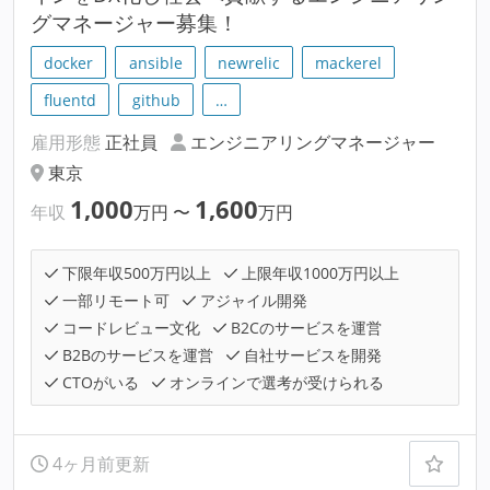
グマネージャー募集！
docker
ansible
newrelic
mackerel
fluentd
github
…
雇用形態
正社員
エンジニアリングマネージャー
東京
1,000
1,600
年収
万円
〜
万円
下限年収500万円以上
上限年収1000万円以上
一部リモート可
アジャイル開発
コードレビュー文化
B2Cのサービスを運営
B2Bのサービスを運営
自社サービスを開発
CTOがいる
オンラインで選考が受けられる
4ヶ月前更新