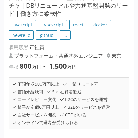
チャ｜DBリニューアルや共通基盤開発のリー
ド｜働き方に柔軟性
javascript
typescript
react
docker
newrelic
github
…
雇用形態
正社員
プラットフォーム・共通基盤エンジニア
東京
800
1,500
年収
万円
〜
万円
下限年収500万円以上
一部リモート可
言語未経験可
SIer在籍者歓迎
コードレビュー文化
B2Cのサービスを運営
椅子が定価6万円以上
B2Bのサービスを運営
自社サービスを開発
CTOがいる
オンラインで選考が受けられる