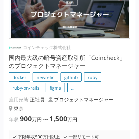
コインチェック株式会社
国内最大級の暗号資産取引所「Coincheck」
のプロジェクトマネージャー
docker
newrelic
github
ruby
ruby-on-rails
figma
…
雇用形態
正社員
プロジェクトマネージャー
東京
900
1,500
年収
万円
〜
万円
下限年収500万円以上
一部リモート可