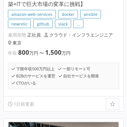
築×ITで巨大市場の変革に挑戦】
amazon-web-services
docker
ansible
newrelic
github
slack
…
雇用形態
正社員
クラウド・インフラエンジニア
東京
800
1,500
年収
万円
〜
万円
下限年収500万円以上
一部リモート可
B2Bのサービスを運営
自社サービスを開発
CTOがいる
1日前更新