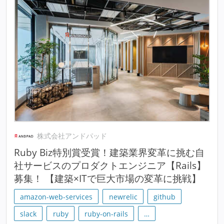
株式会社アンドパッド
Ruby Biz特別賞受賞！建築業界変革に挑む自
社サービスのプロダクトエンジニア【Rails】
募集！ 【建築×ITで巨大市場の変革に挑戦】
amazon-web-services
newrelic
github
slack
ruby
ruby-on-rails
…