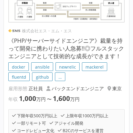
株式会社エス・エム・エス
《PHP/サーバーサイドエンジニア》裁量を持
って開発に携わりたい人急募!!◎フルスタック
エンジニアとして技術的な成長ができます！
docker
ansible
newrelic
mackerel
fluentd
github
…
雇用形態
正社員
バックエンドエンジニア
東京
1,000
1,600
年収
万円
〜
万円
下限年収500万円以上
上限年収1000万円以上
一部リモート可
アジャイル開発
コードレビュー文化
B2Cのサービスを運営