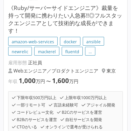
《Ruby/サーバーサイドエンジニア》裁量を
持って開発に携わりたい人急募!!◎フルスタッ
クエンジニアとして技術的な成長ができま
す！
amazon-web-services
docker
ansible
newrelic
mackerel
fluentd
…
雇用形態
正社員
Webエンジニア／プロダクトエンジニア
東京
1,000
1,600
年収
万円
〜
万円
下限年収500万円以上
上限年収1000万円以上
一部リモート可
言語未経験可
アジャイル開発
コードレビュー文化
B2Cのサービスを運営
B2Bのサービスを運営
自社サービスを開発
CTOがいる
オンラインで選考が受けられる