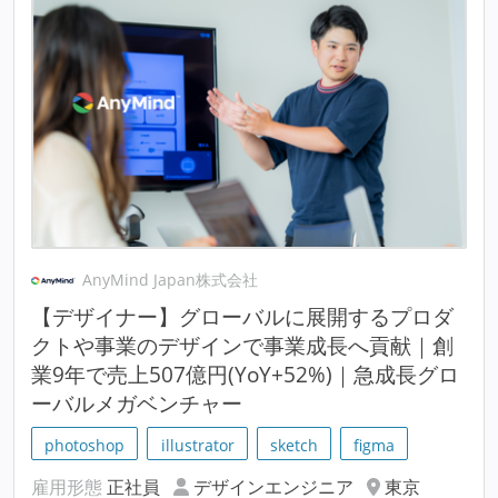
AnyMind Japan株式会社
【デザイナー】グローバルに展開するプロダ
クトや事業のデザインで事業成長へ貢献｜創
業9年で売上507億円(YoY+52%)｜急成長グロ
ーバルメガベンチャー
photoshop
illustrator
sketch
figma
雇用形態
正社員
デザインエンジニア
東京