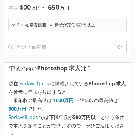
400
650
年収
万円
〜
万円
SIer在籍者歓迎
椅子が定価6万円以上
1年以上前更新
年収の高い
Photoshop 求人
は？
現在
Forkwell Jobs
に掲載されている
Photoshop 求人
を参考に年収を算出すると、
上限年収の最高値は
1000
万円
下限年収の最高値は
500
万円
でした。
Forkwell Jobs
では
下限年収が500万円以上
という条件
で求人を探すことができますので、ぜひご活用くださ
い。