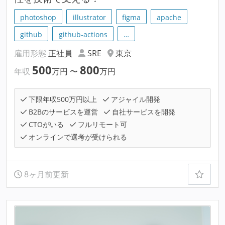
photoshop
illustrator
figma
apache
github
github-actions
…
雇用形態
正社員
SRE
東京
500
800
年収
万円
〜
万円
下限年収500万円以上
アジャイル開発
B2Bのサービスを運営
自社サービスを開発
CTOがいる
フルリモート可
オンラインで選考が受けられる
8ヶ月前更新