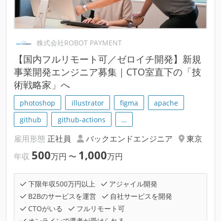
株式会社ROBOT PAYMENT
【国内フルリモート可／ゼロイチ開発】新規
事業開発エンジニア募集｜CTO室直下の「技
術戦略家」へ
photoshop
illustrator
figma
apache
github
github-actions
…
雇用形態
正社員
バックエンドエンジニア
東京
500
1,000
年収
万円
〜
万円
下限年収500万円以上
アジャイル開発
B2Bのサービスを運営
自社サービスを開発
CTOがいる
フルリモート可
オンラインで選考が受けられる