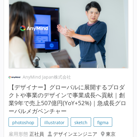
AnyMind Japan株式会社
【デザイナー】グローバルに展開するプロダ
クトや事業のデザインで事業成長へ貢献｜創
業9年で売上507億円(YoY+52%)｜急成長グロ
ーバルメガベンチャー
photoshop
illustrator
sketch
figma
雇用形態
正社員
デザインエンジニア
東京