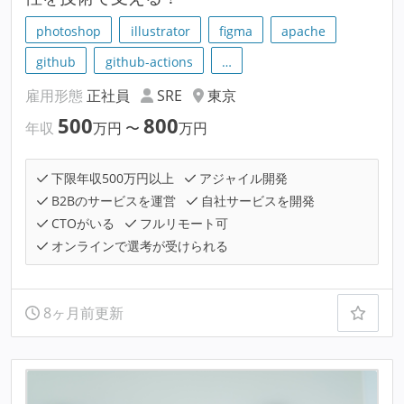
photoshop
illustrator
figma
apache
github
github-actions
…
雇用形態
正社員
SRE
東京
500
800
年収
万円
〜
万円
下限年収500万円以上
アジャイル開発
B2Bのサービスを運営
自社サービスを開発
CTOがいる
フルリモート可
オンラインで選考が受けられる
8ヶ月前更新