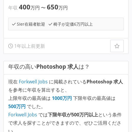
400
650
年収
万円
〜
万円
SIer在籍者歓迎
椅子が定価6万円以上
1年以上前更新
年収の高い
Photoshop 求人
は？
現在
Forkwell Jobs
に掲載されている
Photoshop 求人
を参考に年収を算出すると、
上限年収の最高値は
1000
万円
下限年収の最高値は
500
万円
でした。
Forkwell Jobs
では
下限年収が500万円以上
という条件
で求人を探すことができますので、ぜひご活用くださ
い。