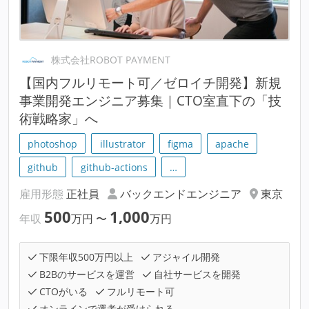
株式会社ROBOT PAYMENT
【国内フルリモート可／ゼロイチ開発】新規
事業開発エンジニア募集｜CTO室直下の「技
術戦略家」へ
photoshop
illustrator
figma
apache
github
github-actions
…
雇用形態
正社員
バックエンドエンジニア
東京
500
1,000
年収
万円
〜
万円
下限年収500万円以上
アジャイル開発
B2Bのサービスを運営
自社サービスを開発
CTOがいる
フルリモート可
オンラインで選考が受けられる