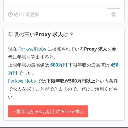
約1年前更新
年収の高い
Proxy 求人
は？
現在
Forkwell Jobs
に掲載されている
Proxy 求人
を参
考に年収を算出すると、
上限年収の最高値は
600
万円
下限年収の最高値は
450
万円
でした。
Forkwell Jobs
では
下限年収が500万円以上
という条件
で求人を探すことができますので、ぜひご活用くださ
い。
下限年収が500万以上の Proxy 求人