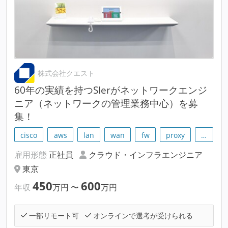
株式会社クエスト
60年の実績を持つSIerがネットワークエンジ
ニア（ネットワークの管理業務中心）を募
集！
cisco
aws
lan
wan
fw
proxy
…
雇用形態
正社員
クラウド・インフラエンジニア
東京
450
600
年収
万円
〜
万円
一部リモート可
オンラインで選考が受けられる