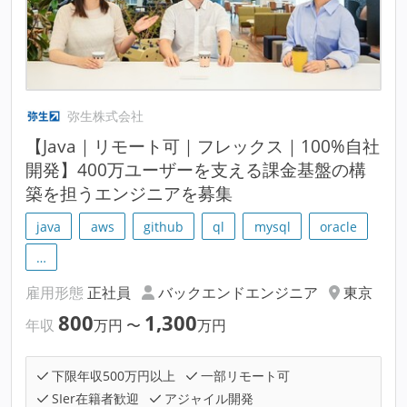
弥生株式会社
【Java｜リモート可｜フレックス｜100%自社
開発】400万ユーザーを支える課金基盤の構
築を担うエンジニアを募集
java
aws
github
ql
mysql
oracle
…
雇用形態
正社員
バックエンドエンジニア
東京
800
1,300
年収
万円
〜
万円
下限年収500万円以上
一部リモート可
SIer在籍者歓迎
アジャイル開発