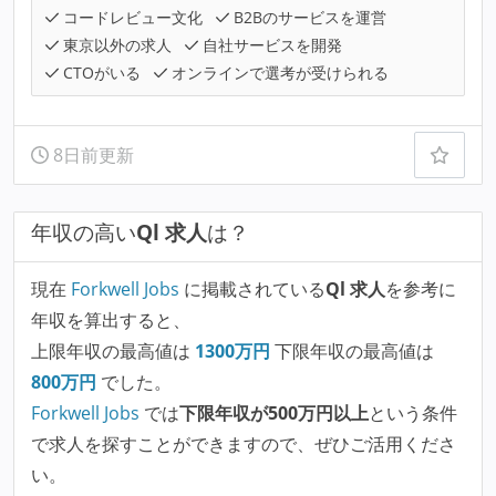
コードレビュー文化
B2Bのサービスを運営
東京以外の求人
自社サービスを開発
CTOがいる
オンラインで選考が受けられる
8日前更新
年収の高い
Ql 求人
は？
現在
Forkwell Jobs
に掲載されている
Ql 求人
を参考に
年収を算出すると、
上限年収の最高値は
1300
万円
下限年収の最高値は
800
万円
でした。
Forkwell Jobs
では
下限年収が500万円以上
という条件
で求人を探すことができますので、ぜひご活用くださ
い。