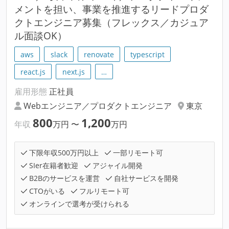
メントを担い、事業を推進するリードプロダ
クトエンジニア募集（フレックス／カジュア
ル面談OK）
aws
slack
renovate
typescript
react.js
next.js
…
雇用形態
正社員
Webエンジニア／プロダクトエンジニア
東京
800
1,200
年収
万円
〜
万円
下限年収500万円以上
一部リモート可
SIer在籍者歓迎
アジャイル開発
B2Bのサービスを運営
自社サービスを開発
CTOがいる
フルリモート可
オンラインで選考が受けられる