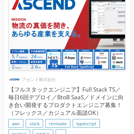
アセンド株式会社
【フルスタックエンジニア】Full Stack TS／
毎日6回デプロイ／BtoB SaaS／ドメインに向
き合い開発するプロダクトエンジニア募集！
（フレックス／カジュアル面談OK）
aws
slack
renovate
typescript
react.js
next.js
…