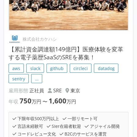
株式会社カケハシ
【累計資金調達額149億円】医療体験を変革
する電子薬歴SaaSのSREを募集！
aws
slack
github
circleci
datadog
sentry
…
雇用形態
正社員
SRE
東京
750
1,600
年収
万円
〜
万円
下限年収500万円以上
一部リモート可
言語未経験可
SIer在籍者歓迎
アジャイル開発
コードレビュー文化
B2Cのサービスを運営