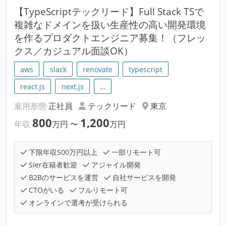
【TypeScriptテックリード】Full Stack TSで
複雑なドメインを扱い生産性の高い開発環境
を作るプロダクトエンジニア募集！（フレッ
クス／カジュアル面談OK）
aws
slack
renovate
typescript
react.js
next.js
…
雇用形態
正社員
テックリード
東京
800
1,200
年収
万円
〜
万円
下限年収500万円以上
一部リモート可
SIer在籍者歓迎
アジャイル開発
B2Bのサービスを運営
自社サービスを開発
CTOがいる
フルリモート可
オンラインで選考が受けられる