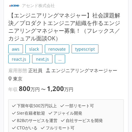
アセンド株式会社
【エンジニアリングマネジャー】社会課題解
決／プロダクトエンジニア組織を作るエンジ
ニアリングマネジャー募集！（フレックス／
カジュアル面談OK）
aws
slack
renovate
typescript
react.js
next.js
…
雇用形態
正社員
エンジニアリングマネージャー
東京
800
1,200
年収
万円
〜
万円
下限年収500万円以上
一部リモート可
SIer在籍者歓迎
アジャイル開発
B2Bのサービスを運営
自社サービスを開発
CTOがいる
フルリモート可