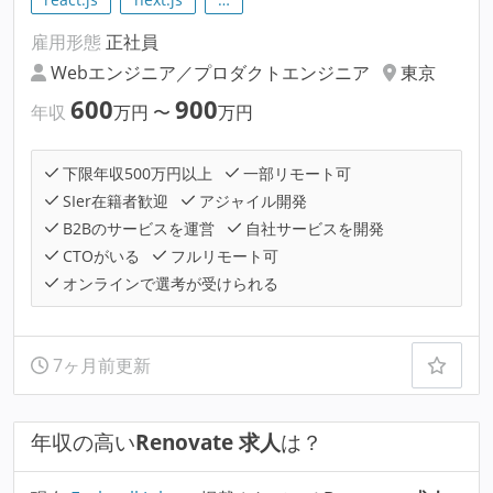
雇用形態
正社員
Webエンジニア／プロダクトエンジニア
東京
600
900
年収
万円
〜
万円
下限年収500万円以上
一部リモート可
SIer在籍者歓迎
アジャイル開発
B2Bのサービスを運営
自社サービスを開発
CTOがいる
フルリモート可
オンラインで選考が受けられる
7ヶ月前更新
年収の高い
Renovate 求人
は？