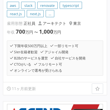
aws
slack
renovate
typescript
react.js
next.js
…
雇用形態
正社員
アーキテクト
東京
700
1,000
年収
万円
〜
万円
下限年収500万円以上
一部リモート可
SIer在籍者歓迎
アジャイル開発
B2Bのサービスを運営
自社サービスを開発
CTOがいる
フルリモート可
オンラインで選考が受けられる
11ヶ月前更新