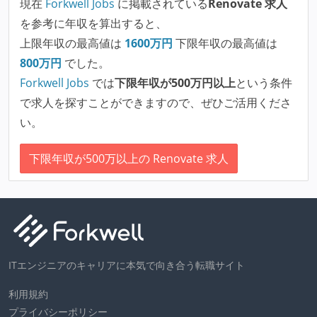
現在
Forkwell Jobs
に掲載されている
Renovate 求人
を参考に年収を算出すると、
上限年収の最高値は
1600
万円
下限年収の最高値は
800
万円
でした。
Forkwell Jobs
では
下限年収が500万円以上
という条件
で求人を探すことができますので、ぜひご活用くださ
い。
下限年収が500万以上の Renovate 求人
ITエンジニアのキャリアに本気で向き合う転職サイト
利用規約
プライバシーポリシー