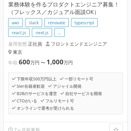
業務体験を作るプロダクトエンジニア募集！
（フレックス／カジュアル面談OK）
aws
slack
renovate
typescript
react.js
next.js
…
雇用形態
正社員
フロントエンドエンジニア
東京
600
1,000
年収
万円
〜
万円
下限年収500万円以上
一部リモート可
SIer在籍者歓迎
アジャイル開発
B2Bのサービスを運営
自社サービスを開発
CTOがいる
フルリモート可
オンラインで選考が受けられる
7ヶ月前更新