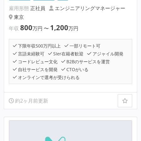
雇用形態
正社員
エンジニアリングマネージャー
東京
800
1,200
年収
万円
〜
万円
下限年収500万円以上
一部リモート可
言語未経験可
SIer在籍者歓迎
アジャイル開発
コードレビュー文化
B2Bのサービスを運営
自社サービスを開発
CTOがいる
オンラインで選考が受けられる
約2ヶ月前更新