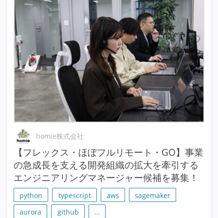
homie株式会社
【フレックス・ほぼフルリモート・GO】事業
の急成長を支える開発組織の拡大を牽引する
エンジニアリングマネージャー候補を募集！
python
typescript
aws
sagemaker
aurora
github
…