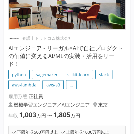
弁護士ドットコム株式会社
AIエンジニア - リーガル×AIで自社プロダクト
の価値に変えるAI/MLの実装・活用をリー
ド！
python
sagemaker
scikit-learn
slack
aws-lambda
aws-s3
…
雇用形態
正社員
機械学習エンジニア／AIエンジニア
東京
1,003
1,805
年収
万円
〜
万円
下限年収500万円以上
上限年収1000万円以上