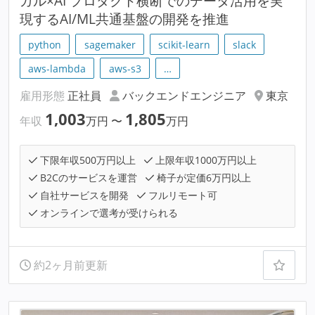
ガル×AI プロダクト横断でのデータ活用を実
現するAI/ML共通基盤の開発を推進
python
sagemaker
scikit-learn
slack
aws-lambda
aws-s3
…
雇用形態
正社員
バックエンドエンジニア
東京
1,003
1,805
年収
万円
〜
万円
下限年収500万円以上
上限年収1000万円以上
B2Cのサービスを運営
椅子が定価6万円以上
自社サービスを開発
フルリモート可
オンラインで選考が受けられる
約2ヶ月前更新