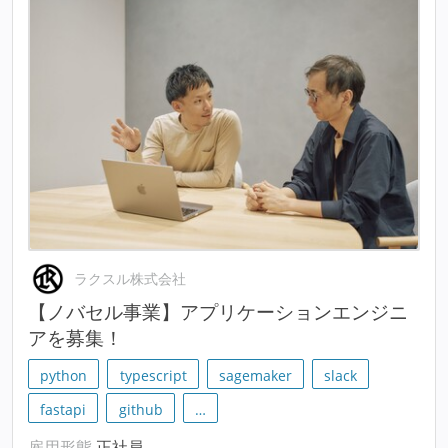
ラクスル株式会社
【ノバセル事業】アプリケーションエンジニ
アを募集！
python
typescript
sagemaker
slack
fastapi
github
…
雇用形態
正社員