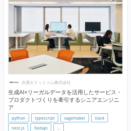
弁護士ドットコム株式会社
生成AI×リーガルデータを活用したサービス・
プロダクトづくりを牽引するシニアエンジニ
ア
python
typescript
sagemaker
slack
nest.js
fastapi
…