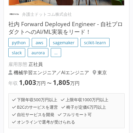
弁護士ドットコム株式会社
社内 Forward Deployed Engineer - 自社プロ
ダクトへのAI/ML実装をリード！
python
aws
sagemaker
scikit-learn
slack
aurora
…
雇用形態
正社員
機械学習エンジニア／AIエンジニア
東京
1,003
1,805
年収
万円
〜
万円
下限年収500万円以上
上限年収1000万円以上
B2Cのサービスを運営
椅子が定価6万円以上
自社サービスを開発
フルリモート可
オンラインで選考が受けられる