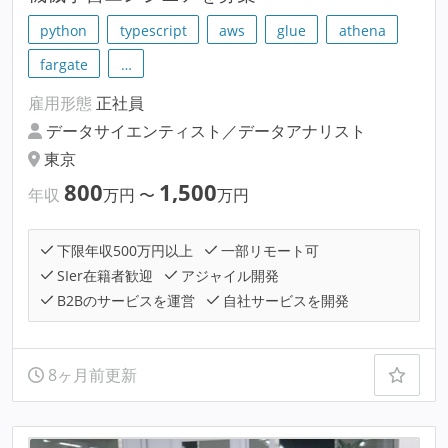
python
typescript
aws
glue
athena
fargate
…
雇用形態
正社員
データサイエンティスト／データアナリスト
東京
800
1,500
年収
万円
〜
万円
下限年収500万円以上
一部リモート可
SIer在籍者歓迎
アジャイル開発
B2Bのサービスを運営
自社サービスを開発
8ヶ月前更新