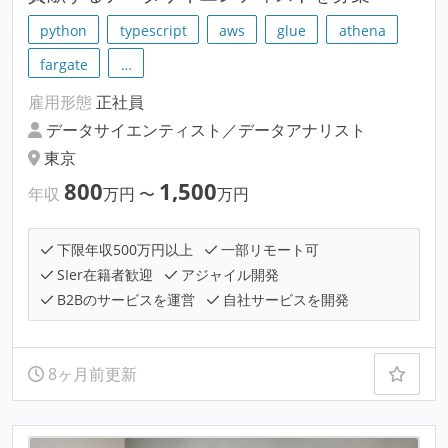
python
typescript
aws
glue
athena
fargate
…
雇用形態
正社員
データサイエンティスト／データアナリスト
東京
800
1,500
年収
万円
〜
万円
下限年収500万円以上
一部リモート可
SIer在籍者歓迎
アジャイル開発
B2Bのサービスを運営
自社サービスを開発
8ヶ月前更新