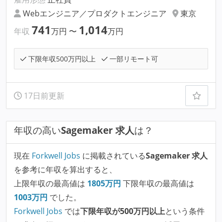
Webエンジニア／プロダクトエンジニア
東京
741
1,014
年収
万円
〜
万円
下限年収500万円以上
一部リモート可
17日前更新
年収の高い
Sagemaker 求人
は？
現在
Forkwell Jobs
に掲載されている
Sagemaker 求人
を参考に年収を算出すると、
上限年収の最高値は
1805
万円
下限年収の最高値は
1003
万円
でした。
Forkwell Jobs
では
下限年収が500万円以上
という条件