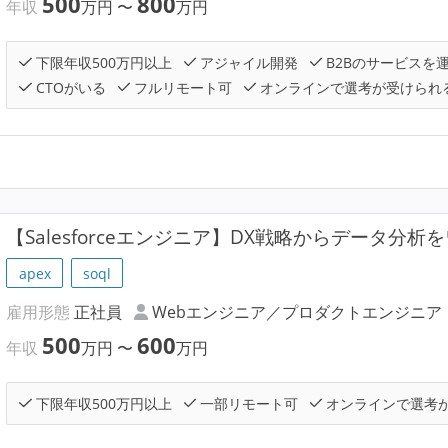
500
800
年収
万円
〜
万円
下限年収500万円以上
アジャイル開発
B2Bのサービスを
CTOがいる
フルリモート可
オンラインで選考が受けられ
【Salesforceエンジニア】DX戦略からデータ分
apex
soql
雇用形態
正社員
Webエンジニア／プロダクトエンジニア
500
600
年収
万円
〜
万円
下限年収500万円以上
一部リモート可
オンラインで選考