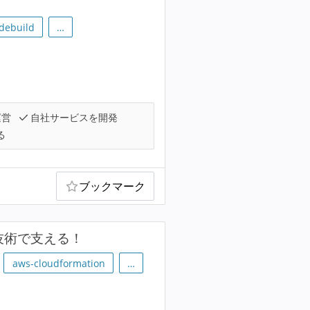
debuild
…
運営
自社サービスを開発
る
ブックマーク
を技術で支える！
aws-cloudformation
…