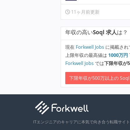
11ヶ月前更新
年収の高い
Soql 求人
は？
現在
Forkwell Jobs
に掲載され
上限年収の最高値は
1000
万円
Forkwell Jobs
では
下限年収が5
下限年収が500万以上の Soql
ITエンジニアのキャリアに本気で向き合う転職サイト