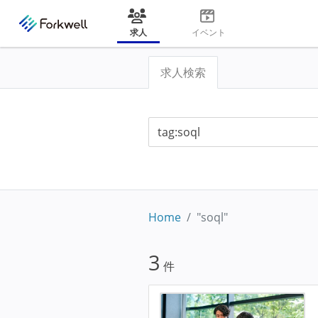
求人
イベント
求人検索
Home
"soql"
3
件