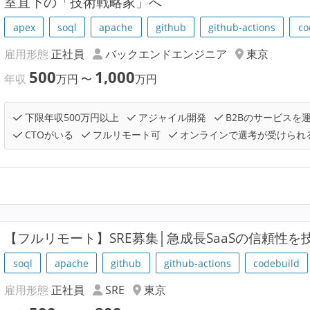
室直下の「技術戦略家」へ
apex
soql
apache
github
github-actions
co
雇用形態
正社員
バックエンドエンジニア
東京
500
1,000
年収
万円
〜
万円
下限年収500万円以上
アジャイル開発
B2Bのサービスを
CTOがいる
フルリモート可
オンラインで選考が受けられ
【フルリモート】SRE募集│急成長SaaSの信頼性
soql
apache
github
github-actions
codebuild
雇用形態
正社員
SRE
東京