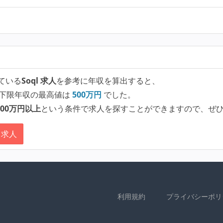
ている
Soql 求人
を参考に年収を算出すると、
下限年収の最高値は
500
万円
でした。
00万円以上
という条件で求人を探すことができますので、ぜ
 求人
利用規約
プライバシーポリ