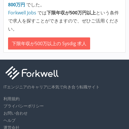
800
万円
でした。
Forkwell Jobs
では
下限年収が500万円以上
という条件
で求人を探すことができますので、ぜひご活用くださ
い。
下限年収が500万以上の Sysdig 求人
ITエンジニアのキャリアに本気で向き合う転職サイト
利用規約
プライバシーポリシー
お問い合わせ
ヘルプ
運営会社