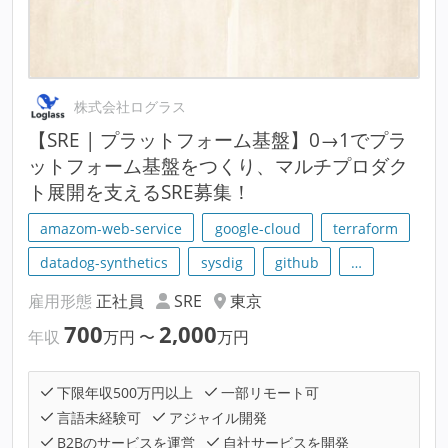
株式会社ログラス
【SRE | プラットフォーム基盤】0→1でプラ
ットフォーム基盤をつくり、マルチプロダク
ト展開を支えるSRE募集！
amazom-web-service
google-cloud
terraform
datadog-synthetics
sysdig
github
…
雇用形態
正社員
SRE
東京
700
2,000
年収
万円
〜
万円
下限年収500万円以上
一部リモート可
言語未経験可
アジャイル開発
B2Bのサービスを運営
自社サービスを開発