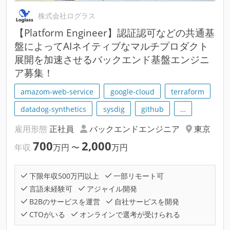
株式会社ログラス
【Platform Engineer】認証認可などの共通基
盤によってAIネイティブなマルチプロダクト
展開を加速させるバックエンド基盤エンジニ
ア募集！
amazom-web-service
google-cloud
terraform
datadog-synthetics
sysdig
github
…
雇用形態
正社員
バックエンドエンジニア
東京
700
2,000
年収
万円
〜
万円
下限年収500万円以上
一部リモート可
言語未経験可
アジャイル開発
B2Bのサービスを運営
自社サービスを開発
CTOがいる
オンラインで選考が受けられる