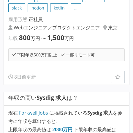
slack
notion
kotlin
…
雇用形態
正社員
Webエンジニア／プロダクトエンジニア
東京
800
1,500
年収
万円
〜
万円
下限年収500万円以上
一部リモート可
8日前更新
年収の高い
Sysdig 求人
は？
現在
Forkwell Jobs
に掲載されている
Sysdig 求人
を参
考に年収を算出すると、
上限年収の最高値は
2000
万円
下限年収の最高値は