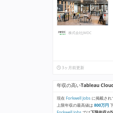
株式会社JMDC
3ヶ月前更新
年収の高い
Tableau Clo
現在
Forkwell Jobs
に掲載され
上限年収の最高値は
800
万円
Forkwell Jobs
では
下限年収が5