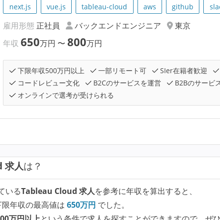
next.js
vue.js
tableau-cloud
aws
github
sla
雇用形態
正社員
バックエンドエンジニア
東京
650
800
年収
万円
〜
万円
下限年収500万円以上
一部リモート可
SIer在籍者歓迎
コードレビュー文化
B2Cのサービスを運営
B2Bのサービ
オンラインで選考が受けられる
ud 求人
は？
ている
Tableau Cloud 求人
を参考に年収を算出すると、
下限年収の最高値は
650
万円
でした。
00万円以上
という条件で求人を探すことができますので、ぜ